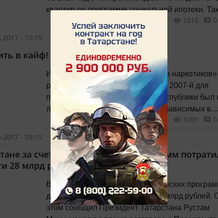
квартир по программе социальной ипотеки. Та
1016
0
цифры озвучил Президент Татарстана Рустам
Минниханов во время встречи с Президентом
 2017 - 10:15
России Владимиром Путиным. Полную стеног
ить в кайф!
разговора опубликовала пресс-служба Кремля.
передает "Татар-информ". «По...
Идея проекта «Клубная жизнь без наркотиков»
родилась почти десять лет назад. 2007-й для
правоохранительных органов республики был 
легких: темпы роста числа наркозависимых в
1091
0
Татарстане превысили 7%. Скоро этот показат
начнет свое снижение, а проект станет
 2017 - 09:15
инструментом, позволяющим переломить ситу
стане за счет республиканских программ потрат
изнутри. Рыбачь там, где рыба! Его организатором
ги 28 млрд рублей
тогда выступило...
В Татарстане за счет республиканских програм
дорожные работы потратили 28 млрд рублей. 
этом сообщил Президент Татарстана Рустам