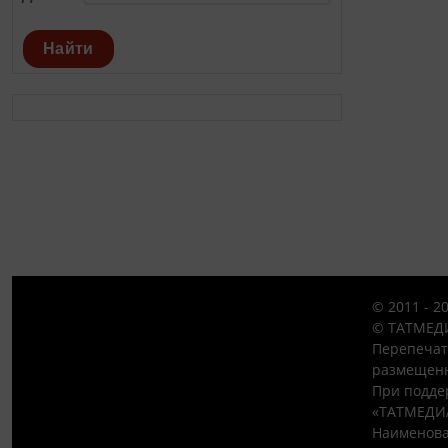
Найти
© 2011 - 2
© ТАТМЕДИ
Перепечат
размещенн
При подде
«ТАТМЕДИ
Наименова