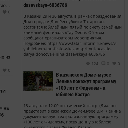
dasevskaya-6036786
кие
0
В Казани 29 и 30 августа, в рамках празднования
Дня города и Дня Республики Татарстан,
рамму
состоится юбилейный, пятый по счету семейный
книжный фестиваль «Тау Фест». Об этом
,
сообщают организаторы мероприятия.
Подробнее: https://www.tatar-inform.ru/news/v-
yubileinom-tau-feste-v-kazani-primut-ucastie-
darya-doncova-i-nina-dasevskaya-6036786
не из
124
0
0
0
ель
В казанском Доме-музее
Ленина покажут программу
ацию
«100 лет с Фиделем» к
или
юбилею Кастро
13 августа в 12.00 поэтический театр «Диалог»
м на
представит в казанском Доме-музее В.И. Ленина
Об
документальную театрализованную программу
«100 лет с Фиделем», посвящённую юбилею
кубинского лидера Фиделя Кастро.