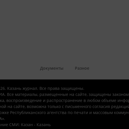
Документы
Разное
026. Казань журнал. Все права защищены.
А. Все материалы, размещенные на сайте, защищены законом
ка, воспроизведение и распространение в любом объеме инфо
ой на сайте, возможна только с письменного согласия редакци
ржке Республиканского агентства по печати и массовым комму
А».
ние СМИ: Казан - Казань