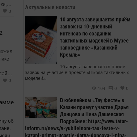
ки,
Актуальные новости
0
а
10 августа завершается приём
ли
заявок на 10-дневный
2
интенсив по созданию
с
тактильных моделей в Музее-
заповеднике «Казанский
ложил
Кремль»
лике
10 августа завершается прием
заявок на участие в проекте «Школа тактильных
сайте
моделей».
0
104
0
0
т два
В юбилейном «Тау Фесте» в
рамме
Казани примут участие Дарья
 2,2
Донцова и Нина Дашевская
Подробнее: https://www.tatar-
ину об
inform.ru/news/v-yubileinom-tau-feste-v-
тане.
kazani-primut-ucastie-darya-doncova-i-nina-
тысяч