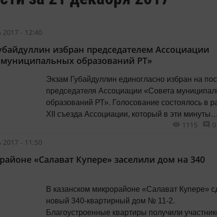
 2017 - 12:40
убайдуллин избран председателем Ассоциации
 муниципальных образований РТ»
Экзам Губайдуллин единогласно избран на пос
председателя Ассоциации «Совета муниципа
образований РТ». Голосование состоялось в р
XII съезда Ассоциации, который в эти минуты
1115
0
проходит в Казанском ГТРК «Корстон», сообща
«Татар-информ». Единственную кандидатуру,
 2017 - 11:50
которой предстояло сменить на этом посту до
районе «Салават Купере» заселили дом на 340
прекратившего свои полномочия Минсагита
Шакирова, предложил глава Спасского
муниципального района республики...
В казанском микрорайоне «Салават Купере» с
новый 340-квартирный дом № 11-2.
Благоустроенные квартиры получили участник