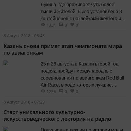
Лукина, где проживает чуть более
тысячи жителей, было установлено 8
контейнеров с наклейками желтого и
1334
0
0
серого цвета. На них на русском и
татарском языках указано для какого
8 Август 2018 - 08:48
мусора предназначен каждый
Казань снова примет этап чемпионата мира
контейнер. Этим информирование
по авиагонкам
жителей не ограничивается - в
подъездах висят информационные
25 и 26 августа в Казани второй год
плакаты, в...
подряд пройдут международные
соревнования по авиагонкам Red Bull
Air Race, в ходе которых лучшие
1226
0
0
пилоты на легкомоторных самолетах
будут состязаться в скорости и
8 Август 2018 - 07:29
мастерстве прохождения специальных
Старт уникального культурно-
низковысотных трасс. В 2017 году
искусствоведческого лектория на радио
столица Татарстана уже принимала
первый в истории российский этап
Популярные лекции по истории моды,