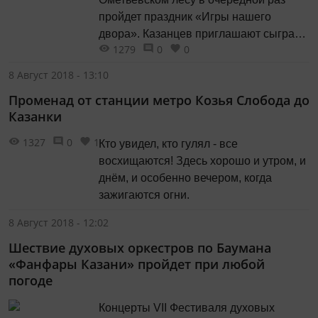
пройдет праздник «Игры нашего
двора». Казанцев приглашают сыграть
1279
0
0
в «Казаки-Разбойники», «12 палочек»,
«Санджо», «Морская фигура, замри!»,
8 Август 2018 - 13:10
«Жмурки» и другие игры. С 14.00 до
Променад от станции метро Козья Слобода до
19.00 на территории лесопарка будут
Казанки
работать разные локации с
соревнованиями по дворовым и
1327
0
1
Кто увидел, кто гулял - все
командным играм. В зоне...
восхищаются! Здесь хорошо и утром, и
днём, и особенно вечером, когда
зажигаются огни.
8 Август 2018 - 12:02
Шествие духовых оркестров по Баумана
«Фанфары Казани» пройдет при любой
погоде
Концерты VII Фестиваля духовых