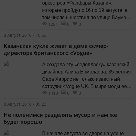
оркестров «Фанфары Казани»,
которые пройдут с 16 по 19 августа, в
том числе и шествия по улице Баумана
1281
0
0
(17 августа с 14 до 16 часов и 19
августа с 9 до 11 часов), состоятся при
8 Август 2018 - 10:53
любой погоде. Об этом на пресс-
Казанская кукла живет в доме фичер-
конференции ИА «Татар-информ»
директора британского «Vogue»
рассказала директор
Государственного...
А создала эту «седовласку» казанский
дизайнер Алина Ермолаева. 35-летняя
Сара Харрис не только известный
сотрудник Vogue UK. В мире моды ее
1410
0
0
знают и благодаря ее врожденной
физиологической особенности - седым
8 Август 2018 - 09:23
волосам. С просьбой сшить куклу для
Не поленимся разделять мусор и нам же
Сары к Алине обратилась казанская
будет хорошо
модель Татьяна Ковылина. Татьяна
давно живет в Лондоне и,...
В начале августа во дворе на улице