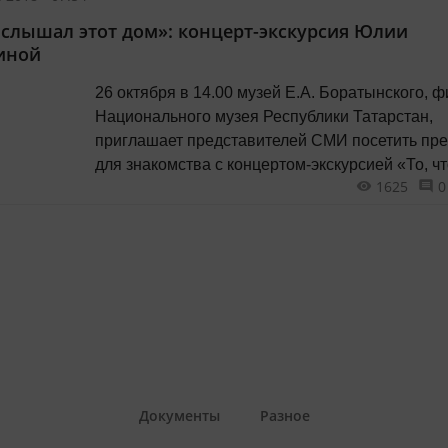
где Пантеон, на той самой улице, где жил Эрне
о слышал этот дом»: концерт-экскурсия Юлии
Хемингуэй, которую он потом опишет в «Празд
иной
который...
26 октября в 14.00 музей Е.А. Боратынского, 
Национального музея Республики Татарстан,
приглашает представителей СМИ посетить пре
для знакомства с концертом-экскурсией «То, ч
1625
0
слышал этот дом» - инновационным партнерским
проектом музея и заслуженной артистки РТ Ю
Зиганшиной. Старинный усадебный дом
Боратынских, где ныне располагается Музей, в
был наполнен звучанием музыки:...
Документы
Разное