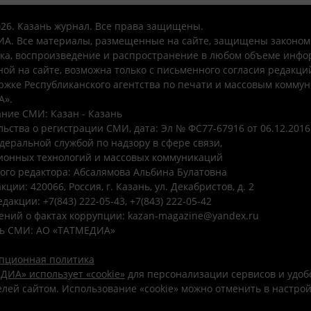
026. Казань журнал. Все права защищены.
А. Все материалы, размещенные на сайте, защищены законом
ка, воспроизведение и распространение в любом объеме инфо
ой на сайте, возможна только с письменного согласия редакци
ржке Республиканского агентства по печати и массовым комму
А».
ние СМИ: Казан - Казань
ьства о регистрации СМИ, дата: Эл № ФС77-67916 от 06.12.2016 
деральной службой по надзору в сфере связи,
онных технологий и массовых коммуникаций
ого редактора: Абсалямова Альбина Булатовна
ции: 420066, Россия, г. Казань, ул. Декабристов, д. 2
дакции: +7(843) 222-05-43, +7(843) 222-05-42
ений о фактах коррупции: kazan-magazine@yandex.ru
ь СМИ: АО «ТАТМЕДИА»
пционная политика
ДИА» использует «cookie»
для персонализации сервисов и удоб
лей сайтом. Использование «cookie» можно отменить в настро