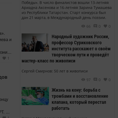
Победы». В число финалистов вошли 13-летняя
Ариадна Аксенова и 16-летняя Зарина Тумашева
из Республики Татарстан. Старт конкурса был
дан 21 марта, в Международный день поэзии.
66
0
0
Народный художник России,
ева и
профессор Суриковского
института расскажет о своём
изни и
творческом пути и проведёт
1
 (они
мастер-класс по живописи
мой
Сергей Смирнов: 50 лет в живописи
дов
97
0
0
Жизнь на кону: борьба с
тромбами и восстановление
онцу
клапана, который перестал
работать
. В
1