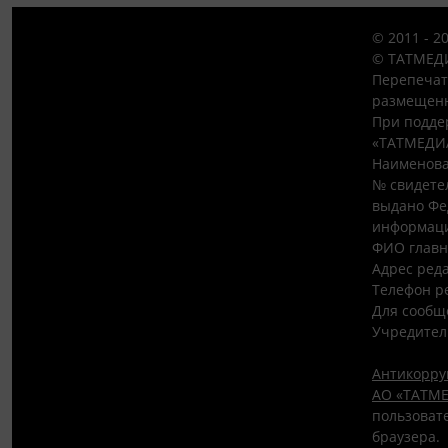
© 2011 - 2
© ТАТМЕДИ
Перепечат
размещенн
При подде
«ТАТМЕДИ
Наименова
№ свидетел
выдано Фе
информаци
ФИО главн
Адрес редак
Телефон ре
Для сообщ
Учредител
Антикорру
АО «ТАТМЕ
пользовате
браузера.