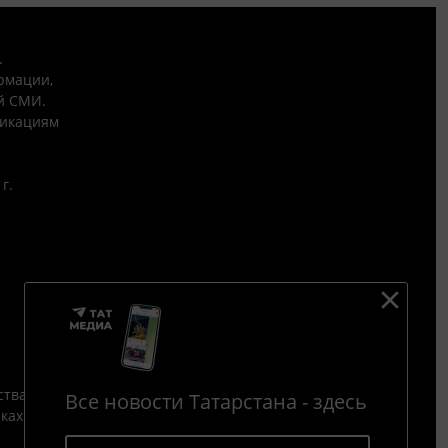
.
рмации,
й СМИ.
никациям
г.
ства
Все новости Татарстана - здесь
йках