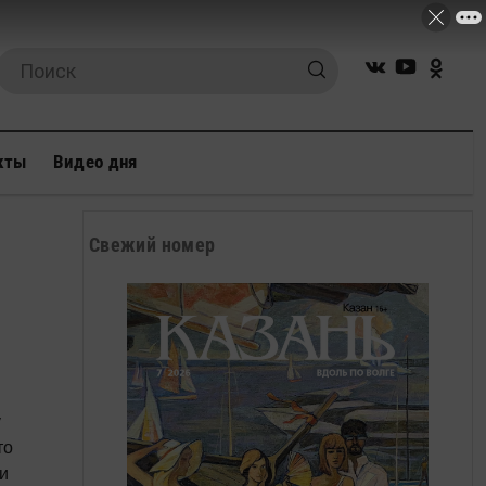
кты
Видео дня
Свежий номер
то
и