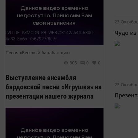
23 Октябрь
Чудо из
Песня «Веселый барабанщик»
305
0
0
Выступление ансамбля
23 Октябрь
бардовской песни «Игрушка» на
Презент
презентации нашего журнала