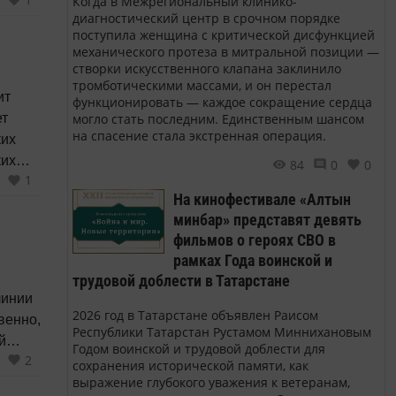
Когда в Межрегиональный клинико-
а
диагностический центр в срочном порядке
атации
поступила женщина с критической дисфункцией
механического протеза в митральной позиции —
створки искусственного клапана заклинило
тромботическими массами, и он перестал
ит
функционировать — каждое сокращение сердца
могло стать последним. Единственным шансом
ет
на спасение стала экстренная операция.
ких
84
0
0
1
На кинофестивале «Алтын
ь
минбар» представят девять
фильмов о героях СВО в
рамках Года воинской и
трудовой доблести в Татарстане
линии
2026 год в Татарстане объявлен Раисом
венно,
Республики Татарстан Рустамом Миннихановым
й
Годом воинской и трудовой доблести для
2
я
сохранения исторической памяти, как
выражение глубокого уважения к ветеранам,
да,