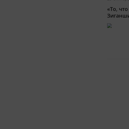
«То, чт
Зиганш