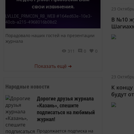
23 Октябрь
В №10 ж
Шагиахм
Порадовало наших гостей на презентации
журнала
311
0
0
Показать ещё ➜
23 Октябрь
Народные новости
К концу
будут о
Дорогие друзья журнала
«Казань», спешите
подписаться на любимый
журнал!
Продолжается подписка на