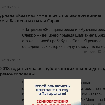
 2018 - 10:03
урнала «Казань» - «Четыре с половиной войны
ета Бакиева и святая Сара»
«Из циклов «Женщины рода» и «Мужчины рода».
Очерк о жизни моего прадеда Шагиахмета Баки
его жены, моей прабабушки Сары. Я решила
объединить их истории в одну, потому что их ж
1548
0
судьбы были неразрывно связаны от рождения
были троюродными братом и сестрой) и до са
 2018 - 09:44
смерти». Арина Руденко...
 2018 года тысяча республиканских школ и детса
тремонтированы
Число капитально отремонтированных
образовательных учреждений в Татарстане к к
года увеличится до 1048. Об этом ИА «Татар-
информ» сообщили в пресс-службе Минстроя РТ
1499
0