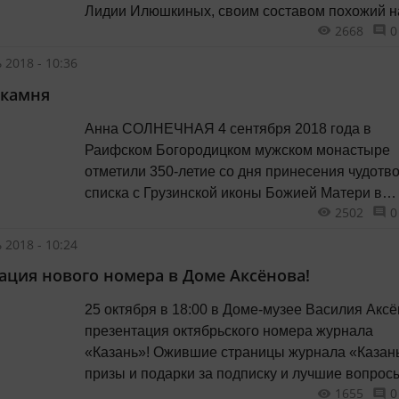
Лидии Илюшкиных, своим составом похожий н
2668
0
коллектив из фильма «В джазе только девушки
добился очень многого.
 2018 - 10:36
 камня
Анна СОЛНЕЧНАЯ 4 сентября 2018 года в
Раифском Богородицком мужском монастыре
отметили 350-летие со дня принесения чудотв
списка с Грузинской иконы Божией Матери в
2502
0
Раифскую пустынь.
 2018 - 10:24
ация нового номера в Доме Аксёнова!
25 октября в 18:00 в Доме-музее Василия Аксё
презентация октябрьского номера журнала
«Казань»! Ожившие страницы журнала «Казань»,
призы и подарки за подписку и лучшие вопрос
1655
0
Вход свободный.