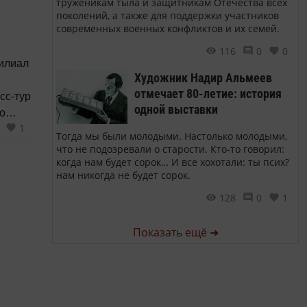
труженикам тыла и защитникам Отечества всех
ст
поколений, а также для поддержки участников
нике,
современных военных конфликтов и их семей.
116
0
0
филиал
Художник Надир Альмеев
отмечает 80-летие: история
сс-тур
одной выставки
то
1
Тогда мы были молодыми. Настолько молодыми,
лии
что не подозревали о старости. Кто-то говорил:
когда нам будет сорок… И все хохотали: ты псих?
нам никогда не будет сорок.
сегда
128
0
1
Показать ещё ➜