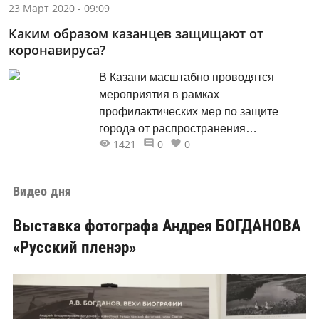
спиртом - тридцать минут! А тут -
23 Март 2020 - 09:09
«ничего не делай, надевай
Каким образом казанцев защищают от
перчатки»…»
коронавируса?
В Казани масштабно проводятся
мероприятия в рамках
профилактических мер по защите
города от распространения
1421
0
0
коронавирусной инфекции.
Видео дня
Выставка фотографа Андрея БОГДАНОВА
«Русский пленэр»