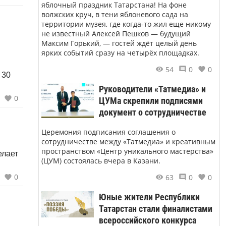
яблочный праздник Татарстана! На фоне
волжских круч, в тени яблоневого сада на
территории музея, где когда-то жил еще никому
не известный Алексей Пешков — будущий
Максим Горький, — гостей ждёт целый день
ярких событий сразу на четырёх площадках.
54
0
0
 30
Руководители «Татмедиа» и
0
ЦУМа скрепили подписями
документ о сотрудничестве
Церемония подписания соглашения о
сотрудничестве между «Татмедиа» и креативным
пространством «Центр уникального мастерства»
елает
(ЦУМ) состоялась вчера в Казани.
0
63
0
0
Юные жители Республики
Татарстан стали финалистами
всероссийского конкурса