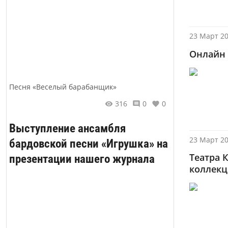
23 Март 20
Онлайн 
Песня «Веселый барабанщик»
316
0
0
Выступление ансамбля
23 Март 20
бардовской песни «Игрушка» на
Театра 
презентации нашего журнала
коллекц