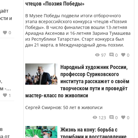
чтецов «Поэзия Победы»
даёт
В Музее Победы подвели итоги отборочного
сти и
этапа всероссийского конкурса чтецов «Поэзия
Победы». В число финалистов вошли 13-летняя
0
Ариадна Аксенова и 16-летняя Зарина Тумашева
из Республики Татарстан. Старт конкурса был
дан 21 марта, в Международный день поэзии.
97
0
0
Народный художник России,
профессор Суриковского
института расскажет о своём
,
творческом пути и проведёт
м -
мастер-класс по живописи
1
вай
Сергей Смирнов: 50 лет в живописи
123
0
0
Жизнь на кону: борьба с
 в
тромбами и восстановление
а от