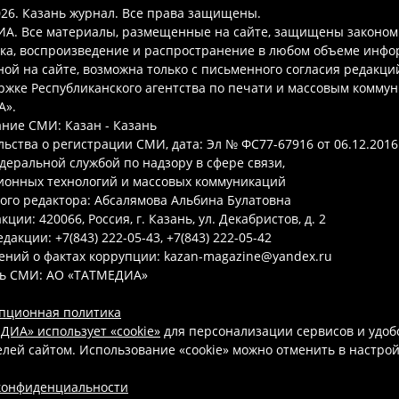
026. Казань журнал. Все права защищены.
А. Все материалы, размещенные на сайте, защищены законом
ка, воспроизведение и распространение в любом объеме инфо
ой на сайте, возможна только с письменного согласия редакци
ржке Республиканского агентства по печати и массовым комму
А».
ние СМИ: Казан - Казань
ьства о регистрации СМИ, дата: Эл № ФС77-67916 от 06.12.2016 
деральной службой по надзору в сфере связи,
онных технологий и массовых коммуникаций
ого редактора: Абсалямова Альбина Булатовна
ции: 420066, Россия, г. Казань, ул. Декабристов, д. 2
дакции: +7(843) 222-05-43, +7(843) 222-05-42
ений о фактах коррупции: kazan-magazine@yandex.ru
ь СМИ: АО «ТАТМЕДИА»
пционная политика
ДИА» использует «cookie»
для персонализации сервисов и удоб
лей сайтом. Использование «cookie» можно отменить в настро
конфиденциальности