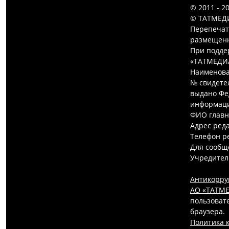
© 2011 - 2
© ТАТМЕДИ
Перепечат
размещенн
При подде
«ТАТМЕДИ
Наименова
№ свидетел
выдано Фе
информаци
ФИО главн
Адрес редак
Телефон ре
Для сообщ
Учредител
Антикорру
АО «ТАТМЕ
пользовате
браузера.
Политика 