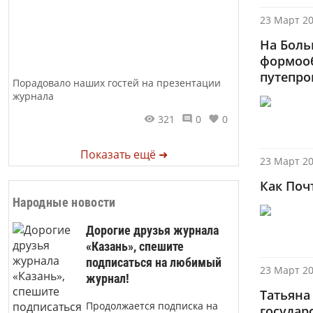
23 Март 20
На Боль
формооб
путепро
Порадовало наших гостей на презентации
журнала
321
0
0
Показать ещё ➜
23 Март 20
Как Поч
Народные новости
Дорогие друзья журнала
«Казань», спешите
подписаться на любимый
23 Март 20
журнал!
Татьяна
Продолжается подписка на
государ