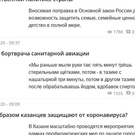
Вносимая поправка в Основной закон России 
возможность защитить семью, семейные ценно
детство в полной мере.
1788
0
20 - 09:37
 бортврача санитарной авиации
«Мы раньше мыли руки так: пять минут трёшь
стерильными щётками, потом - в тазике с
нашатыркой три минуты, потом в другом тазике
после обрабатываешь йодом, вдобавок спирто
1555
0
тридцать минут! А тут - «ничего не делай, наде
перчатки»…»
20 - 09:09
бразом казанцев защищают от коронавируса?
В Казани масштабно проводятся мероприятия
рамках профилактических мер по защите город