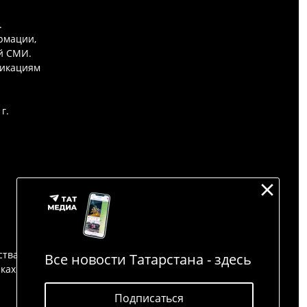
.
рмации,
й СМИ.
никациям
г.
ства
Все новости Татарстана - здесь
йках
Подписаться