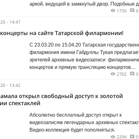
аркой, ведущей в замкнутый двор. Подобные 
1750
0
колодцы чаще всего можно встретить в Петербу
20 - 14:47
концерты на сайте Татарской филармонии!
С 23.03.20 по 15.04.20 Татарская государствен
филармония имени Габдуллы Тукая предлагае
зрителей архивные видеозаписи филармонич
концертов и прямую трансляцию концертов
2702
0
коллективов Татарской филармонии.
20 - 13:42
Камала открыл свободный доступ к золотой
ии спектаклей
Абсолютно бесплатный доступ открыт к
видеозаписям легендарных архивных спектакл
Видео-коллекция будет пополняться.
2294
0