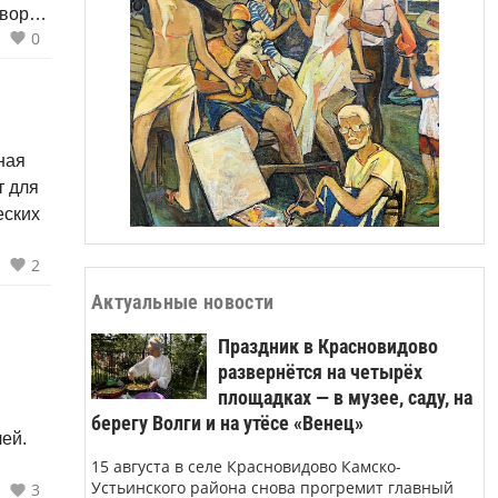
дворы-
0
рге...
ная
т для
еских
2
Актуальные новости
Праздник в Красновидово
развернётся на четырёх
площадках — в музее, саду, на
берегу Волги и на утёсе «Венец»
ей.
15 августа в селе Красновидово Камско-
Устьинского района снова прогремит главный
3