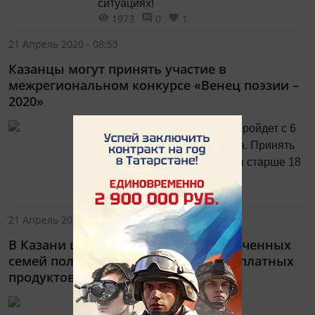
ситуациях!
1973
0
1
21 Апрель 2020 - 08:53
Казанцы могут принять участие в
межрегиональном конкурсе «Венец поэзии –
2020»
Литературное состязание пройдет с 6
июня по 4 ноября 2020 года. Принять
участие в нем могут авторы старше 18
лет.
1893
0
1
21 Апрель 2020 - 08:44
В Казани школьники из малообеспеченных
семей получают вторую партию бесплатных
продуктовых наборов
В Казани школьники из