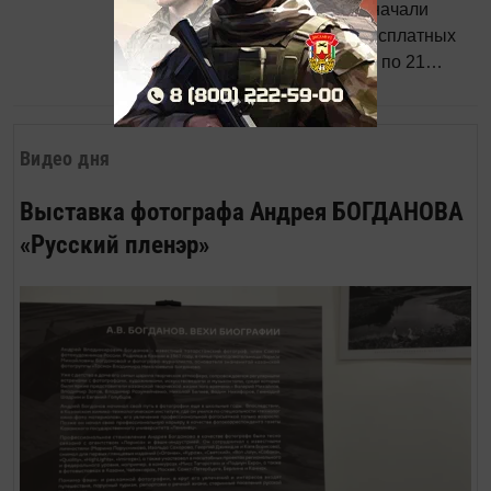
малообеспеченных семей начали
получать вторую партию бесплатных
продуктовых наборов. С 17 по 21
1776
0
1
апреля планировалось раздать 24
тысячи 370 наборов.
Видео дня
Выставка фотографа Андрея БОГДАНОВА
«Русский пленэр»