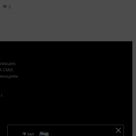
0
.
рмации,
й СМИ.
никациям
г.