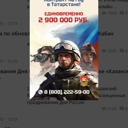
в нынешнем году он проходит в онлайн-
1964
0
формате и объединяет 700 участников из разн
точек мира.
0 - 12:59
а по обновлённой набережной озера Кабан
Фото: Екатерина Калинина.
2220
0
0 - 12:35
вание Дня России в Музее-заповеднике «Казанс
»
12 июня в Музее-заповеднике «Казанский
Кремль» пройдут мероприятия, посвященные
празднованию Дня России.
2165
0
0 - 10:53