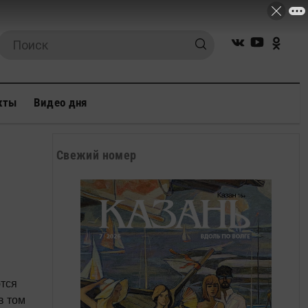
кты
Видео дня
Свежий номер
тся
в том