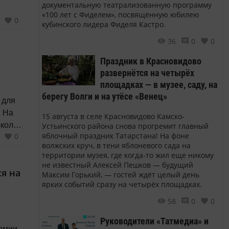
документальную театрализованную программу
«100 лет с Фиделем», посвящённую юбилею
0
кубинского лидера Фиделя Кастро.
36
0
0
Праздник в Красновидово
развернётся на четырёх
площадках — в музее, саду, на
берегу Волги и на утёсе «Венец»
 для
. На
15 августа в селе Красновидово Камско-
около
Устьинского района снова прогремит главный
яблочный праздник Татарстана! На фоне
0
волжских круч, в тени яблоневого сада на
ачи и
территории музея, где когда-то жил еще никому
не известный Алексей Пешков — будущий
я на
Максим Горький, — гостей ждёт целый день
ярких событий сразу на четырёх площадках.
58
0
0
Руководители «Татмедиа» и
демии