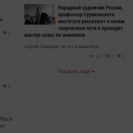
Народный художник России,
профессор Суриковского
и
института расскажет о своём
творческом пути и проведёт
0
мастер-класс по живописи
Сергей Смирнов: 50 лет в живописи
127
0
0
Показать ещё ➜
а
0
 Пусть
жет