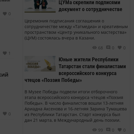
ЦУМа скрепили подписями
документ о сотрудничестве
0
ых
Церемония подписания соглашения о
сотрудничестве между «Татмедиа» и креативным
пространством «Центр уникального мастерства»
(ЦУМ) состоялась вчера в Казани.
68
0
0
1
Юные жители Республики
Татарстан стали финалистами
всероссийского конкурса
кий
чтецов «Поэзия Победы»
В Музее Победы подвели итоги отборочного
этапа всероссийского конкурса чтецов «Поэзия
Победы». В число финалистов вошли 13-летняя
Ариадна Аксенова и 16-летняя Зарина Тумашева
0
из Республики Татарстан. Старт конкурса был
дан 21 марта, в Международный день поэзии.
99
0
0