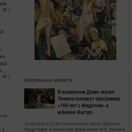
акже
0
из
к
и».
дов
т
0
Актуальные новости
ды.рф
В казанском Доме-музее
 к
Ленина покажут программу
«100 лет с Фиделем» к
юбилею Кастро
 от
13 августа в 12.00 поэтический театр «Диалог»
представит в казанском Доме-музее В.И. Ленина
 1