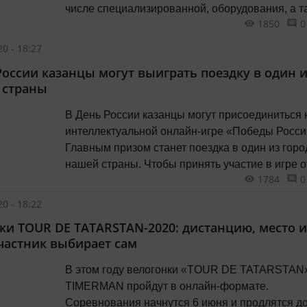
числе специализированной, оборудования, а т
1850
0
литературы.
0 - 18:27
России казанцы могут выиграть поездку в один 
 страны
В День России казанцы могут присоединиться 
интеллектуальной онлайн-игре «Победы Росси
Главным призом станет поездка в один из горо
нашей страны. Чтобы принять участие в игре о
1784
0
«Волонтеров Победы», необходимо
зарегистрироваться на сайте волонтерыпобе
0 - 18:22
и записаться на мероприятие. Присоединиться
ки TOUR DE TATARSTAN-2020: дистанцию, место и
соревнованию могут жители старше 14 лет.
частник выбирает сам
В этом году велогонки «TOUR DE TATARSTAN»
TIMERMAN пройдут в онлайн-формате.
Соревнования начнутся 6 июня и продлятся до