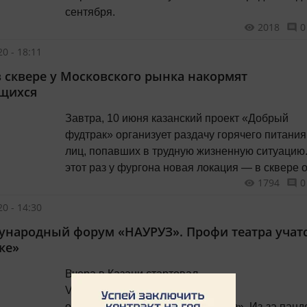
сентября.
2018
0
0 - 18:11
в сквере у Московского рынка накормят
щихся
Завтра, 10 июня казанский проект «Добрый
фудтрак» организует раздачу горячего питания
лиц, попавших в трудную жизненную ситуацию
этот раз у фургона новая локация — в сквере 
1794
0
рынка в Московском районе города. Здесь же
нуждающихся бесплатно проконсультируют вр
0 - 14:30
юристы.
ународный форум «НАУРУЗ». Профи театра учатс
ке»
Вчера в Казани стартовал
VI Международный театрально-
образовательный форум «Науруз». Из-за пан