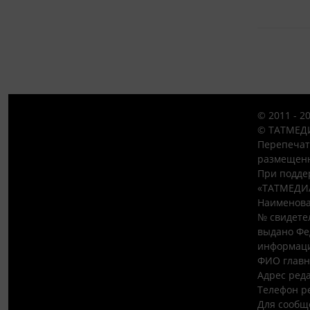
© 2011 - 2
© ТАТМЕДИ
Перепечат
размещенн
При подде
«ТАТМЕДИ
Наименова
№ свидетел
выдано Фе
информаци
ФИО главн
Адрес редак
Телефон ре
Для сообщ