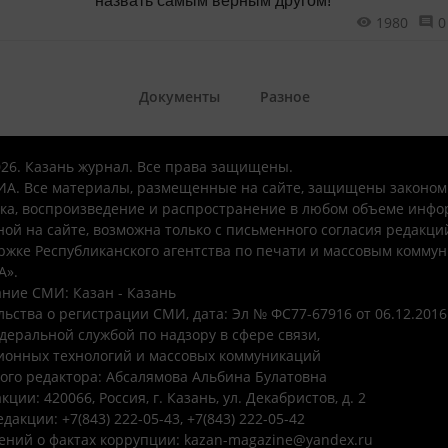
назвать самым верным другом!
1980
0
Документы
Разное
026. Казань журнал. Все права защищены.
А. Все материалы, размещенные на сайте, защищены законом
ка, воспроизведение и распространение в любом объеме инфо
ой на сайте, возможна только с письменного согласия редакци
ржке Республиканского агентства по печати и массовым комму
А».
ние СМИ: Казан - Казань
ьства о регистрации СМИ, дата: Эл № ФС77-67916 от 06.12.2016 
деральной службой по надзору в сфере связи,
онных технологий и массовых коммуникаций
ого редактора: Абсалямова Альбина Булатовна
ции: 420066, Россия, г. Казань, ул. Декабристов, д. 2
дакции: +7(843) 222-05-43, +7(843) 222-05-42
ений о фактах коррупции: kazan-magazine@yandex.ru