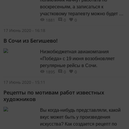
воскресеньям, а записаться к
участковому терапевту можно будет на
1881
0
0
портале госуслуг Об этом сообщил
министр здравоохранения республики
17 Июнь 2020 - 16:18
Марат Садыков. По его словам, в
В Сочи из Бегишево!
график дежурных врачей поликлиник
будут включены и воскресные дни.
Низкобюджетная авиакомпания
«Победа» с 19 июня возобновляет
регулярные рейсы в Сочи.
1895
0
0
17 Июнь 2020 - 15:11
Рецепты по мотивам работ известных
художников
Вы когда-нибудь представляли, какой
вкус может быть у произведения
искусства? Как создается рецепт по