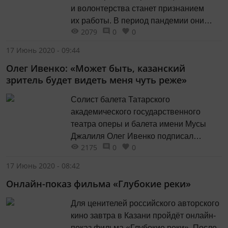
и волонтерства станет признанием
их работы. В период пандемии они
2079
0
0
доказали свою силу.
17 Июнь 2020 - 09:44
Олег Ивенко: «Может быть, казанский
зритель будет видеть меня чуть реже»
Солист балета Татарского
академического государственного
театра оперы и балета имени Мусы
Джалиля Олег Ивенко подписал
2175
0
0
контракт с одним из ведущих
концертных агентств Европы.
17 Июнь 2020 - 08:42
Онлайн-показ фильма «Глубокие реки»
Для ценителей российского авторского
кино завтра в Казани пройдёт онлайн-
показ фильма «Глубокие реки». После