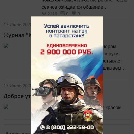
сеанса ожидается общение
2116
0
0
с режиссёром фильма.
17 Июнь 2020 - 08:08
Журнал "Казань" в каждый дом!
Что делает с утра или по вечерам
большинство из нас? Берёт в руки
телефон и торопливо пролистывает
ленту новостей… А мы предлагаем
1967
0
0
вам налить чашечку чая или кофе
и не спеша насладиться знакомством
17 Июнь 2020 - 07:48
с публикациями, размещёнными
Доброе утро, друзья!
на бумажных страницах нашего
журнала. Побалуйте себя
Пусть в жизни будет больше красок!
и почувствуйте разницу!
2048
0
0
Видео дня