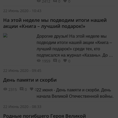
2412
0
0
работой. А кто-то из них, возможно,
станет просто добрым другом кому-
22 Июнь 2020 - 10:43
то из казанцев.
На этой неделе мы подводим итоги нашей
акции «Книга – лучший подарок!»
Дорогие друзья! На этой неделе мы
подводим итоги нашей акции «Книга –
лучший подарок!» среди тех, кто
подписался на журнал «Казань». До 26
1959
0
0
июня включительно просим прислать
скриншоты ваших квитанций на нашу
22 Июнь 2020 - 09:45
электронную почту kazan-
День памяти и скорби
magazine@yandex.ru.
2315
0
0
22 июня - День памяти и скорби. День
начала Великой Отечественной войны.
22 Июнь 2020 - 08:33
Родные погибшего Героя Великой