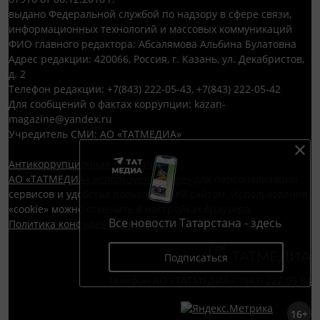
выдано Федеральной службой по надзору в сфере связи,
информационных технологий и массовых коммуникаций
ФИО главного редактора: Абсалямова Альбина Булатовна
Адрес редакции: 420066, Россия, г. Казань, ул. Декабристов,
д. 2
Телефон редакции: +7(843) 222-05-43, +7(843) 222-05-42
Для сообщений о фактах коррупции: kazan-
magazine@yandex.ru
Учредитель СМИ: АО «ТАТМЕДИА»
Антикоррупционная политика
АО «ТАТМЕДИА» использует «cookie»
для персонализации
сервисов и удобства пользователей сайтом. Использование
«cookie» можно отменить в настройках браузера.
Все новости Татарстана - здесь
Политика конфиденциальности
Подписаться
Телефон АО «ТАТМЕДИА»:
(843) 222 09 84
16+