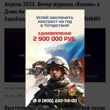
Апрель 2023. Вечер журнала «Казань» в
Доме Актёра. Песню «Весёлый
барабанщик» исполняет Роман ЛАНКИН
Песня «Веселый барабанщик»
298
0
0
Выступление ансамбля бардовской песни