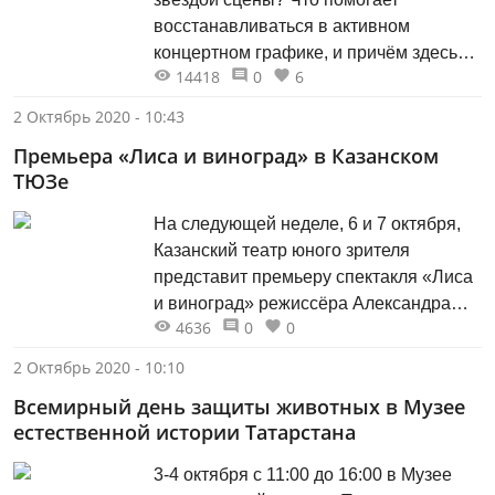
восстанавливаться в активном
концертном графике, и причём здесь…
14418
0
6
балет? Можно ли петь по шпаргалке?
Об этом артистка рассказала в беседе
2 Октябрь 2020 - 10:43
с культурным обозревателем «Казани»
Премьера «Лиса и виноград» в Казанском
­Айсылу Мирхановой и
ТЮЗе
профессиональным музыкантом
Гульнарой Латфуллиной.
На следующей неделе, 6 и 7 октября,
Казанский театр юного зрителя
представит премьеру спектакля «Лиса
и виноград» режиссёра Александра
4636
0
0
Туманова для зрителей от 16 лет.
2 Октябрь 2020 - 10:10
Всемирный день защиты животных в Музее
естественной истории Татарстана
3-4 октября с 11:00 до 16:00 в Музее