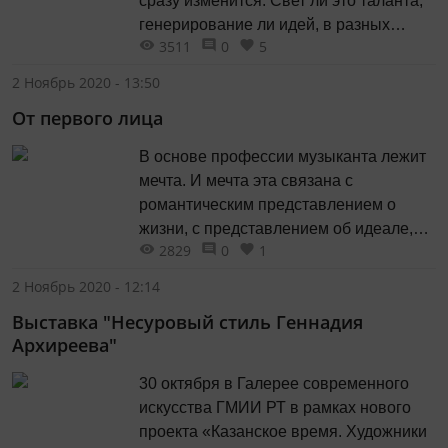
сразу изменится. Свет ли это таланта,
генерирование ли идей, в разных
3511
0
5
формах вмешивающихся в течение
окружающей жизни, — их присутствие
2 Ноябрь 2020 - 13:50
всегда останется особым знаком
От первого лица
культурных процессов того или иного
времени.
В основе профессии музыканта лежит
мечта. И мечта эта связана с
романтическим представлением о
жизни, с представлением об идеале,
2829
0
1
стремиться к которому — обязанность
каждого человека, особенно если ему
2 Ноябрь 2020 - 12:14
дан талант…
Выставка "Несуровый стиль Геннадия
Архиреева"
30 октября в Галерее современного
искусства ГМИИ РТ в рамках нового
проекта «Казанское время. Художники