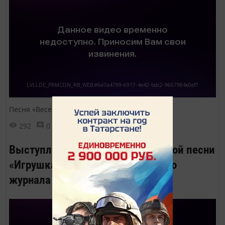
Песня «Веселый барабанщик»
292
0
0
Выступление ансамбля бардовской песни
«Игрушка» на презентации нашего
журнала