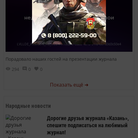
Порадовало наших гостей на презентации журнала
294
0
0
Показать ещё ➜
Народные новости
Дорогие друзья журнала «Казань»,
спешите подписаться на любимый
журнал!