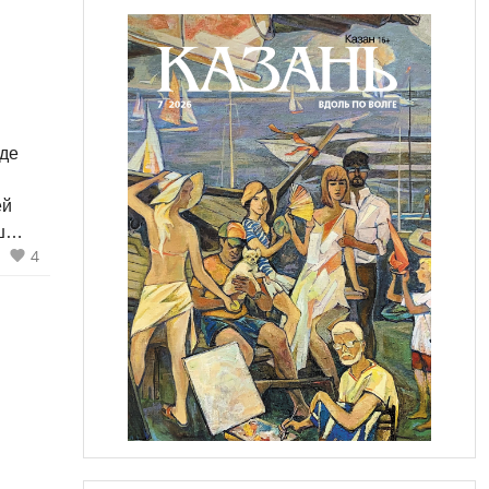
где
ей
ш
4