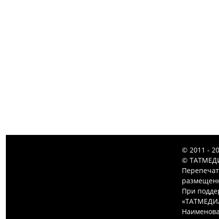
© 2011 - 2
© ТАТМЕДИ
Перепечат
размещенн
При подде
«ТАТМЕДИ
Наименова