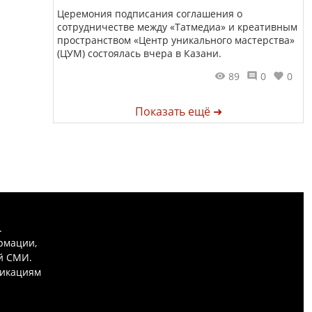
Церемония подписания соглашения о
сотрудничестве между «Татмедиа» и креативным
пространством «Центр уникального мастерства»
(ЦУМ) состоялась вчера в Казани.
89
0
0
Показать ещё ➜
.
рмации,
й СМИ.
никациям