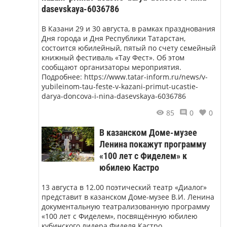
dasevskaya-6036786
В Казани 29 и 30 августа, в рамках празднования
Дня города и Дня Республики Татарстан,
состоится юбилейный, пятый по счету семейный
книжный фестиваль «Тау Фест». Об этом
сообщают организаторы мероприятия.
Подробнее: https://www.tatar-inform.ru/news/v-
yubileinom-tau-feste-v-kazani-primut-ucastie-
darya-doncova-i-nina-dasevskaya-6036786
85
0
0
В казанском Доме-музее
Ленина покажут программу
«100 лет с Фиделем» к
юбилею Кастро
13 августа в 12.00 поэтический театр «Диалог»
представит в казанском Доме-музее В.И. Ленина
документальную театрализованную программу
«100 лет с Фиделем», посвящённую юбилею
кубинского лидера Фиделя Кастро.