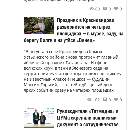
80
0
0
Праздник в Красновидово
развернётся на четырёх
площадках — в музее, саду, на
берегу Волги и на утёсе «Венец»
15 августа в селе Красновидово Камско-
Устьинского района снова прогремит главный
яблочный праздник Татарстана! На фоне
волжских круч, в тени яблоневого сада на
территории музея, где когда-то жил еще никому
не известный Алексей Пешков — будущий
Максим Горький, — гостей ждёт целый день
ярких событий сразу на четырёх площадках.
102
0
0
Руководители «Татмедиа» и
ЦУМа скрепили подписями
документ о сотрудничестве