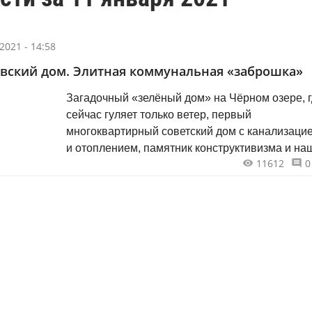
2021 - 14:58
вский дом. Элитная коммунальная «заброшка»
Загадочный «зелёный дом» на Чёрном озере, 
сейчас гуляет только ветер, первый
многоквартирный советский дом с канализаци
и отоплением, памятник конструктивизма и на
11612
0
вариант знаменитого московского «Дома на
Набережной». Некогда приют художников
и писателей, уже давно сам стал арт-объектом,
самой большой декорацией города и его
персонажем.