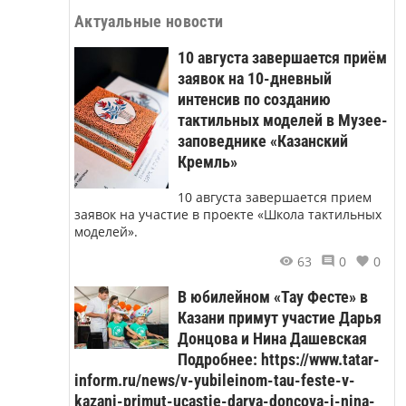
Актуальные новости
10 августа завершается приём
заявок на 10-дневный
интенсив по созданию
тактильных моделей в Музее-
заповеднике «Казанский
Кремль»
10 августа завершается прием
заявок на участие в проекте «Школа тактильных
моделей».
63
0
0
В юбилейном «Тау Фесте» в
Казани примут участие Дарья
Донцова и Нина Дашевская
Подробнее: https://www.tatar-
inform.ru/news/v-yubileinom-tau-feste-v-
kazani-primut-ucastie-darya-doncova-i-nina-