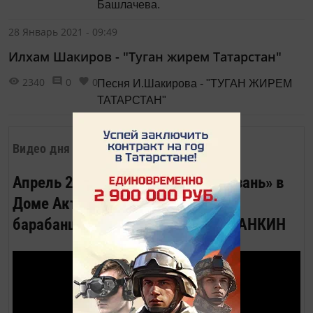
Башлачева.
28 Январь 2021 - 09:49
Илхам Шакиров - "Туган жирем Татарстан"
2340
0
0
Песня И.Шакирова - "ТУГАН ЖИРЕМ
ТАТАРСТАН"
Видео дня
Апрель 2023. Вечер журнала «Казань» в
Доме Актёра. Песню «Весёлый
барабанщик» исполняет Роман ЛАНКИН