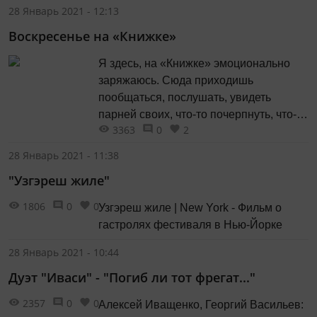
28 Январь 2021 - 12:13
Воскресенье на «Книжке»
Я здесь, на «Книжке» эмоционально
заряжаюсь. Сюда приходишь
пообщаться, послушать, увидеть
парней своих, что-то почерпнуть, что-то
3363
0
2
купить, это же как рыбалка, повезло –
поймал что-то ценное.
28 Январь 2021 - 11:38
"Узгэреш жиле"
1806
0
0
Узгэреш жиле | New York - Фильм о
гастролях фестиваля в Нью-Йорке
28 Январь 2021 - 10:44
Дуэт "Иваси" - "Погиб ли тот фрегат..."
2357
0
0
Алексей Иващенко, Георгий Васильев: