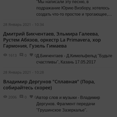
"Мы написали эту песню, в
подражание Юрию Визбору, хотелось
создать что-то простое и трогающее,
подобно его песням и так получилось,
28 Январь 2021 - 10:34
что именно в день первого исполнения
Дмитрий Бикчентаев, Эльмира Галеева,
этой песни мы узнали что Юрия
Рустем Абязов, оркестр La Primavera, хор
Иосифовича не стало. Так эта песня
Гармония, Гузель Гимаева
стала посвящением Визбору". Видео:
концерт в Пало-Альто, 1996 г.
1613
0
0
Д.Бикчентаев - Д.Кимельфельд "Будьте
счастливы", Казань 17.05.2017
28 Январь 2021 - 10:28
Владимир Дергунов "Сплавная" (Пора,
собирайтесь скорее)
2006
0
0
Автор слов и музыки - Владимир
Дергунов. Фрагмент передачи
"Грушинское Зазеркалье".