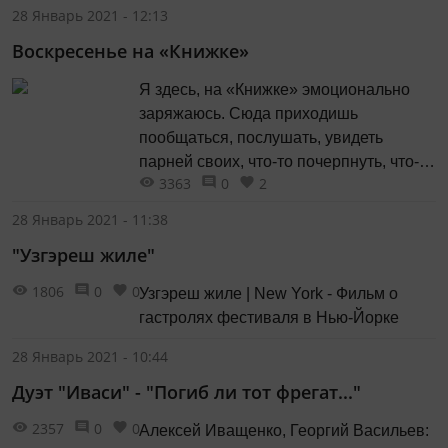
28 Январь 2021 - 12:13
Воскресенье на «Книжке»
Я здесь, на «Книжке» эмоционально
заряжаюсь. Сюда приходишь
пообщаться, послушать, увидеть
парней своих, что-то почерпнуть, что-то
3363
0
2
купить, это же как рыбалка, повезло –
поймал что-то ценное.
28 Январь 2021 - 11:38
"Узгэреш жиле"
1806
0
0
Узгэреш жиле | New York - Фильм о
гастролях фестиваля в Нью-Йорке
28 Январь 2021 - 10:44
Дуэт "Иваси" - "Погиб ли тот фрегат..."
2357
0
0
Алексей Иващенко, Георгий Васильев: