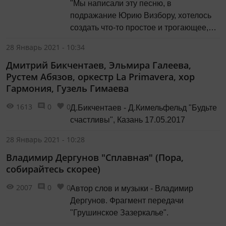
"Мы написали эту песню, в
подражание Юрию Визбору, хотелось
создать что-то простое и трогающее,
подобно его песням и так получилось,
28 Январь 2021 - 10:34
что именно в день первого исполнения
Дмитрий Бикчентаев, Эльмира Галеева,
этой песни мы узнали что Юрия
Рустем Абязов, оркестр La Primavera, хор
Иосифовича не стало. Так эта песня
Гармония, Гузель Гимаева
стала посвящением Визбору". Видео:
концерт в Пало-Альто, 1996 г.
1613
0
0
Д.Бикчентаев - Д.Кимельфельд "Будьте
счастливы", Казань 17.05.2017
28 Январь 2021 - 10:28
Владимир Дергунов "Сплавная" (Пора,
собирайтесь скорее)
2007
0
0
Автор слов и музыки - Владимир
Дергунов. Фрагмент передачи
"Грушинское Зазеркалье".