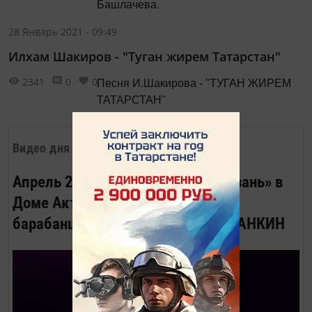
Башлачева.
28 Январь 2021 - 09:49
Илхам Шакиров - "Туган жирем Татарстан"
2341
0
0
Песня И.Шакирова - "ТУГАН ЖИРЕМ
ТАТАРСТАН"
Видео дня
Апрель 2023. Вечер журнала «Казань» в
Доме Актёра. Песню «Весёлый
барабанщик» исполняет Роман ЛАНКИН