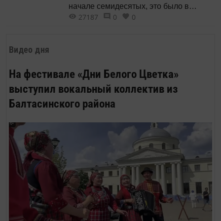
начале семидесятых, это было в
27187
0
0
Кишинёве на фестивале
самодеятельной песни. Оба мы стали
не то лауреатами, не то дипломантами,
Видео дня
да мы и не придавали тогда этому
значения.
На фестивале «Дни Белого Цветка»
выступил вокальный коллектив из
Балтасинского района