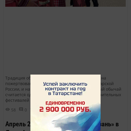
Традиция обменивать белые бумажные цветы на
пожертвования зародилась ещё во времена царской
России, и на данный момент этот возрожденный обычай
считается одним из самых красивых благотворительных
фестивалей в Казанской епархии.
58
0
0
Апрель 2023. Вечер журнала «Казань» в