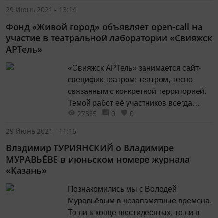
вспомнить его.
29 Июнь 2021 - 13:14
Фонд «Живой город» объявляет open-call на
участие в театральной лаборатории «Свияжск
АРТель»
«Свияжск АРТель» занимается сайт-
специфик театром: театром, тесно
связанным с конкретной территорией.
Темой работ её участников всегда
27385
0
0
является то или иное материальное
или нематериальное наследие
29 Июнь 2021 - 11:16
Свияжска или его сегодняшняя жизнь.
Владимир ТУРИЯНСКИЙ о Владимире
МУРАВЬЁВЕ в июньском номере журнала
«Казань»
Познакомились мы с Володей
Муравьёвым в незапамятные времена.
То ли в конце шестидесятых, то ли в