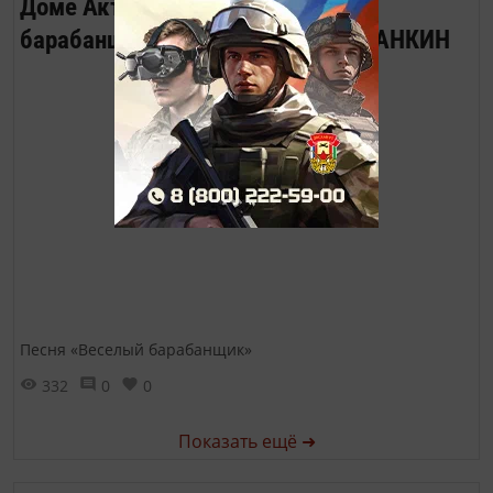
Доме Актёра. Песню «Весёлый
барабанщик» исполняет Роман ЛАНКИН
Песня «Веселый барабанщик»
332
0
0
Показать ещё ➜