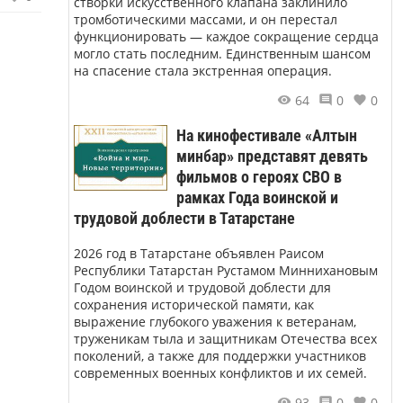
створки искусственного клапана заклинило
тромботическими массами, и он перестал
функционировать — каждое сокращение сердца
могло стать последним. Единственным шансом
на спасение стала экстренная операция.
64
0
0
На кинофестивале «Алтын
минбар» представят девять
фильмов о героях СВО в
рамках Года воинской и
трудовой доблести в Татарстане
2026 год в Татарстане объявлен Раисом
Республики Татарстан Рустамом Миннихановым
Годом воинской и трудовой доблести для
сохранения исторической памяти, как
выражение глубокого уважения к ветеранам,
труженикам тыла и защитникам Отечества всех
поколений, а также для поддержки участников
современных военных конфликтов и их семей.
93
0
0