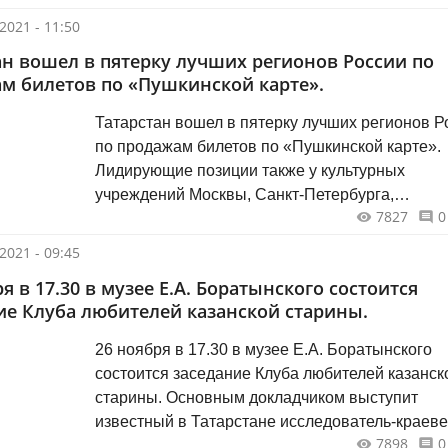
— советских, одна полунемка-полуполячка и к
2021 - 11:50
ещё.
ан вошел в пятерку лучших регионов России по
м билетов по «Пушкинской карте».
Татарстан вошел в пятерку лучших регионов Р
по продажам билетов по «Пушкинской карте».
Лидирующие позиции также у культурных
учреждений Москвы, Санкт-Петербурга,
7827
0
Новосибирска и Волгоградской области. Об эт
совещании Президента России Владимира Пут
2021 - 09:45
членами правительства сообщил председател
я в 17.30 в музее Е.А. Боратынского состоится
Правительства России Михаил Мишустин.
ие Клуба любителей казанской старины.
26 ноября в 17.30 в музее Е.А. Боратынского
состоится заседание Клуба любителей казанск
старины. Основным докладчиком выступит
известный в Татарстане исследователь-краев
7898
0
Артур Дамирович Тумаков с презентацией сво