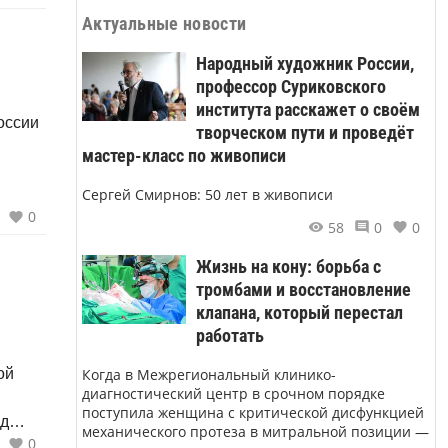
убинец
Актуальные новости
Народный художник России,
профессор Суриковского
института расскажет о своём
оссии
творческом пути и проведёт
мастер-класс по живописи
Сергей Смирнов: 50 лет в живописи
0
ом на
58
0
0
ина с
Жизнь на кону: борьба с
ь
тромбами и восстановление
клапана, который перестал
работать
Когда в Межрегиональный клинико-
ой
диагностический центр в срочном порядке
поступила женщина с критической дисфункцией
ед
механического протеза в митральной позиции —
0
ей