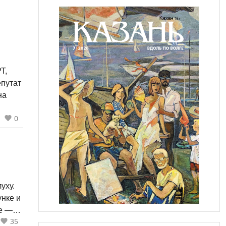
Т,
путат
на
0
уху.
нке и
ре —
35
 трое