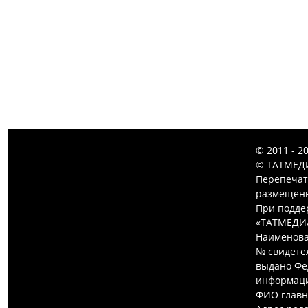
© 2011 - 2
© ТАТМЕДИ
Перепечат
размещенн
При подде
«ТАТМЕДИ
Наименова
№ свидетел
выдано Фе
информаци
ФИО главн