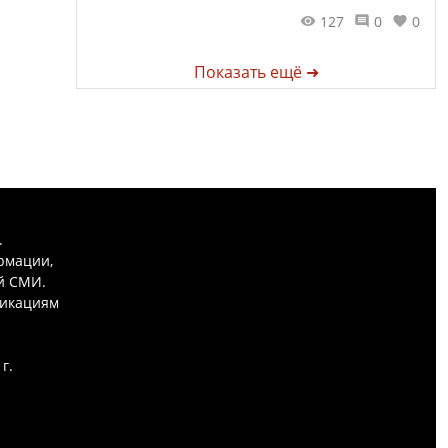
127
0
0
Показать ещё ➜
.
рмации,
й СМИ.
никациям
г.