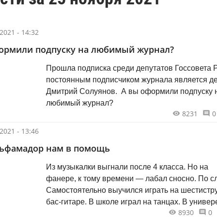
2021 - 14:32
ормили подпуску на любимый журнал?
Прошла подписка среди депутатов Госсовета Р
постоянным подписчиком журнала является де
Дмитрий Солуянов. А вы оформили подпуску 
любимый журнал?
8231
0
2021 - 13:46
ьфамадор нам в помощь
Из музыкалки выгнали после 4 класса. Но на
фанере, к тому времени — лабал сносно. По сл
Самостоятельно выучился играть на шестистру
бас-гитаре. В школе играл на танцах. В униве
8930
0
в интернациональной фолк-группе из пятерых: