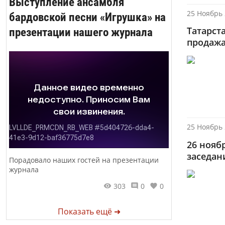
Выступление ансамбля
25 Ноябрь 
бардовской песни «Игрушка» на
Татарст
презентации нашего журнала
продажа
25 Ноябрь 
26 ноябр
заседан
Порадовало наших гостей на презентации
журнала
303
0
0
Показать ещё ➜