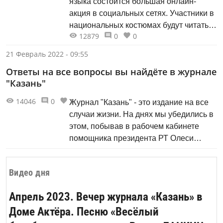
языка состоится большая онлайн-
акция в социальных сетях. Участники в
национальных костюмах будут читать
12879
0
0
стихотворения (либо прозу) на своем
родном языке.
21 Февраль 2022 - 09:55
Ответы на все вопросы вы найдёте в журнале
"Казань"
14046
0
1
Журнал "Казань" - это издание на все
случаи жизни. На днях мы убедились в
этом, побывав в рабочем кабинете
помощника президента РТ Олеси
Балтусовой.
Видео дня
Апрель 2023. Вечер журнала «Казань» в
Доме Актёра. Песню «Весёлый