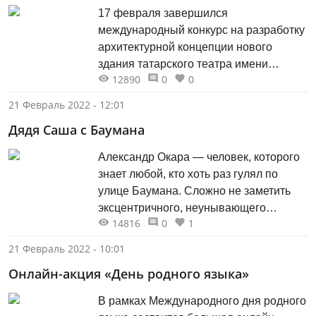
17 февраля завершился
международный конкурс на разработку
архитектурной концепции нового
здания татарского театра имени
12890
0
0
Камала.
21 Февраль 2022 - 12:01
Дядя Саша с Баумана
Александр Окара — человек, которого
знает любой, кто хоть раз гулял по
улице Баумана. Сложно не заметить
эксцентричного, неунывающего
14816
0
1
художника, который может встретиться
в любом, самом неожиданном уголке
21 Февраль 2022 - 10:01
улицы, и всегда в разных
Онлайн-акция «День родного языка»
предлагаемых обстоятельствах.
В рамках Международного дня родного