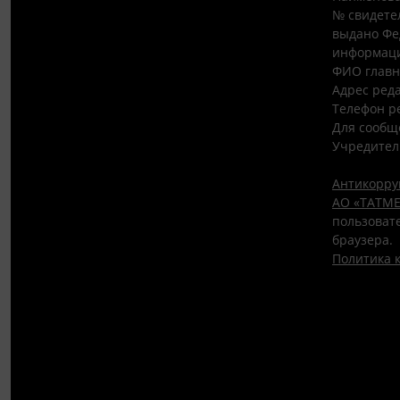
№ свидетел
выдано Фе
информаци
ФИО главн
Адрес редак
Телефон ре
Для сообщ
Учредител
Антикорру
АО «ТАТМЕ
пользовате
браузера.
Политика 