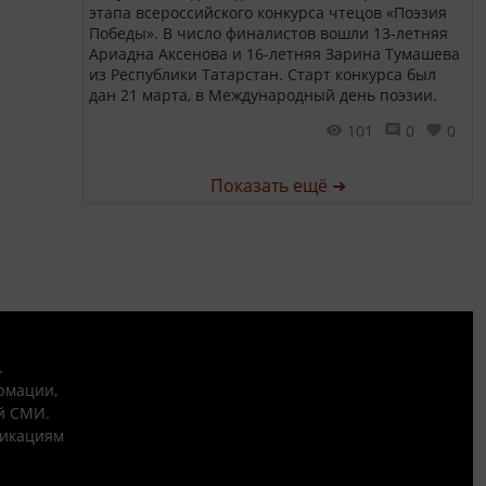
этапа всероссийского конкурса чтецов «Поэзия
Победы». В число финалистов вошли 13-летняя
Ариадна Аксенова и 16-летняя Зарина Тумашева
из Республики Татарстан. Старт конкурса был
дан 21 марта, в Международный день поэзии.
101
0
0
Показать ещё ➜
.
рмации,
й СМИ.
никациям