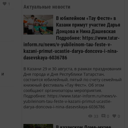
1
Актуальные новости
В юбилейном «Тау Фесте» в
Казани примут участие Дарья
Донцова и Нина Дашевская
Подробнее: https://www.tatar-
inform.ru/news/v-yubileinom-tau-feste-v-
kazani-primut-ucastie-darya-doncova-i-nina-
dasevskaya-6036786
В Казани 29 и 30 августа, в рамках празднования
Дня города и Дня Республики Татарстан,
 и
состоится юбилейный, пятый по счету семейный
книжный фестиваль «Тау Фест». Об этом
сообщают организаторы мероприятия.
Подробнее: https://www.tatar-inform.ru/news/v-
yubileinom-tau-feste-v-kazani-primut-ucastie-
darya-doncova-i-nina-dasevskaya-6036786
33
0
0
В казанском Доме-музее