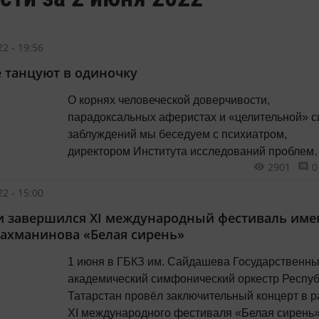
2 - 19:56
е танцуют в одиночку
О корнях человеческой доверчивости,
парадоксальных аферистах и «целительной» с
заблуждений мы беседуем с психиатром,
директором Института исследований проблем
2901
0
психического здоровья, профессором Владим
МЕНДЕЛЕВИЧЕМ.
2 - 15:00
и завершился XI международный фестиваль име
Рахманинова «Белая сирень»
1 июня в ГБКЗ им. Сайдашева Государственн
академический симфонический оркестр Респу
Татарстан провёл заключительный концерт в р
XI международного фестиваля «Белая сирень»