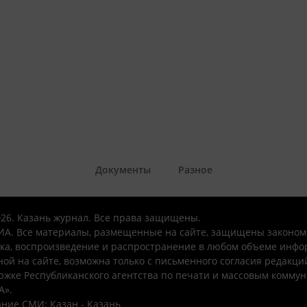
Документы
Разное
026. Казань журнал. Все права защищены.
А. Все материалы, размещенные на сайте, защищены законом
ка, воспроизведение и распространение в любом объеме инфо
ой на сайте, возможна только с письменного согласия редакци
ржке Республиканского агентства по печати и массовым комму
А».
ние СМИ: Казан - Казань