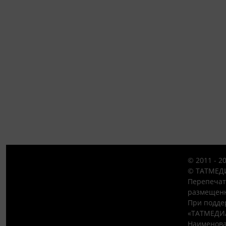
© 2011 - 2
© ТАТМЕДИ
Перепечат
размещенн
При подде
«ТАТМЕДИ
Наименова