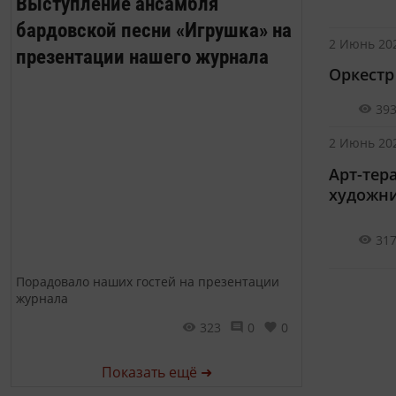
Выступление ансамбля
бардовской песни «Игрушка» на
2 Июнь 202
презентации нашего журнала
Оркестр
39
2 Июнь 202
Арт-тер
художни
31
Порадовало наших гостей на презентации
журнала
323
0
0
Показать ещё ➜