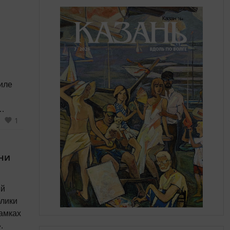
иле
1
иром
ни
ый
блики
амках
.