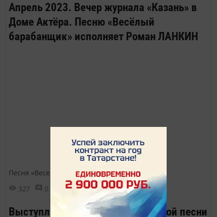
Апрель 2023. Вечер журнала «Казань» в
Доме Актёра. Песню «Весёлый
барабанщик» исполняет Роман ЛАНКИН
Песня «Веселый барабанщик»
327
0
0
Выступление ансамбля бардовской песни