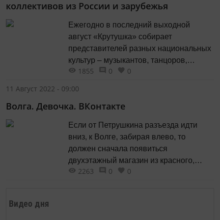
коллективов из России и зарубежья
Ежегодно в последний выходной
август «Крутушка» собирает
представителей разных национальных
культур – музыкантов, танцоров,
1855
0
0
актеров, кулинаров, ремесленников,
художников, фотографов – людей
11 Август 2022 - 09:00
творческих, самобытных,
Волга. Девочка. ВКонтакте
оригинальных.
Если от Петрушкина разъезда идти
вниз, к Волге, забирая влево, то
должен сначала появиться
двухэтажный магазин из красного,
2263
0
0
фигурной кладки кирпича.
Видео дня