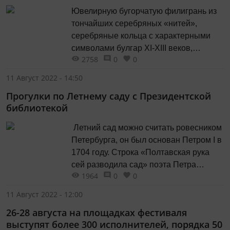
Ювелирную бугорчатую филигрань из
тончайших серебряных «нитей»,
серебряные кольца с характерными
символами булгар XI-XIII веков,
2758
0
0
покажут на выставке «Волжская
Булгария. Великое наследие», которая
11 Август 2022 - 14:50
откроется сегодня в Национальном
Прогулки по Летнему саду с Президентской
музее Татарстана.
библиотекой
Летний сад можно считать ровесником
Петербурга, он был основан Петром I в
1704 году. Строка «Полтавская рука
сей разводила сад» поэта Петра
1964
0
0
Вяземского неслучайна –
действительно, план Летнего сада
11 Август 2022 - 12:00
создавал сам император.
26-28 августа на площадках фестиваля
выступят более 300 исполнителей, порядка 50