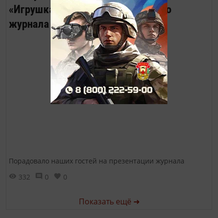
«Игрушка» на презентации нашего
журнала
Порадовало наших гостей на презентации журнала
332
0
0
Показать ещё ➜