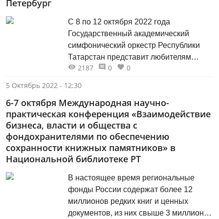
Петербург
С 8 по 12 октября 2022 года
Государственный академический
симфонический оркестр Республики
Татарстан представит любителям
2187
0
0
классической музыки программу,
состоящую из симфонических
5 Октябрь 2022 - 12:30
произведений Людвига ван Бетховена
6-7 октября Международная научно-
(Увертюра «Кориолан» и Симфония №
практическая конференция «Взаимодействие
3 («Героическая»)) и дополненную
бизнеса, власти и общества с
Концертом №10 для двух фортепиано
фондохранителями по обеспечению
с оркестром Вольфганга Амадея
сохранности книжных памятников» в
Моцарта.
Национальной библиотеке РТ
В настоящее время региональные
фонды России содержат более 12
миллионов редких книг и ценных
документов, из них свыше 3 миллионов