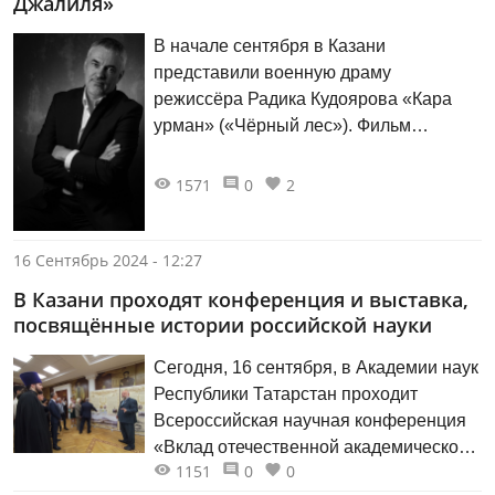
Джалиля»
В начале сентября в Казани
представили военную драму
режиссёра Радика Кудоярова «Кара
урман» («Чёрный лес»). Фильм
основан на реальных событиях и
рассказывает о героической гибели
1571
0
2
поэта Мусы Джалиля и его соратников
в Моабитской тюрьме. О создании
музыки к картине журналу «Казань»
16 Сентябрь 2024 - 12:27
рассказал её автор, минский
В Казани проходят конференция и выставка,
композитор Владимир СИВИЦКИЙ.
посвящённые истории российской науки
Сегодня, 16 сентября, в Академии наук
Республики Татарстан проходит
Всероссийская научная конференция
«Вклад отечественной академической
1151
0
0
науки в развитие российского