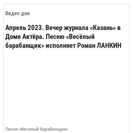
государства в XVIII – XXI вв.»,
посвящённая 300-летию основания
Видео дня
Российской академии наук и 220-летию
открытия Императорского Казанского
Апрель 2023. Вечер журнала «Казань» в
университета.
Доме Актёра. Песню «Весёлый
барабанщик» исполняет Роман ЛАНКИН
Песня «Веселый барабанщик»