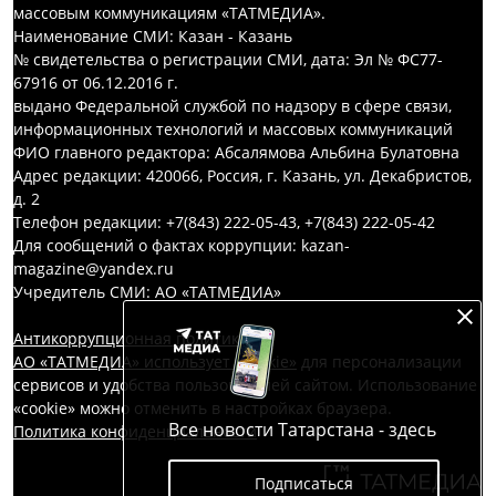
массовым коммуникациям «ТАТМЕДИА».
Наименование СМИ: Казан - Казань
№ свидетельства о регистрации СМИ, дата: Эл № ФС77-
67916 от 06.12.2016 г.
выдано Федеральной службой по надзору в сфере связи,
информационных технологий и массовых коммуникаций
ФИО главного редактора: Абсалямова Альбина Булатовна
Адрес редакции: 420066, Россия, г. Казань, ул. Декабристов,
д. 2
Телефон редакции: +7(843) 222-05-43, +7(843) 222-05-42
Для сообщений о фактах коррупции: kazan-
magazine@yandex.ru
Учредитель СМИ: АО «ТАТМЕДИА»
Антикоррупционная политика
АО «ТАТМЕДИА» использует «cookie»
для персонализации
сервисов и удобства пользователей сайтом. Использование
«cookie» можно отменить в настройках браузера.
Все новости Татарстана - здесь
Политика конфиденциальности
Подписаться