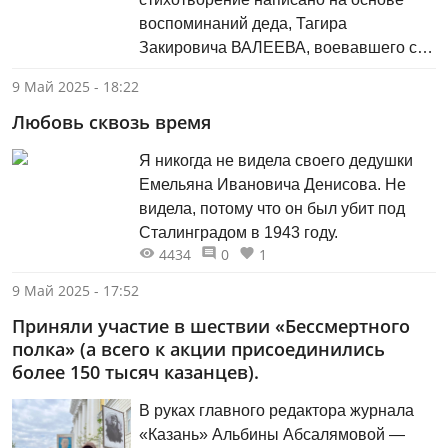
воспоминаний деда, Тагира
Закировича ВАЛЕЕВА, воевавшего с
1942 по 1944 годы. Как-то он
9 Май 2025 - 18:22
рассказывал такой случай: бойцы
Любовь сквозь время
долго были без воды, а потом,
измученные жаждой, пили дождевую
Я никогда не видела своего дедушки
из следов конских копыт…
Емельяна Ивановича Денисова. Не
видела, потому что он был убит под
Сталинградом в 1943 году.
4434
0
1
9 Май 2025 - 17:52
Приняли участие в шествии «Бессмертного
полка» (а всего к акции присоединились
более 150 тысяч казанцев).
В руках главного редактора журнала
«Казань» Альбины Абсалямовой —