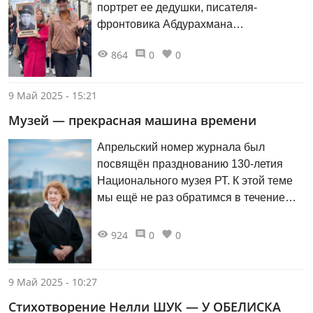
портрет ее дедушки, писателя-
фронтовика Абдурахмана
АБСАЛЯМОВА.
864
0
0
9 Май 2025 - 15:21
Музей — прекрасная машина времени
Апрельский номер журнала был
посвящён празднованию 130-летия
Национального музея РТ. К этой теме
мы ещё не раз обратимся в течение
этого года. О том, как создаются
музейные коллекции, какие
924
0
0
необыкновенные истории могут
поведать экспонаты и как оставить о
себе память на века, нам рассказала
9 Май 2025 - 10:27
председатель Общественной палаты
Стихотворение Нелли ШУК — У ОБЕЛИСКА