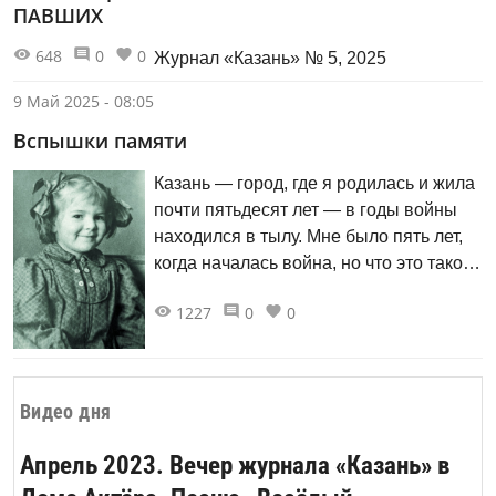
РТ Зиля Рахимьяновна ВАЛЕЕВА,
ПАВШИХ
возглавлявшая в 2012–2020 годах ГБУ
648
0
0
«Государственный историко-
Журнал «Казань» № 5, 2025
архитектурный и художественный
9 Май 2025 - 08:05
музей-заповедник «Казанский Кремль».
Вспышки памяти
Казань — город, где я родилась и жила
почти пятьдесят лет — в годы войны
находился в тылу. Мне было пять лет,
когда началась война, но что это такое,
дети узнали быстро. И взрослели
1227
0
0
быстрее. Память вспышками освещает
отдельные страницы жизни. А папин
военный дневник помог
воспоминаниям обрести конкретные
Видео дня
даты.
Апрель 2023. Вечер журнала «Казань» в