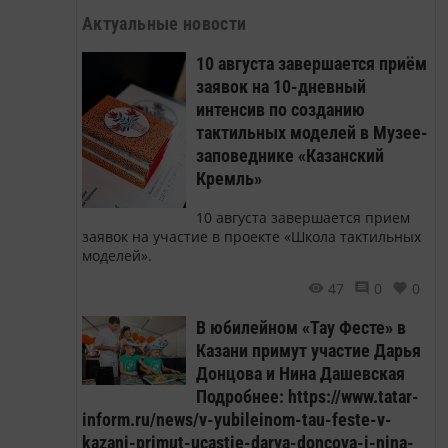
Актуальные новости
10 августа завершается приём
заявок на 10-дневный
интенсив по созданию
тактильных моделей в Музее-
заповеднике «Казанский
Кремль»
10 августа завершается прием
заявок на участие в проекте «Школа тактильных
моделей».
47
0
0
В юбилейном «Тау Фесте» в
Казани примут участие Дарья
Донцова и Нина Дашевская
Подробнее: https://www.tatar-
inform.ru/news/v-yubileinom-tau-feste-v-
kazani-primut-ucastie-darya-doncova-i-nina-