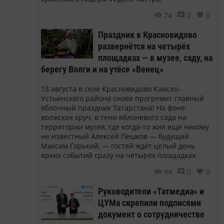
74
0
0
Праздник в Красновидово
развернётся на четырёх
площадках — в музее, саду, на
берегу Волги и на утёсе «Венец»
15 августа в селе Красновидово Камско-
Устьинского района снова прогремит главный
яблочный праздник Татарстана! На фоне
волжских круч, в тени яблоневого сада на
территории музея, где когда-то жил еще никому
не известный Алексей Пешков — будущий
Максим Горький, — гостей ждёт целый день
ярких событий сразу на четырёх площадках.
94
0
0
Руководители «Татмедиа» и
ЦУМа скрепили подписями
документ о сотрудничестве