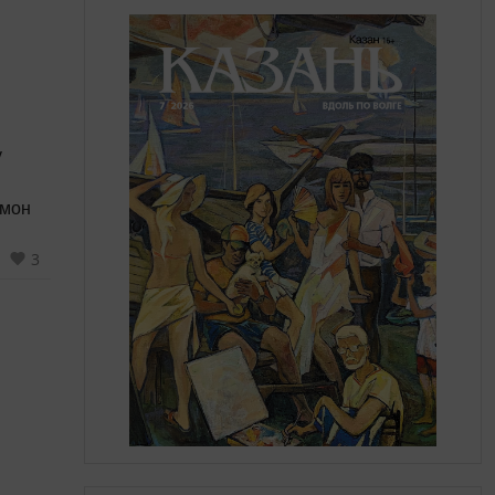
емон
3