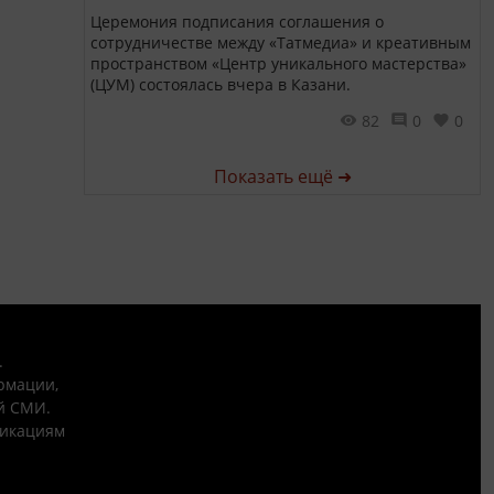
Церемония подписания соглашения о
сотрудничестве между «Татмедиа» и креативным
пространством «Центр уникального мастерства»
(ЦУМ) состоялась вчера в Казани.
82
0
0
Показать ещё ➜
.
рмации,
й СМИ.
никациям