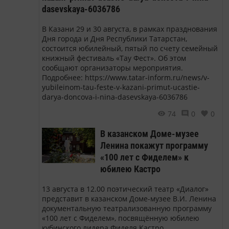
dasevskaya-6036786
В Казани 29 и 30 августа, в рамках празднования
Дня города и Дня Республики Татарстан,
состоится юбилейный, пятый по счету семейный
книжный фестиваль «Тау Фест». Об этом
сообщают организаторы мероприятия.
Подробнее: https://www.tatar-inform.ru/news/v-
yubileinom-tau-feste-v-kazani-primut-ucastie-
darya-doncova-i-nina-dasevskaya-6036786
74
0
0
В казанском Доме-музее
Ленина покажут программу
«100 лет с Фиделем» к
юбилею Кастро
13 августа в 12.00 поэтический театр «Диалог»
представит в казанском Доме-музее В.И. Ленина
документальную театрализованную программу
«100 лет с Фиделем», посвящённую юбилею
кубинского лидера Фиделя Кастро.