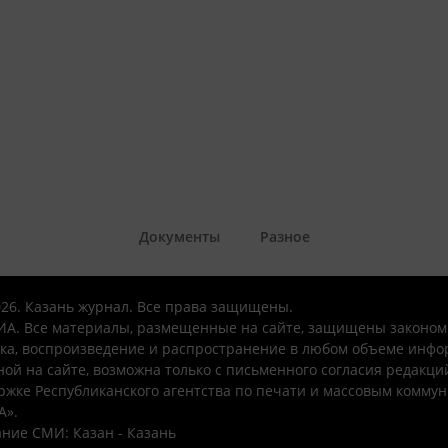
Документы
Разное
026. Казань журнал. Все права защищены.
А. Все материалы, размещенные на сайте, защищены законом
ка, воспроизведение и распространение в любом объеме инфо
ой на сайте, возможна только с письменного согласия редакци
ржке Республиканского агентства по печати и массовым комму
А».
ние СМИ: Казан - Казань