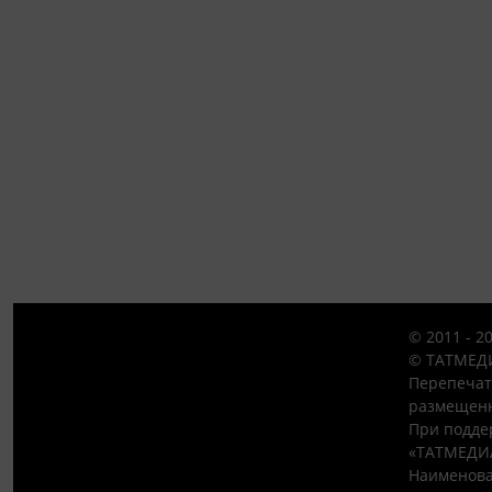
© 2011 - 2
© ТАТМЕДИ
Перепечат
размещенн
При подде
«ТАТМЕДИ
Наименова