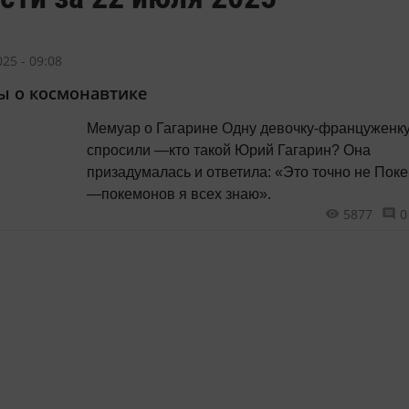
25 - 09:08
 о космонавтике
Мемуар о Гагарине Одну девочку-француженку
спросили —кто такой Юрий Гагарин? Она
призадумалась и ответила: «Это точно не Пок
—покемонов я всех знаю».
5877
0