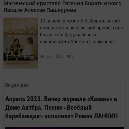
Магический кристалл Евгения Боратынского
Республику Хакасия. Центральное
Лекция Алексея Пашкурова
место занимают этюды, выполненные
осенью 2006 года в Стамбуле.
10 апреля в музее Е.А. Боратынского
продолжится цикл лекций профессора
Казанского федерального
университета Алексея Пашкурова
«»Только дружба предлагает мне
бессмертия венок»: приглашение в
390
0
0
поэзию пушкинской поры».
Видео дня
Апрель 2023. Вечер журнала «Казань» в
Доме Актёра. Песню «Весёлый
барабанщик» исполняет Роман ЛАНКИН