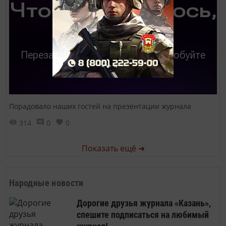
Порадовало наших гостей на презентации журнала
314
0
0
Показать ещё ➜
Народные новости
Дорогие друзья журнала «Казань»,
спешите подписаться на любимый