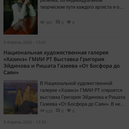
ребёнка, об индивидуальном
творческом пути каждого артиста и о
многообразии видов танца нам
рассказала заслуженный работник
381
0
0
культуры Республики Татарстан,
ведущий преподаватель, заведующая
отделением народного танца
9 Апрель 2026 - 13:41
Казанского хореографического
Национальная художественная галерея
училища Вера Михайловна
«Хазинэ» ГМИИ РТ Выставка Григория
ЗАКАМСКАЯ.
Эйдинова и Ришата Газеева «От Босфора до
Саян»
В Национальной художественной
галерее «Хазинэ» ГМИИ РТ откроется
выставка Григория Эйдинова и Ришата
Газеева «От Босфора до Саян». В нее
620
0
0
вошли произведения художников,
созданные во время их творческих
9 Апрель 2026 - 13:33
командировок в Турецкую Республику и