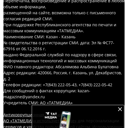
Перепечатка, воспроизведение и распространение в любом
объеме информации,
размещенной на сайте, возможна только с письменного
согласия редакций СМИ.
При поддержке Республиканского агентства по печати и
массовым коммуникациям «ТАТМЕДИА».
Наименование СМИ: Казан - Казань
№ свидетельства о регистрации СМИ, дата: Эл № ФС77-
67916 от 06.12.2016 г.
выдано Федеральной службой по надзору в сфере связи,
информационных технологий и массовых коммуникаций
ФИО главного редактора: Абсалямова Альбина Булатовна
Адрес редакции: 420066, Россия, г. Казань, ул. Декабристов,
д. 2
Телефон редакции: +7(843) 222-05-43, +7(843) 222-05-42
Для сообщений о фактах коррупции: kazan-
magazine@yandex.ru
Учредитель СМИ: АО «ТАТМЕДИА»
Антикоррупционная политика
АО «ТАТМЕДИА» использует «cookie»
для персонализации
сервисов и удобства пользователей сайтом. Использование