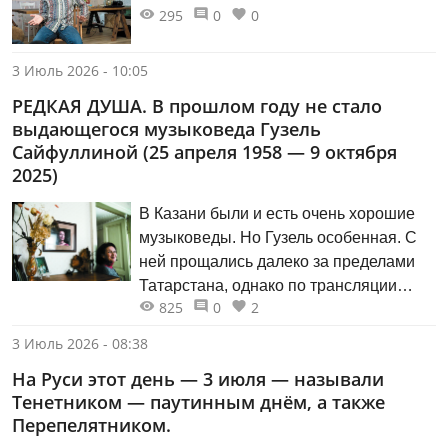
295
0
0
3 Июль 2026 - 10:05
РЕДКАЯ ДУША. В прошлом году не стало
выдающегося музыковеда Гузель
Сайфуллиной (25 апреля 1958 — 9 октября
2025)
В Казани были и есть очень хорошие
музыковеды. Но Гузель особенная. С
ней прощались далеко за пределами
Татарстана, однако по трансляции
825
0
2
присутствовала и Казань. В родном
городе Гузель услышали то, что не
3 Июль 2026 - 08:38
могла не сказать её мама Эра
На Руси этот день — 3 июля — называли
Абдулхаковна Сайфуллина: «Это
Тенетником — паутинным днём, а также
неправильно, когда дети уходят
Перепелятником.
раньше родителей».