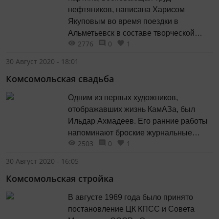
нефтяников, написана Харисом
Якуповым во время поездки в
Альметьевск в составе творческой
2776
0
1
группы «Нефть», которую он
возглавлял в Союзе художников
30 Август 2020 - 18:01
ТАССР. На выставке «Советская
Комсомольская свадьба
Россия» в 1975 году она получила
первую премию по живописи.
Одним из первых художников,
отображавших жизнь КамАЗа, был
Ильдар Ахмадеев. Его ранние работы
напоминают броские журнальные
2503
0
1
обложки, и это не случайно.
30 Август 2020 - 16:05
Комсомольская стройка
В августе 1969 года было принято
постановление ЦК КПСС и Совета