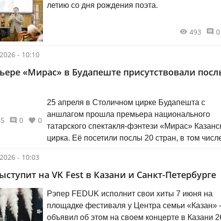
летию со дня рождения поэта.
493
0
2026 - 10:10
ьере «Мирас» в Будапеште присутствовали посл
25 апреля в Столичном цирке Будапешта с
аншлагом прошла премьера национального
45
0
0
татарского спектакля-фэнтези «Мирас» Казанс
цирка. Её посетили послы 20 стран, в том числ
Чрезвычайный и Полномочный посол Российс
2026 - 10:03
Федерации в Венгрии Евгений Станиславов.
ыступит на VK Fest в Казани и Санкт-Петербурге
Рэпер FEDUK исполнит свои хиты 7 июня на
площадке фестиваля у Центра семьи «Казан»
объявил об этом на своем концерте в Казани 2