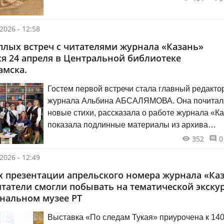
вышитые цветом». В неё, кроме произведений
коллекции ГМИИ РТ, вошли работы коллекции
2026 - 12:58
национальной культуры Татарстана, Фонда Ш.
Марджани (Москва) и собрания семьи художни
плых встреч с читателями журнала «Казань»
ся 24 апреля в Центральной библиотеке
мска.
Гостем первой встречи стала главный редакто
журнала Альбина АБСАЛЯМОВА. Она почитал
новые стихи, рассказала о работе журнала «Ка
показала подлинные материалы из архива
Абдурахмана Абсалямова, ответила на
352
0
многочисленные вопросы.
2026 - 12:49
х презентации апрельского номера журнала «Ка
татели смогли побывать на тематической экску
нальном музее РТ
Выставка «По следам Тукая» приурочена к 140-