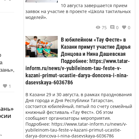
10 августа завершается прием
 из
заявок на участие в проекте «Школа тактильных
 Музея
моделей».
75
0
0
ка.
В юбилейном «Тау Фесте» в
Казани примут участие Дарья
Донцова и Нина Дашевская
р
Подробнее: https://www.tatar-
а
inform.ru/news/v-yubileinom-tau-feste-v-
зань»,
kazani-primut-ucastie-darya-doncova-i-nina-
dasevskaya-6036786
1
В Казани 29 и 30 августа, в рамках празднования
Дня города и Дня Республики Татарстан,
состоится юбилейный, пятый по счету семейный
зань»
книжный фестиваль «Тау Фест». Об этом
рсии
сообщают организаторы мероприятия.
Подробнее: https://www.tatar-inform.ru/news/v-
yubileinom-tau-feste-v-kazani-primut-ucastie-
darya-doncova-i-nina-dasevskaya-6036786