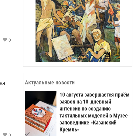
ы по
леко
0
и.
не
 на
Актуальные новости
дня
10 августа завершается приём
заявок на 10-дневный
интенсив по созданию
нэ»
тактильных моделей в Музее-
сств
заповеднике «Казанский
Кремль»
ания,
0