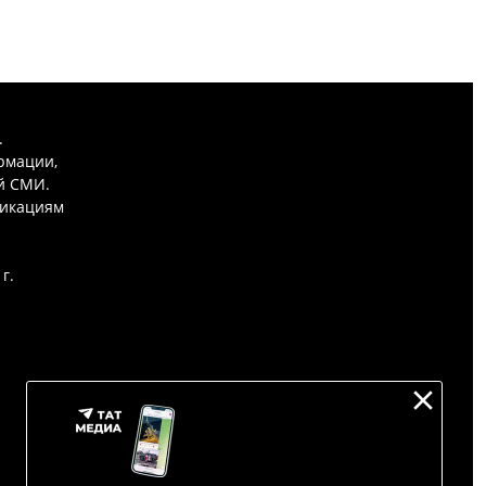
.
рмации,
й СМИ.
никациям
г.