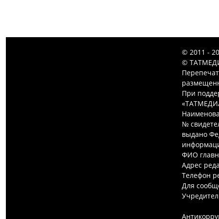
© 2011 - 2
© ТАТМЕДИ
Перепечат
размещенн
При подде
«ТАТМЕДИ
Наименова
№ свидетел
выдано Фе
информаци
ФИО главн
Адрес редак
Телефон ре
Для сообщ
Учредител
Антикорру