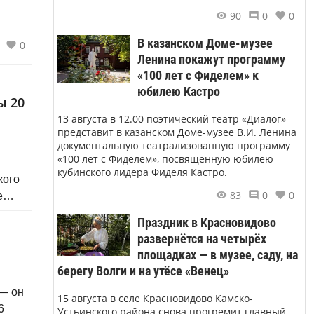
90
0
0
В казанском Доме-музее
0
Ленина покажут программу
«100 лет с Фиделем» к
юбилею Кастро
ы 20
13 августа в 12.00 поэтический театр «Диалог»
представит в казанском Доме-музее В.И. Ленина
документальную театрализованную программу
«100 лет с Фиделем», посвящённую юбилею
кубинского лидера Фиделя Кастро.
кого
83
0
0
е
кой
Праздник в Красновидово
развернётся на четырёх
площадках — в музее, саду, на
берегу Волги и на утёсе «Венец»
 — он
15 августа в селе Красновидово Камско-
6
Устьинского района снова прогремит главный