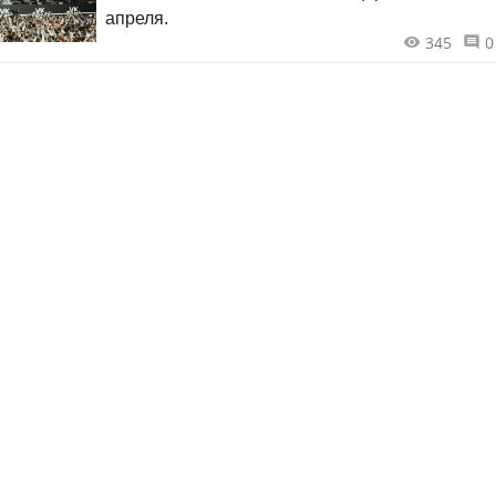
апреля.
345
0