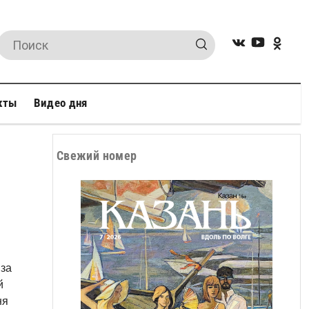
кты
Видео дня
Свежий номер
 за
й
ня