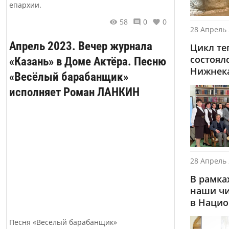
епархии.
58
0
0
28 Апрель 
Апрель 2023. Вечер журнала
Цикл те
состоял
«Казань» в Доме Актёра. Песню
Нижнека
«Весёлый барабанщик»
исполняет Роман ЛАНКИН
28 Апрель 
В рамка
наши чи
в Нацио
Песня «Веселый барабанщик»