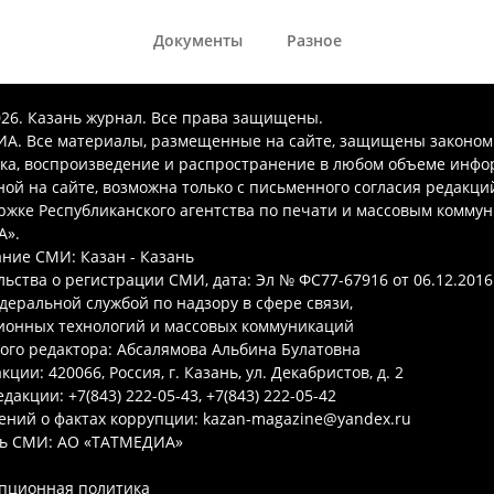
Документы
Разное
026. Казань журнал. Все права защищены.
А. Все материалы, размещенные на сайте, защищены законом
ка, воспроизведение и распространение в любом объеме инфо
ой на сайте, возможна только с письменного согласия редакци
ржке Республиканского агентства по печати и массовым комму
А».
ние СМИ: Казан - Казань
ьства о регистрации СМИ, дата: Эл № ФС77-67916 от 06.12.2016 
деральной службой по надзору в сфере связи,
онных технологий и массовых коммуникаций
ого редактора: Абсалямова Альбина Булатовна
ции: 420066, Россия, г. Казань, ул. Декабристов, д. 2
дакции: +7(843) 222-05-43, +7(843) 222-05-42
ений о фактах коррупции: kazan-magazine@yandex.ru
ь СМИ: АО «ТАТМЕДИА»
пционная политика