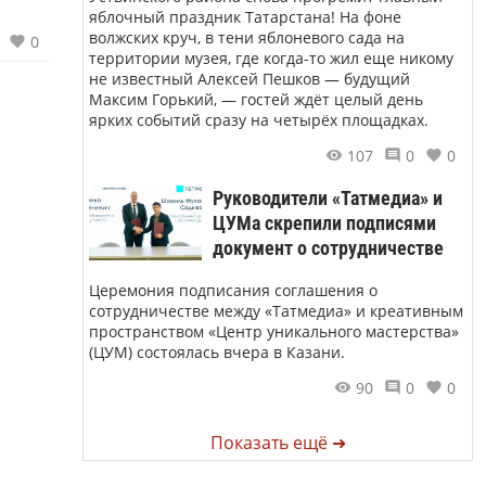
яблочный праздник Татарстана! На фоне
волжских круч, в тени яблоневого сада на
0
территории музея, где когда-то жил еще никому
не известный Алексей Пешков — будущий
Максим Горький, — гостей ждёт целый день
ярких событий сразу на четырёх площадках.
107
0
0
Руководители «Татмедиа» и
ЦУМа скрепили подписями
документ о сотрудничестве
Церемония подписания соглашения о
сотрудничестве между «Татмедиа» и креативным
пространством «Центр уникального мастерства»
(ЦУМ) состоялась вчера в Казани.
90
0
0
Показать ещё ➜