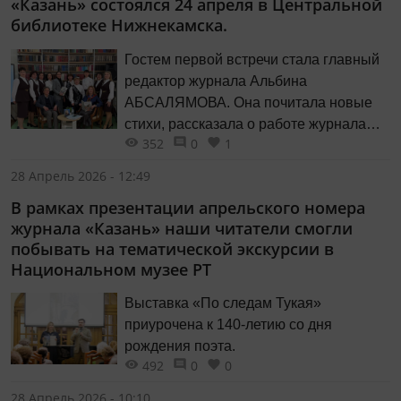
«Казань» состоялся 24 апреля в Центральной
экспозиция произведений мастера
библиотеке Нижнекамска.
«Воспоминания, вышитые цветом». В
неё, кроме произведений из коллекции
Гостем первой встречи стала главный
ГМИИ РТ, вошли работы коллекции
редактор журнала Альбина
Музея национальной культуры
АБСАЛЯМОВА. Она почитала новые
Татарстана, Фонда Ш. Марджани
стихи, рассказала о работе журнала
(Москва) и собрания семьи художника.
352
0
1
«Казань», показала подлинные
материалы из архива Абдурахмана
28 Апрель 2026 - 12:49
Абсалямова, ответила на
В рамках презентации апрельского номера
многочисленные вопросы.
журнала «Казань» наши читатели смогли
побывать на тематической экскурсии в
Национальном музее РТ
Выставка «По следам Тукая»
приурочена к 140-летию со дня
рождения поэта.
492
0
0
28 Апрель 2026 - 10:10