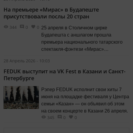
На премьере «Мирас» в Будапеште
присутствовали послы 20 стран
344
0
0
25 апреля в Столичном цирке
Будапешта с аншлагом прошла
премьера национального татарского
спектакля-фэнтези «Мирас»
Казанского цирка. Её посетили послы
28 Апрель 2026 - 10:03
20 стран, в том числе Чрезвычайный и
FEDUK выступит на VK Fest в Казани и Санкт-
Полномочный посол Российской
Петербурге
Федерации в Венгрии Евгений
Станиславов.
Рэпер FEDUK исполнит свои хиты 7
июня на площадке фестиваля у Центра
семьи «Казан» — он объявил об этом
на своем концерте в Казани 26 апреля.
345
0
0