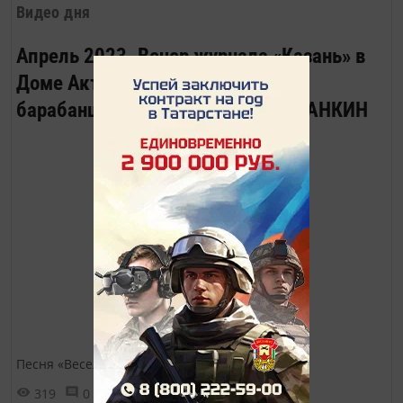
Видео дня
Апрель 2023. Вечер журнала «Казань» в
Доме Актёра. Песню «Весёлый
барабанщик» исполняет Роман ЛАНКИН
Песня «Веселый барабанщик»
319
0
0