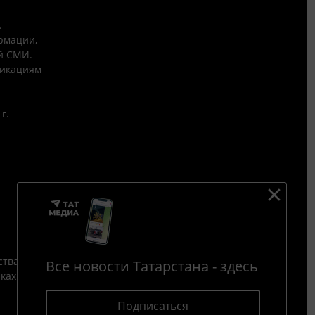
.
рмации,
й СМИ.
никациям
г.
ства
Все новости Татарстана - здесь
йках
Подписаться