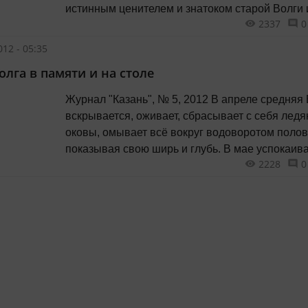
истинным ценителем и знатоком старой Волги 
2337
0
ходивших по ней судов. Ему выпало счастье
наблюдать расцвет волжского судостроения.
12 - 05:35
Маленьким отец возил меня в...
олга в памяти и на столе
Журнал "Казань", № 5, 2012 В апреле средняя
вскрывается, оживает, сбрасывает с себя лед
оковы, омывает всё вокруг водоворотом полов
показывая свою ширь и глубь. В мае успокаива
2228
0
встаёт в берега, и начинается до следующего
ледостава долгожданная привольная речная ж
Без Волги нет Казани. Это давно известно: человек
молод,...