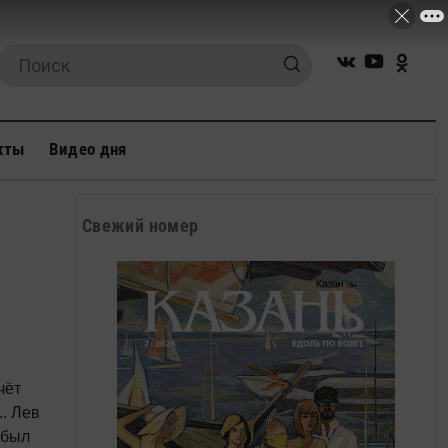
кты
Видео дня
Свежий номер
чёт
ев