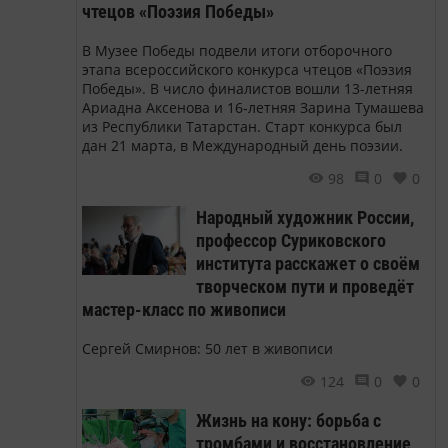
чтецов «Поэзия Победы»
В Музее Победы подвели итоги отборочного
этапа всероссийского конкурса чтецов «Поэзия
Победы». В число финалистов вошли 13-летняя
Ариадна Аксенова и 16-летняя Зарина Тумашева
из Республики Татарстан. Старт конкурса был
дан 21 марта, в Международный день поэзии.
98
0
0
Народный художник России,
профессор Суриковского
института расскажет о своём
творческом пути и проведёт
мастер-класс по живописи
Сергей Смирнов: 50 лет в живописи
124
0
0
Жизнь на кону: борьба с
тромбами и восстановление