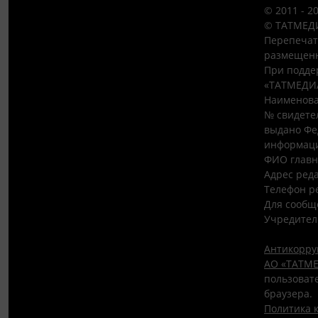
© 2011 - 2
© ТАТМЕДИ
Перепечат
размещенн
При подде
«ТАТМЕДИ
Наименова
№ свидетел
выдано Фе
информаци
ФИО главн
Адрес редак
Телефон ре
Для сообщ
Учредител
Антикорру
АО «ТАТМЕ
пользовате
браузера.
Политика 