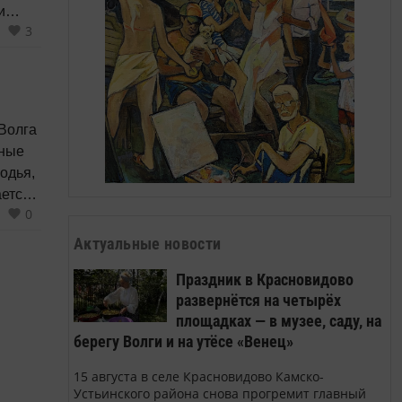
и
3
 Волга
яные
одья,
ется,
0
изнь.
Актуальные новости
Праздник в Красновидово
развернётся на четырёх
площадках — в музее, саду, на
берегу Волги и на утёсе «Венец»
15 августа в селе Красновидово Камско-
Устьинского района снова прогремит главный