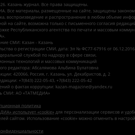
026. Казань журнал. Все права защищены.
А. Все материалы, размещенные на сайте, защищены законом
ка, воспроизведение и распространение в любом объеме инфо
ой на сайте, возможна только с письменного согласия редакци
ржке Республиканского агентства по печати и массовым комму
А».
ние СМИ: Казан - Казань
ьства о регистрации СМИ, дата: Эл № ФС77-67916 от 06.12.2016 
деральной службой по надзору в сфере связи,
онных технологий и массовых коммуникаций
ого редактора: Абсалямова Альбина Булатовна
ции: 420066, Россия, г. Казань, ул. Декабристов, д. 2
дакции: +7(843) 222-05-43, +7(843) 222-05-42
ений о фактах коррупции: kazan-magazine@yandex.ru
ь СМИ: АО «ТАТМЕДИА»
пционная политика
ДИА» использует «cookie»
для персонализации сервисов и удоб
лей сайтом. Использование «cookie» можно отменить в настро
конфиденциальности