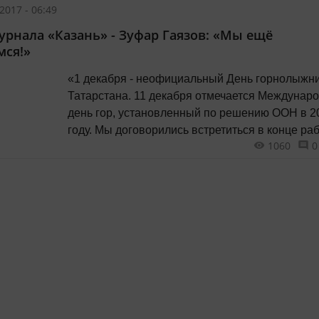
объекты, по которым решения были приняты р
2017 - 06:49
Они тоже в процессе модернизации. Мы уже с
урнала «Казань» - Зуфар Гаязов: «Мы ещё
детскую поликлинику в Альметьевске. На
мся!»
сегодняшний день на...
«1 декабря - неофициальный День горнолыжн
Татарстана. 11 декабря отмечается Международный
день гор, установленный по решению ООН в 2
году. Мы договорились встретиться в конце рабочего
1060
0
дня. У ресторатора Зуфара Гаязова он обычно
заканчивается около девяти вечера. Кабинет,
похожий на кают-компанию с лестницей на ве
«палубу», был завешан дипломами с...