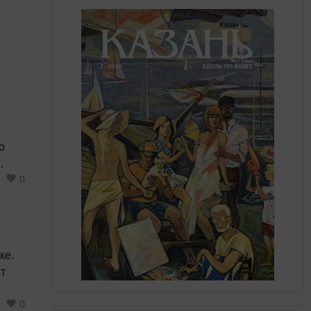
о
0
 34
ке.
т
0