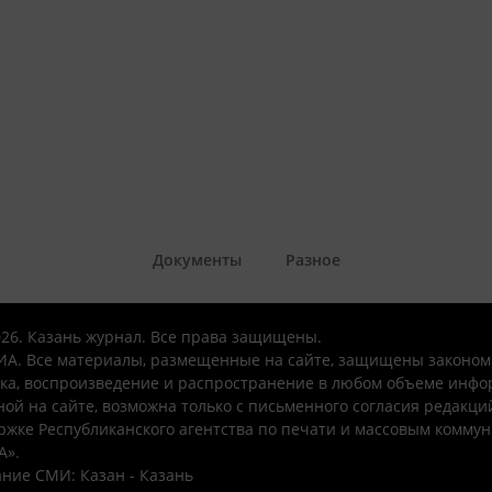
Документы
Разное
026. Казань журнал. Все права защищены.
А. Все материалы, размещенные на сайте, защищены законом
ка, воспроизведение и распространение в любом объеме инфо
ой на сайте, возможна только с письменного согласия редакци
ржке Республиканского агентства по печати и массовым комму
А».
ние СМИ: Казан - Казань