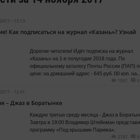
2017 - 13:13
е! Как подписаться на журнал «Казань»? Узнай
Дорогие читатели! Идёт подписка на журнал
«Казань» на 1-е полугодие 2018 года. По
официальному каталогу Почты России (ПАП) п
цене: на домашний адрес - 645 руб. 00 коп. на
1097
0
абонентский ящик, до востребования - 620 руб.
коп. Он-лайн подписку на 1-е полугодие 2018 года
2017 - 12:41
можно оформить по ссылкам: ПОЧТА...
ря – Джаз в Боратынке
Каждую третью среду месяца - Джаз в Боратын
Завтра в 19:00 Владимир Штейнман представи
программу «Под крышами Парижа».
2747
0