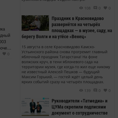
анее.
дали
108
0
0
Праздник в Красновидово
развернётся на четырёх
ика
площадках — в музее, саду, на
берегу Волги и на утёсе «Венец»
003
15 августа в селе Красновидово Камско-
Устьинского района снова прогремит главный
0
яблочный праздник Татарстана! На фоне
волжских круч, в тени яблоневого сада на
территории музея, где когда-то жил еще никому
рхнюю
не известный Алексей Пешков — будущий
Максим Горький, — гостей ждёт целый день
ярких событий сразу на четырёх площадках.
139
0
0
Руководители «Татмедиа» и
ЦУМа скрепили подписями
документ о сотрудничестве