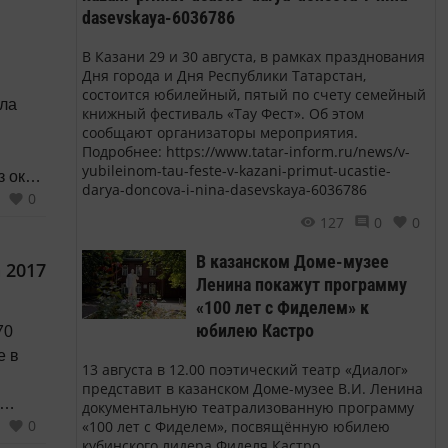
dasevskaya-6036786
нике,
В Казани 29 и 30 августа, в рамках празднования
Дня города и Дня Республики Татарстан,
состоится юбилейный, пятый по счету семейный
ыла
книжный фестиваль «Тау Фест». Об этом
сообщают организаторы мероприятия.
Подробнее: https://www.tatar-inform.ru/news/v-
yubileinom-tau-feste-v-kazani-primut-ucastie-
з окон
darya-doncova-i-nina-dasevskaya-6036786
0
зывают
127
0
0
о мы
В казанском Доме-музее
 2017
Ленина покажут программу
«100 лет с Фиделем» к
юбилею Кастро
70
е в
13 августа в 12.00 поэтический театр «Диалог»
представит в казанском Доме-музее В.И. Ленина
документальную театрализованную программу
0
«100 лет с Фиделем», посвящённую юбилею
ные
кубинского лидера Фиделя Кастро.