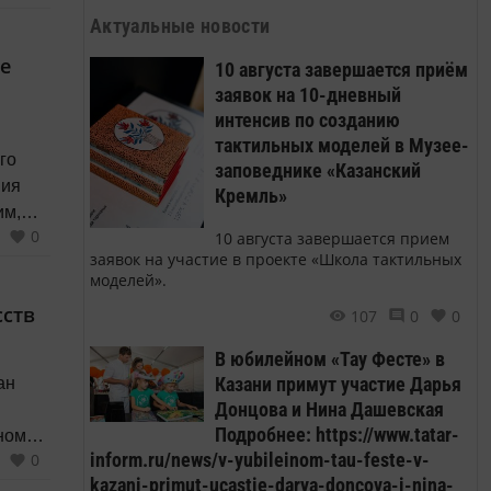
Актуальные новости
е
10 августа завершается приём
заявок на 10-дневный
интенсив по созданию
тактильных моделей в Музее-
го
заповеднике «Казанский
ния
Кремль»
0
10 августа завершается прием
учших
заявок на участие в проекте «Школа тактильных
блей
моделей».
на
сств
107
0
0
кого
...
В юбилейном «Тау Фесте» в
Казани примут участие Дарья
ан
Донцова и Нина Дашевская
Подробнее: https://www.tatar-
ном
inform.ru/news/v-yubileinom-tau-feste-v-
0
kazani-primut-ucastie-darya-doncova-i-nina-
честву