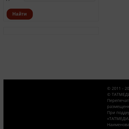
Найти
© 2011 - 2
© ТАТМЕДИ
Перепечат
размещенн
При подде
«ТАТМЕДИ
Наименова