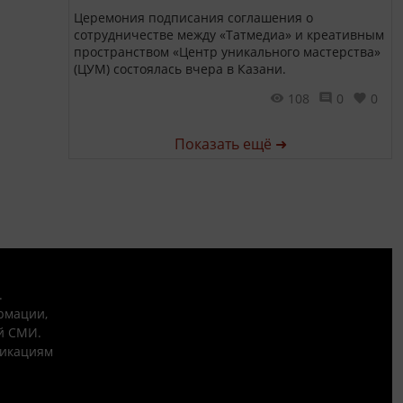
Церемония подписания соглашения о
сотрудничестве между «Татмедиа» и креативным
пространством «Центр уникального мастерства»
(ЦУМ) состоялась вчера в Казани.
108
0
0
Показать ещё ➜
.
рмации,
й СМИ.
никациям