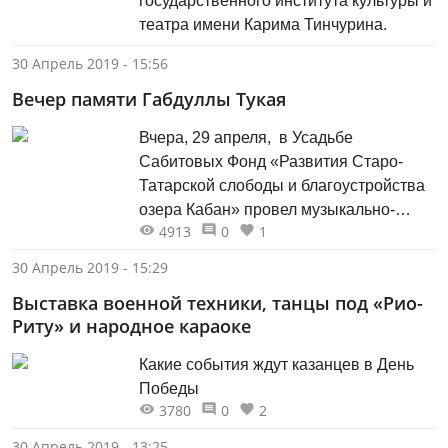
государственного института культуры и
театра имени Карима Тинчурина.
30 Апрель 2019 - 15:56
Вечер памяти Габдуллы Тукая
Вчера, 29 апреля, в Усадьбе
Сабитовых Фонд «Развития Старо-
Татарской слободы и благоустройства
озера Кабан» провел музыкально-
4913
0
1
поэтический вечер, посвященный Дню
рождения великого татарского поэта
30 Апрель 2019 - 15:29
Габдуллы Тукая. Ещё в 1908-1910
Выставка военной техники, танцы под «Рио-
годах в доме Сабитовых находился
Риту» и народное караоке
«Восточный клуб» - неформальное
объединение национальной
Какие события ждут казанцев в День
интеллигенции, целью которого
Победы
являлось развитие татарской
3780
0
2
литературы и искусства.
30 Апрель 2019 - 13:25