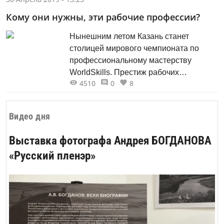
Кому они нужны, эти рабочие профессии?
Нынешним летом Казань станет
столицей мирового чемпионата по
профессиональному мастерству
WorldSkills. Престиж рабочих
4510
0
8
профессий снова растёт. Героиня этой
публикации Флюра Габбасовна
Хайруллина знает всё о
Видео дня
производственном обучении
молодёжи.
Выставка фотографа Андрея БОГДАНОВА
«Русский пленэр»