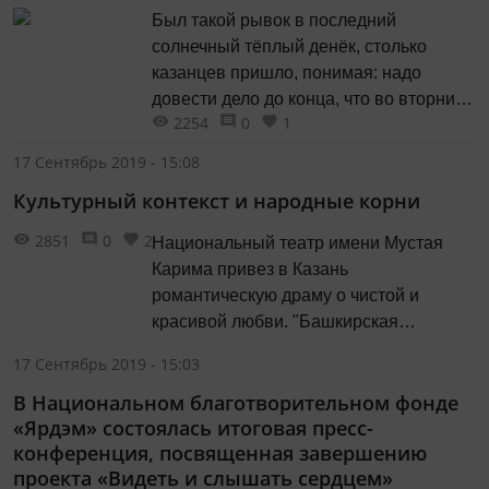
Был такой рывок в последний
солнечный тёплый денёк, столько
казанцев пришло, понимая: надо
довести дело до конца, что во вторник
2254
0
1
после не давшего поработать
дождливого понедельника осталось
17 Сентябрь 2019 - 15:08
только наводить уже марафет. "Дом
Культурный контекст и народные корни
профессора Богородского" на Волкова,
42, объект культурного наследия, в
2851
0
2
Национальный театр имени Мустая
целом уже обновлён.
Карима привез в Казань
романтическую драму о чистой и
красивой любви. "Башкирская
свадьба" – спектакль - рассказ о
17 Сентябрь 2019 - 15:03
национальных традициях приурочен к
В Национальном благотворительном фонде
празднованию 100-летия
«Ярдэм» состоялась итоговая пресс-
Башкортостана.
конференция, посвященная завершению
проекта «Видеть и слышать сердцем»