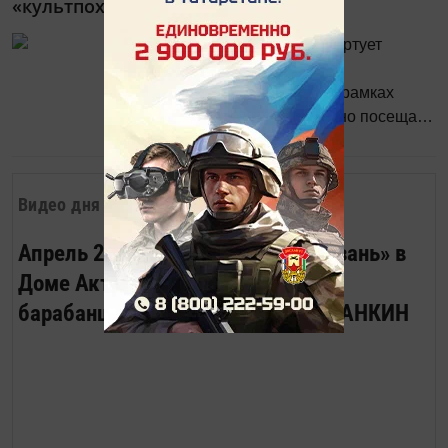
«культпоходов»
В Татарстане в октябре стартует
программа для школьников
«Культурный норматив», в рамках
которой они могут бесплатно посещать
2012
0
1
музеи. Ребята будут записывать свои
впечатления в специальном дневнике
и в конце учебного года сдадут
Видео дня
культурный норматив в игровой
форме.
Апрель 2023. Вечер журнала «Казань» в
Доме Актёра. Песню «Весёлый
барабанщик» исполняет Роман ЛАНКИН