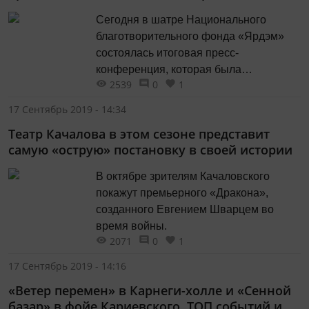
Сегодня в шатре Национального
благотворительного фонда «Ярдэм»
состоялась итоговая пресс-
конференция, которая была
2539
0
1
посвящена завершению проекта
«Видеть и слышать сердцем». В
17 Сентябрь 2019 - 14:34
мероприятии приняли участие
Театр Качалова в этом сезоне представит
участники курсов – незрячие и
самую «острую» постановку в своей истории
слабовидящие реабилитанты,
партнеры проекта, сотрудники фонда и
В октябре зрителям Качаловского
представители средств массовой
покажут премьерного «Дракона»,
информации.
созданного Евгением Шварцем во
время войны.
2071
0
1
17 Сентябрь 2019 - 14:16
«Ветер перемен» в Карнеги-холле и «Сенной
базар» в фойе Кариевского. ТОП событий и