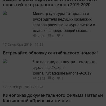
новостей театрального сезона 2019-2020
Министр культуры Татарстана и
руководители ведущих казанских
театров рассказали журналистам о
планах на предстоящий сезон.
2380
0
3
Общение с прессой проходило в
форме традиционного брифинга в
17 Сентябрь 2019 - 11:39
Кабинете министров республики.
Встречайте обложку сентябрьского номера!
Редакция «Казани» составила
собственный рейтинг событий и
Что вас ожидает внутри – смотрите
новостей мира театральных
здесь: http://kazan-
подмостков нашего города и не
journal.ru/categories/anons-9-2019
только.
2142
0
1
17 Сентябрь 2019 - 10:24
Кинопоказ документального фильма Натальи
Касьяновой «Признаки жизни»