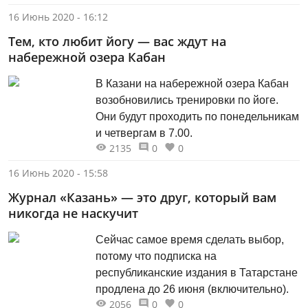
дезинфицирующие коврики,
16 Июнь 2020 - 16:12
антисептические средства, нанесена
Тем, кто любит йогу — вас ждут на
разметка на расстоянии 1,5 метра для
набережной озера Кабан
соблюдения дистанции, а кабины для
тайного голосования будут без
В Казани на набережной озера Кабан
передней шторки», — об этом на
возобновились тренировки по йоге.
брифинге в Кабмине РТ заявил
Они будут проходить по понедельникам
руководитель ЦИК РТ Андрей
и четвергам в 7.00.
Кондратьев.
2135
0
0
16 Июнь 2020 - 15:58
Журнал «Казань» — это друг, который вам
никогда не наскучит
Сейчас самое время сделать выбор,
потому что подписка на
республиканские издания в Татарстане
продлена до 26 июня (включительно).
2056
0
0