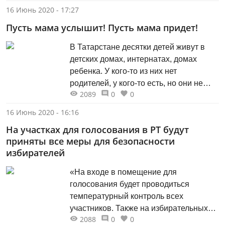
встрече с участниками проекта
16 Июнь 2020 - 17:27
«Истории Татарстана».
Пусть мама услышит! Пусть мама придет!
В Татарстане десятки детей живут в
детских домах, интернатах, домах
ребенка. У кого-то из них нет
родителей, у кого-то есть, но они не
2089
0
0
заботятся о своих детях. Детки всех
возрастов остались одни, без
16 Июнь 2020 - 16:16
поддержки, без защиты и без любви.
На участках для голосования в РТ будут
Так не должно быть!
приняты все меры для безопасности
избирателей
«На входе в помещение для
голосования будет проводиться
температурный контроль всех
участников. Также на избирательных
2088
0
0
участках будут размещены