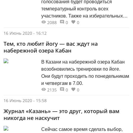
голосования будет проводиться
температурный контроль всех
участников. Также на избирательных
2088
0
0
участках будут размещены
дезинфицирующие коврики,
16 Июнь 2020 - 16:12
антисептические средства, нанесена
Тем, кто любит йогу — вас ждут на
разметка на расстоянии 1,5 метра для
набережной озера Кабан
соблюдения дистанции, а кабины для
тайного голосования будут без
В Казани на набережной озера Кабан
передней шторки», — об этом на
возобновились тренировки по йоге.
брифинге в Кабмине РТ заявил
Они будут проходить по понедельникам
руководитель ЦИК РТ Андрей
и четвергам в 7.00.
Кондратьев.
2135
0
0
16 Июнь 2020 - 15:58
Журнал «Казань» — это друг, который вам
никогда не наскучит
Сейчас самое время сделать выбор,