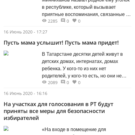
в республике, который вызывает
приятные воспоминания, связанные с
2285
0
0
детством. Об этом он рассказал на
встрече с участниками проекта
16 Июнь 2020 - 17:27
«Истории Татарстана».
Пусть мама услышит! Пусть мама придет!
В Татарстане десятки детей живут в
детских домах, интернатах, домах
ребенка. У кого-то из них нет
родителей, у кого-то есть, но они не
2089
0
0
заботятся о своих детях. Детки всех
возрастов остались одни, без
16 Июнь 2020 - 16:16
поддержки, без защиты и без любви.
На участках для голосования в РТ будут
Так не должно быть!
приняты все меры для безопасности
избирателей
«На входе в помещение для