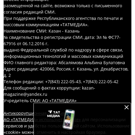
размещенной на сайте, возможна только с письменного
согласия редакций СМИ.
При поддержке Республиканского агентства по печати и
массовым коммуникациям «ТАТМЕДИА».
Наименование СМИ: Казан - Казань
№ свидетельства о регистрации СМИ, дата: Эл № ФС77-
67916 от 06.12.2016 г.
выдано Федеральной службой по надзору в сфере связи,
информационных технологий и массовых коммуникаций
ФИО главного редактора: Абсалямова Альбина Булатовна
Адрес редакции: 420066, Россия, г. Казань, ул. Декабристов,
д. 2
Телефон редакции: +7(843) 222-05-43, +7(843) 222-05-42
Для сообщений о фактах коррупции: kazan-
magazine@yandex.ru
Учредитель СМИ: АО «ТАТМЕДИА»
Антикоррупционная политика
АО «ТАТМЕДИА» использует «cookie»
для персонализации
сервисов и удобства пользователей сайтом. Использование
«cookie» можно отменить в настройках браузера.