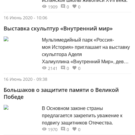
испанской школы живописи XVII века.
1909
0
0
16 Июнь 2020 - 10:06
Выставка скульптур «Внутренний мир»
Мультимедийный парк «Россия-
моя История» приглашает на выставку
скульптора Аделя
Халиуллина «Внутренний Мир», девиз
2141
0
0
которой: «Здесь каждый увидит самого
себя».
16 Июнь 2020 - 09:38
Большаков о защитите памяти о Великой
Победе
В Основном законе страны
предлагается закрепить уважение к
подвигу защитников Отечества.
1970
0
0