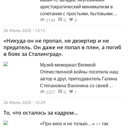
аристократический минимализм в
сочетании с простыми, бытовыми
2134
0
0
вещами. Его фильмы как бы с двойным
дном, в хорошем смысле слова. Есть
26 Июнь 2020 - 13:15
внешняя сторона, понятная всем, и
«Никуда он не пропал, не дезертир и не
некий тайный, глубинный смысл,
предатель. Он даже не попал в плен, а погиб
который постигается не сразу».
в боях за Сталинград».
Музей-мемориал Великой
Отечественной войны посетила наш
автор и друг, преподаватель Галина
Степановна Вахонина со своей
2257
0
1
дочерью и внуком. Она принесла в
подарок музею журнал «Казань» № 5
26 Июнь 2020 - 12:29
за 2020 г. со своей статьей о том, что
То, что осталось за кадром…
научный сотрудник М.В. Черепанов
передал ей сведения о дате и месте
«Про кино и не только…» — так
гибели ее отца – Степана Игнатьевича