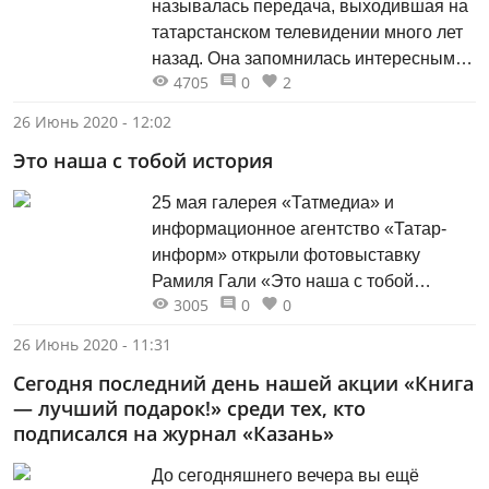
называлась передача, выходившая на
Вахонина.
татарстанском телевидении много лет
назад. Она запомнилась интересными
4705
0
2
сюжетами, рассказывавшими
о кинофильмах и киножурналах,
26 Июнь 2020 - 12:02
сделанных на Казанской студии
Это наша с тобой история
кинохроники, о таинственном
«закулисье» кинопроцесса, о ярких
25 мая галерея «Татмедиа» и
режиссёрах и операторах, чьи имена
информационное агентство «Татар-
красной нитью вписаны в историю
информ» открыли фотовыставку
киноискусства республики и страны.
Рамиля Гали «Это наша с тобой
3005
0
0
история…», посвящённую 100-летию
образования ТАССР.
26 Июнь 2020 - 11:31
Сегодня последний день нашей акции «Книга
— лучший подарок!» среди тех, кто
подписался на журнал «Казань»
До сегодняшнего вечера вы ещё