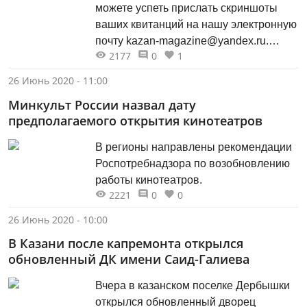
можете успеть прислать скриншоты
ваших квитанций на нашу электронную
почту kazan-magazine@yandex.ru.
2177
0
1
Призы: трёхтомник избранных
произведений Рустема Кутуя (1 приз),
26 Июнь 2020 - 11:00
книга Юрия Благова о Качаловском
Минкульт России назвал дату
театре (2), книга Сергея
предполагаемого открытия кинотеатров
Гольцмана «Шаляпин в Казани» (3).
В регионы направлены рекомендации
Роспотребнадзора по возобновлению
работы кинотеатров.
2221
0
0
26 Июнь 2020 - 10:00
В Казани после капремонта открылся
обновленный ДК имени Саид-Галиева
Вчера в казанском поселке Дербышки
открылся обновленный дворец