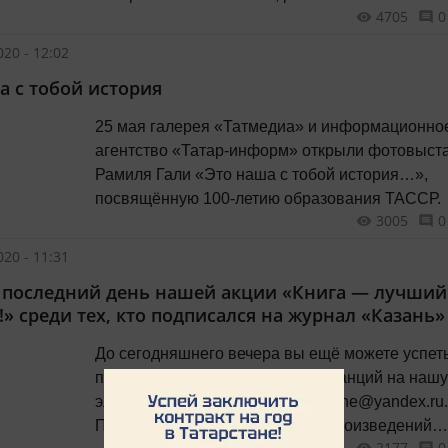
4705
0
о кинофильмах и киножурналах, сделанных
на Казанской студии кинохроники, о таинствен
20 - 12:02
«закулисье» кинопроцесса, о ярких режиссёрах
а с тобой история
операторах, чьи имена красной нитью вписаны
историю киноискусства республики и страны.
25 мая галерея «Татмедиа» и информационно
агентство «Татар-информ» открыли фотовыст
Рамиля Гали «Это наша с тобой история…»,
посвящённую 100-летию образования ТАССР.
3005
0
20 - 11:31
 последний день нашей акции «Книга — лучший
!» среди тех, кто подписался на журнал «Казань»
До сегодняшнего вечера вы ещё можете успет
прислать скриншоты ваших квитанций на нашу
электронную почту kazan-magazine@yandex.ru.
Призы: трёхтомник избранных произведений
2177
0