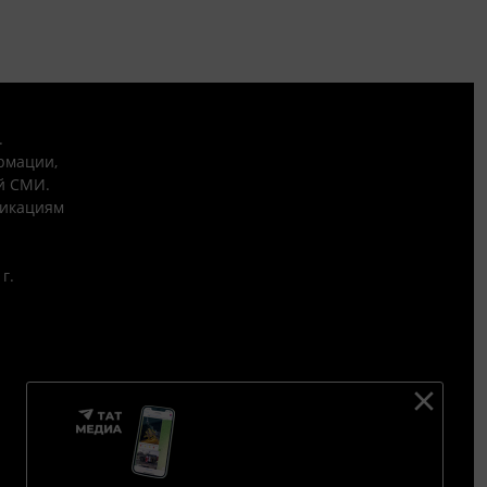
.
рмации,
й СМИ.
никациям
г.