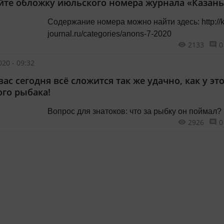
йте обложку июльского номера журнала «Казань
Содержание номера можно найти здесь: http://kazan-
journal.ru/categories/anons-7-2020
2133
0
20 - 09:32
вас сегодня всё сложится так же удачно, как у эт
ого рыбака!
Вопрос для знатоков: что за рыбку он поймал?
2926
0