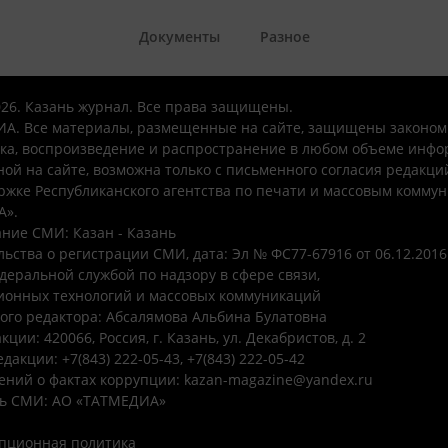
Документы
Разное
026. Казань журнал. Все права защищены.
А. Все материалы, размещенные на сайте, защищены законом
ка, воспроизведение и распространение в любом объеме инфо
ой на сайте, возможна только с письменного согласия редакци
ржке Республиканского агентства по печати и массовым комму
А».
ние СМИ: Казан - Казань
ьства о регистрации СМИ, дата: Эл № ФС77-67916 от 06.12.2016 
деральной службой по надзору в сфере связи,
онных технологий и массовых коммуникаций
ого редактора: Абсалямова Альбина Булатовна
ции: 420066, Россия, г. Казань, ул. Декабристов, д. 2
дакции: +7(843) 222-05-43, +7(843) 222-05-42
ений о фактах коррупции: kazan-magazine@yandex.ru
ь СМИ: АО «ТАТМЕДИА»
пционная политика