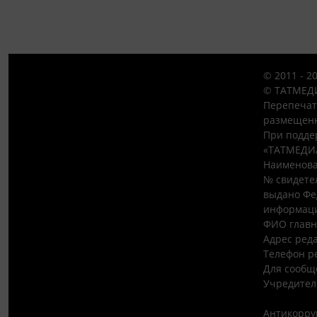
© 2011 - 2
© ТАТМЕДИ
Перепечат
размещенн
При подде
«ТАТМЕДИ
Наименова
№ свидетел
выдано Фе
информаци
ФИО главн
Адрес редак
Телефон ре
Для сообщ
Учредител
Антикорру