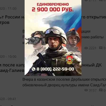
Рустема Кутуя (1 приз), книга Юрия Благова
о Качаловском театре (2), книга Сергея
20 - 11:00
Гольцмана «Шаляпин в Казани» (3).
т России назвал дату предполагаемого открыти
тров
В регионы направлены рекомендации
Роспотребнадзора по возобновлению работы
кинотеатров.
2221
0
20 - 10:00
и после капремонта открылся обновленный ДК
аид-Галиева
Вчера в казанском поселке Дербышки открылс
обновленный дворец культуры имени Саид-Га
3157
0
20 - 09:41