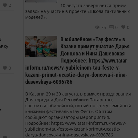
2
10 августа завершается прием
заявок на участие в проекте «Школа тактильных
ном
моделей».
 и
75
0
0
 в
В юбилейном «Тау Фесте» в
е
Казани примут участие Дарья
авку
Донцова и Нина Дашевская
Подробнее: https://www.tatar-
inform.ru/news/v-yubileinom-tau-feste-v-
0
kazani-primut-ucastie-darya-doncova-i-nina-
dasevskaya-6036786
В Казани 29 и 30 августа, в рамках празднования
Дня города и Дня Республики Татарстан,
состоится юбилейный, пятый по счету семейный
ь
книжный фестиваль «Тау Фест». Об этом
сообщают организаторы мероприятия.
Подробнее: https://www.tatar-inform.ru/news/v-
yubileinom-tau-feste-v-kazani-primut-ucastie-
darya-doncova-i-nina-dasevskaya-6036786
1