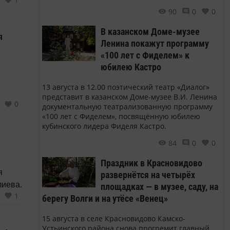
90
0
0
В казанском Доме-музее
я
Ленина покажут программу
«100 лет с Фиделем» к
юбилею Кастро
13 августа в 12.00 поэтический театр «Диалог»
представит в казанском Доме-музее В.И. Ленина
0
документальную театрализованную программу
«100 лет с Фиделем», посвящённую юбилею
кубинского лидера Фиделя Кастро.
84
0
0
Праздник в Красновидово
я
развернётся на четырёх
лиева.
площадках — в музее, саду, на
1
берегу Волги и на утёсе «Венец»
15 августа в селе Красновидово Камско-
Устьинского района снова прогремит главный