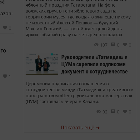
»!
яблочный праздник Татарстана! На фоне
волжских круч, в тени яблоневого сада на
территории музея, где когда-то жил еще никому
не известный Алексей Пешков — будущий
0
Максим Горький, — гостей ждёт целый день
ярких событий сразу на четырёх площадках.
107
0
0
ого
Руководители «Татмедиа» и
ЦУМа скрепили подписями
документ о сотрудничестве
1
Церемония подписания соглашения о
сотрудничестве между «Татмедиа» и креативным
пространством «Центр уникального мастерства»
(ЦУМ) состоялась вчера в Казани.
92
0
0
Показать ещё ➜