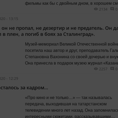
фильмы как бы с двойным дном, в хорошем с
2134
0
слова. Есть внешняя сторона, понятная всем, 
некий тайный, глубинный смысл, который
20 - 13:15
постигается не сразу».
 он не пропал, не дезертир и не предатель. Он д
 в плен, а погиб в боях за Сталинград».
Музей-мемориал Великой Отечественной вой
посетила наш автор и друг, преподаватель Гал
Степановна Вахонина со своей дочерью и вну
Она принесла в подарок музею журнал «Каза
2257
0
5 за 2020 г. со своей статьей о том, что научны
сотрудник М.В. Черепанов передал ей сведени
20 - 12:29
дате и месте гибели ее отца – Степана Игнать
 осталось за кадром…
Вахонина.
«Про кино и не только…» — так называлась
передача, выходившая на татарстанском
телевидении много лет назад. Она запомнилас
интересными сюжетами, рассказывавшими