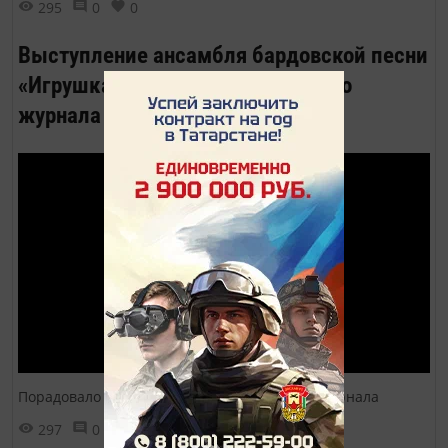
295
0
0
Выступление ансамбля бардовской песни
«Игрушка» на презентации нашего
журнала
Порадовало наших гостей на презентации журнала
297
0
0