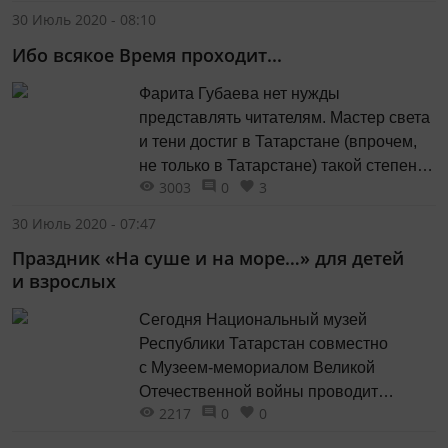
30 Июль 2020 - 08:10
Ибо всякое Время проходит...
Фарита Губаева нет нужды
представлять читателям. Мастер света
и тени достиг в Татарстане (впрочем,
не только в Татарстане) такой степени
3003
0
3
известности, что ему нет даже нужды
писать в своей визитной карточке:
30 Июль 2020 - 07:47
ФАРИТ ГУБАЕВ. ФОТОХУДОЖНИК.
Праздник «На суше и на море…» для детей
Достаточно просто написать: ФАРИТ
и взрослых
ГУБАЕВ. ТОТ САМЫЙ…
Сегодня Национальный музей
Республики Татарстан совместно
с Музеем-мемориалом Великой
Отечественной войны проводит
2217
0
0
акцию «На суше и на море…»,
приуроченную к празднованию дня