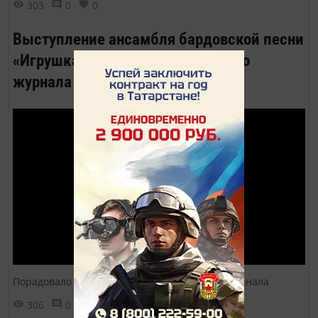
303
0
0
Выступление ансамбля бардовской песни
«Игрушка» на презентации нашего
журнала
Порадовало наших гостей на презентации журнала
306
0
0