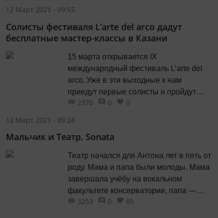
поселяется в памяти навсегда. Кто не
12 Март 2021 - 09:55
помнит его «Раков» или Швондера,
Солисты фестиваля L’arte del arco дадут
хозяйски шествующего в новой для
бесплатные мастер-классы в Казани
него реальности и «хозяйски»
подмечая всё вокруг?
15 марта открывается IX
международный фестиваль L’arte del
arco. Уже в эти выходные к нам
приедут первые солисты и пройдут
2370
0
0
совместные репетиции.
12 Март 2021 - 09:24
Мальчик и Театр. Sonata
Театр начался для Антона лет в пять от
роду. Мама и папа были молоды. Мама
завершала учёбу на вокальном
факультете консерватории, папа —
3253
0
85
в аспирантуре авиационного
института. Кроме занятий, у родителей