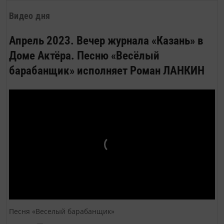
были ещё и вечерние подработки.
Видео дня
У мамы — в музыкальных коллективах
многочисленных тогда заводских
Апрель 2023. Вечер журнала «Казань» в
клубов. У папы (а он в совершенстве
Доме Актёра. Песню «Весёлый
владел искусством игры на
барабанщик» исполняет Роман ЛАНКИН
фортепиано) — в джазовых оркестрах,
на танцах и в кинотеатрах. Перед
сеансами...
Песня «Веселый барабанщик»