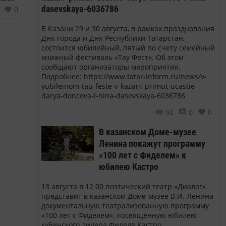
dasevskaya-6036786
0
ии».
В Казани 29 и 30 августа, в рамках празднования
т
Дня города и Дня Республики Татарстан,
ция
состоится юбилейный, пятый по счету семейный
книжный фестиваль «Тау Фест». Об этом
кт от
сообщают организаторы мероприятия.
та,
Подробнее: https://www.tatar-inform.ru/news/v-
yubileinom-tau-feste-v-kazani-primut-ucastie-
darya-doncova-i-nina-dasevskaya-6036786
92
0
0
В казанском Доме-музее
Ленина покажут программу
«100 лет с Фиделем» к
юбилею Кастро
13 августа в 12.00 поэтический театр «Диалог»
представит в казанском Доме-музее В.И. Ленина
документальную театрализованную программу
«100 лет с Фиделем», посвящённую юбилею
кубинского лидера Фиделя Кастро.