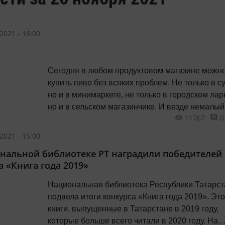
2021 - 16:00
Се­го­дня в любом продуктовом магазине можн
купить пиво без всяких проблем. Не только в су
но и в минимаркете, не только в городском лар
но и в сельском магазинчике. И везде немалый
11767
0
выбор: есть и «Жигулёвское», и «Очаковское»
и «Клинское», и «Балтийское», и «Золотая кор
2021 - 15:00
нальной библиотеке РТ наградили победителей
а «Книга года 2019»
Национальная библиотека Республики Татарст
подвела итоги конкурса «Книга года 2019». Это
книги, выпущенные в Татарстане в 2019 году,
которые больше всего читали в 2020 году. На