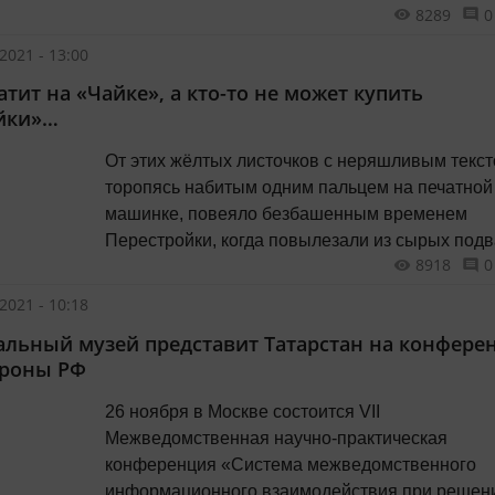
8289
0
конкурс было подано 320 книг.
2021 - 13:00
атит на «Чайке», а кто-то не может купить
йки»…
От этих жёлтых листочков с неряшливым текст
торопясь набитым одним пальцем на печатной
машинке, повеяло безбашенным временем
Перестройки, когда повылезали из сырых под
8918
0
на ясно солнышко неформалы с гитарами и
барабанами, матершинными стишками и
2021 - 10:18
намазюканными картинами (на которых как бу
льный музей представит Татарстан на конфере
разделывали мясо) и заплясали на издыхающ
роны РФ
туше дракона, прикуривая от пасти, как от зажи
26 ноября в Москве состоится VII
Межведомственная научно-практическая
конференция «Система межведомственного
информационного взаимодействия при решен