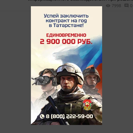
7998
0
задач в области обороны Российской Федерац
На конференции будет работать выставочная
экспозиция, один из разделов которой – «80 ле
начала Великой Отечественной войны. Эвакуа
промышленности СССР». Там представят прое
нашей Республики – «Татарстан: все для фрон
все для Победы».