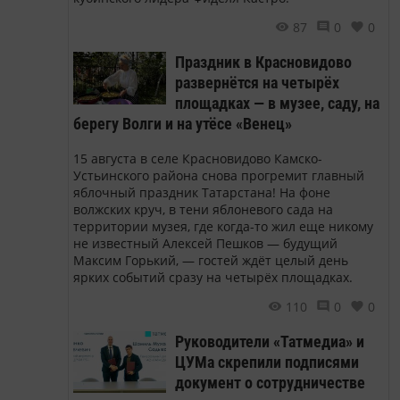
87
0
0
Праздник в Красновидово
развернётся на четырёх
площадках — в музее, саду, на
берегу Волги и на утёсе «Венец»
15 августа в селе Красновидово Камско-
Устьинского района снова прогремит главный
яблочный праздник Татарстана! На фоне
волжских круч, в тени яблоневого сада на
территории музея, где когда-то жил еще никому
не известный Алексей Пешков — будущий
Максим Горький, — гостей ждёт целый день
ярких событий сразу на четырёх площадках.
110
0
0
Руководители «Татмедиа» и
ЦУМа скрепили подписями
документ о сотрудничестве