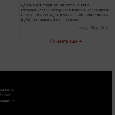
Церемония подписания соглашения о
сотрудничестве между «Татмедиа» и креативным
пространством «Центр уникального мастерства»
(ЦУМ) состоялась вчера в Казани.
93
0
0
Показать ещё ➜
.
рмации,
й СМИ.
никациям