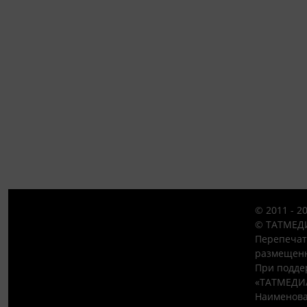
© 2011 - 2
© ТАТМЕДИ
Перепечат
размещенн
При подде
«ТАТМЕДИ
Наименова