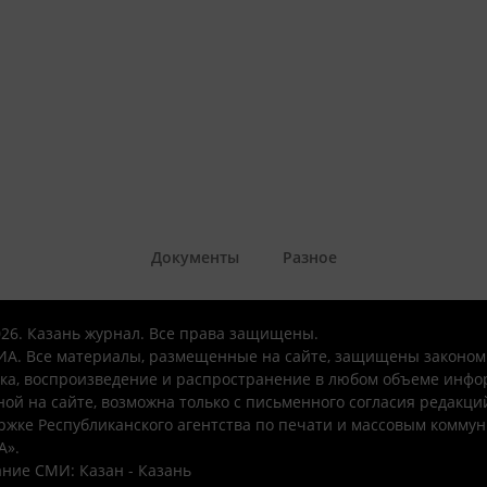
Документы
Разное
026. Казань журнал. Все права защищены.
А. Все материалы, размещенные на сайте, защищены законом
ка, воспроизведение и распространение в любом объеме инфо
ой на сайте, возможна только с письменного согласия редакци
ржке Республиканского агентства по печати и массовым комму
А».
ние СМИ: Казан - Казань