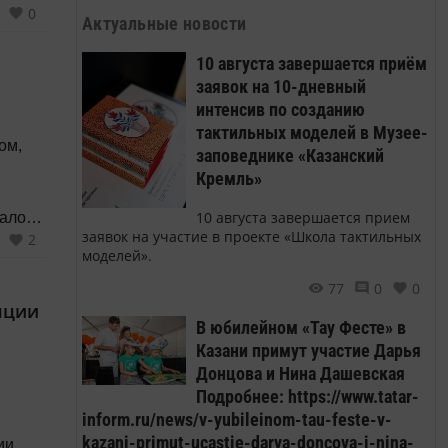
0
Актуальные новости
10 августа завершается приём
заявок на 10-дневный
интенсив по созданию
тактильных моделей в Музее-
ом,
заповеднике «Казанский
Кремль»
10 августа завершается прием
валов
заявок на участие в проекте «Школа тактильных
2
моделей».
77
0
0
дто
нции
ей
В юбилейном «Тау Фесте» в
галки.
Казани примут участие Дарья
Донцова и Нина Дашевская
Подробнее: https://www.tatar-
inform.ru/news/v-yubileinom-tau-feste-v-
kazani-primut-ucastie-darya-doncova-i-nina-
ии