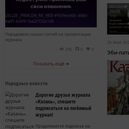
Порадовало наших гостей на презентации
журнала
26 Май 202
296
0
0
Эби-пат
Показать ещё ➜
Народные новости
Дорогие друзья журнала
«Казань», спешите
подписаться на любимый
журнал!
Продолжается подписка на