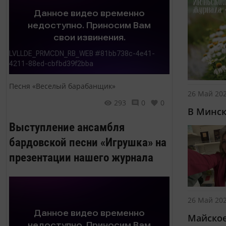
Песня «Веселый барабанщик»
26 Май 202
293
0
0
В Минск
Выступление ансамбля
бардовской песни «Игрушка» на
презентации нашего журнала
26 Май 202
Майское