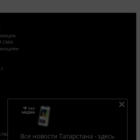
.
рмации,
й СМИ.
никациям
г.
ства
Все новости Татарстана - здесь