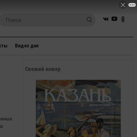
кты
Видео дня
Свежий номер
енных
на