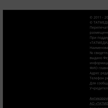
© 2011 - 2
© ТАТМЕДИ
Перепечат
размещенн
При подде
«ТАТМЕДИ
Наименова
№ свидетел
выдано Фе
информаци
ФИО главн
Адрес редак
Телефон ре
Для сообщ
Учредител
Антикорру
АО «ТАТМЕ