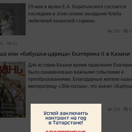
29 мая в музее Е.А. Боратынского состоится
последнее в этом сезоне заседание Клуба
любителей казанской старины.
293
0
6 - 08:22
ша или «бабушка-царица» Екатерина II в Казани
Для истории Казани время правления Екатерин
было ознаменовано важными событиями и
преобразованиями. Благодарные жители назы
императрицу «Эби-патша», что значит «Бабуш
царица». Она вписала светлые страницы в ис
города и населявших его народностей.
239
0