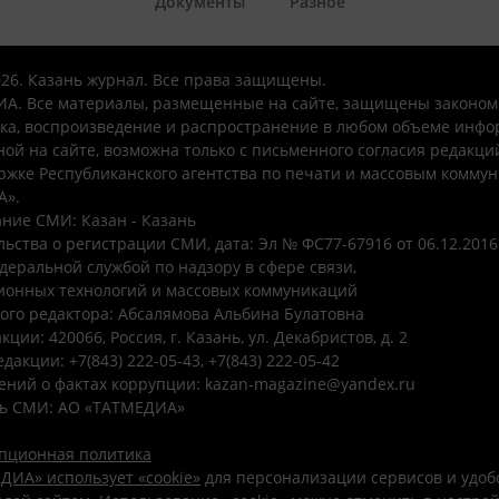
Документы
Разное
026. Казань журнал. Все права защищены.
А. Все материалы, размещенные на сайте, защищены законом
ка, воспроизведение и распространение в любом объеме инфо
ой на сайте, возможна только с письменного согласия редакци
ржке Республиканского агентства по печати и массовым комму
А».
ние СМИ: Казан - Казань
ьства о регистрации СМИ, дата: Эл № ФС77-67916 от 06.12.2016 
деральной службой по надзору в сфере связи,
онных технологий и массовых коммуникаций
ого редактора: Абсалямова Альбина Булатовна
ции: 420066, Россия, г. Казань, ул. Декабристов, д. 2
дакции: +7(843) 222-05-43, +7(843) 222-05-42
ений о фактах коррупции: kazan-magazine@yandex.ru
ь СМИ: АО «ТАТМЕДИА»
пционная политика
ДИА» использует «cookie»
для персонализации сервисов и удоб