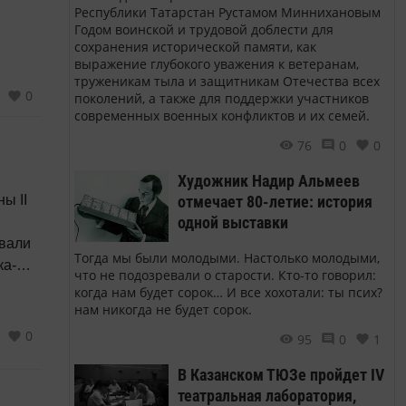
Республики Татарстан Рустамом Миннихановым
Годом воинской и трудовой доблести для
сохранения исторической памяти, как
выражение глубокого уважения к ветеранам,
труженикам тыла и защитникам Отечества всех
0
поколений, а также для поддержки участников
современных военных конфликтов и их семей.
76
0
0
Художник Надир Альмеев
ы II
отмечает 80-летие: история
одной выставки
вали
Тогда мы были молодыми. Настолько молодыми,
ка-
что не подозревали о старости. Кто-то говорил:
торию
когда нам будет сорок… И все хохотали: ты псих?
нам никогда не будет сорок.
0
95
0
1
В Казанском ТЮЗе пройдет IV
театральная лаборатория,