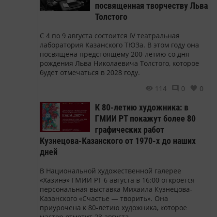
посвященная творчеству Льва
Толстого
С 4 по 9 августа состоится IV театральная
лаборатория Казанского ТЮЗа. В этом году она
посвящена предстоящему 200-летию со дня
рождения Льва Николаевича Толстого, которое
будет отмечаться в 2028 году.
114
0
0
К 80-летию художника: в
ГМИИ РТ покажут более 80
графических работ
Кузнецова-Казанского от 1970-х до наших
дней
В Национальной художественной галерее
«Хазинэ» ГМИИ РТ 6 августа в 16:00 откроется
персональная выставка Михаила Кузнецова-
Казанского «Счастье — творить». Она
приурочена к 80-летию художника, которое
мастер отметит 23 августа.