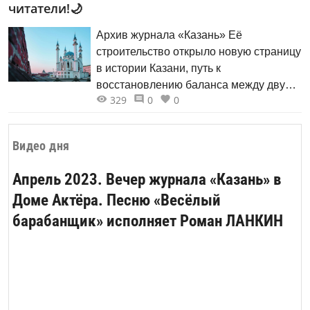
читатели!🌙
встраивать новые храмы в живую
ткань города, в сложившийся
Архив журнала «Казань» Её
многоэтажный архитектурный облик,
строительство открыло новую страницу
не предполагавший ранее наличие
в истории Казани, путь к
религиозных объектов. С одной
восстановлению баланса между двумя
стороны, необходимо было соблюсти
329
0
0
основными конфессиями республики.
традицию и ответить на запросы
верующих, с другой — обновить не
менявшийся 70 лет образ храмов,
Видео дня
учесть тенденции современной
Апрель 2023. Вечер журнала «Казань» в
архитектуры.
Доме Актёра. Песню «Весёлый
барабанщик» исполняет Роман ЛАНКИН