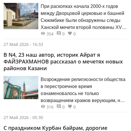
При раскопках начала 2000-х годов
между Дворцовой церковью и башней
Сююмбике были обнаружены следы
Ханской мечети второй половины XV
354
0
0
— первой половины XVI века. Северо-
восточный угол башни и южную часть
27 Май 2026 - 16:33
церкви перекрывали развалины
В N4, 23 наш автор, историк Айрат я
мечети, то есть эти сооружения
ФАЙЗРАХМАНОВ рассказал о мечетях новых
возвели на остатках её фундамента.
районов Казани
Стало понятным, почему этому месту
до сих пор поклоняются
Возрождение религиозности общества
татары‑мусульмане: в их исторической
в перестроечное время
памяти комплекс сооружений здесь до
ознаменовалось не только
сих пор сакрален.
возвращением храмов верующим, но и
316
0
0
строительством новых церквей и
мечетей уже на территории массовой
27 Май 2026 - 05:30
советской застройки. Архитекторам
С праздником Курбан байрам, дорогие
пришлось решать непростую задачу —