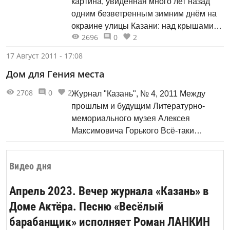
картина, увиденная много лет назад
пепси-кола...
одним безветренным зимним днём на
окраине улицы Казани: над крышами
2696
0
2
домов из печных труб курились
высоченные столбы дыма - словно
17 Август 2011 - 17:08
извергающиеся мини-вулканы. Разных
Дом для Гения места
цветов и оттенков. Синего, чёрно-
смолистого, сизого, белёсого… Ибо
2708
0
2
Журнал "Казань", № 4, 2011 Между
топили-то печи в ту пору кто чем мог:...
прошлым и будущим Литературно-
мемориального музея Алексея
Максимовича Горького Всё-таки
существует он, Гений этот! Тот самый,
что придумывает сценарии судеб и
Видео дня
подобно режиссёру сводит и разводит
фигуры персонажей на авансцене
Апрель 2023. Вечер журнала «Казань» в
истории. И до мурашек пробирает,
Доме Актёра. Песню «Весёлый
насколько близко, почти по касательной
пролегают пути героев во времени...
барабанщик» исполняет Роман ЛАНКИН