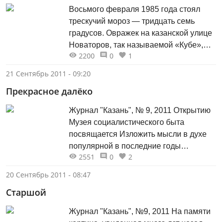
Восьмого февраля 1985 года стоял
трескучий мороз — тридцать семь
градусов. Овражек на казанской улице
Новаторов, так называемой «Кубе»,
2200
0
1
был заполнен народом, но люди
продолжали прибывать.
21 Сентябрь 2011 - 09:20
Прекрасное далёко
Журнал "Казань", № 9, 2011 Открытию
Музея социалистического быта
посвящается Изложить мысли в духе
популярной в последние годы
2551
0
2
ностальгии по СССР меня подмывало
достаточно давно. Сесть и написать о
20 Сентябрь 2011 - 08:47
том времени, когда телевизор вещал в
Старшой
режиме двухпрограммника, по дорогам
ездили не иномарки, а «Москвичи»,
Журнал "Казань", №9, 2011 На памяти
«Запорожцы» и «Жигули», джинсы и