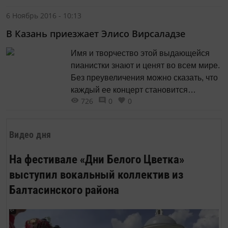
века Александра Родченко. Открытие
6 Ноябрь 2016 - 10:13
выставки 10 ноября в 16.00 в
В Казань приезжает Элисо Вирсаладзе
Национальной художественной
галерее «Хазинэ». В начале прошлого
Имя и творчество этой выдающейся
века творческая элита задавала
пианистки знают и ценят во всем мире.
актуальные тенденции, стремясь идти
Без преувеличения можно сказать, что
в ногу со временем. Среди прочего,...
каждый ее концерт становится
726
0
0
культурным событием, в каждом своем
выступлении она потрясает
необыкновенной силой воздействия,
Видео дня
одухотворенностью, искренностью,
эмоциональной самоотдачей.
На фестивале «Дни Белого Цветка»
Святослав Рихтер называл ее
выступил вокальный коллектив из
«несравненной исполнительницей
Балтасинского района
произведений Шумана». «Это артистка
большого масштаба, может, самая...