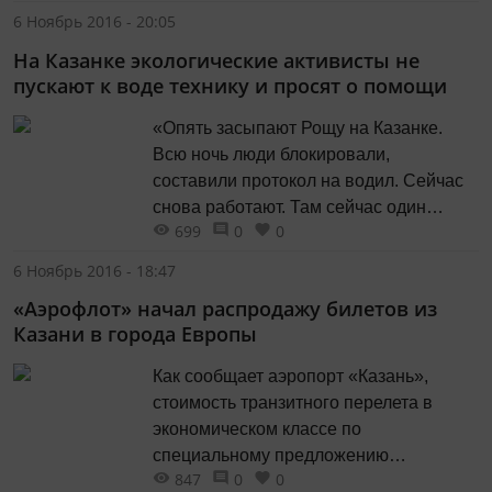
проводился в Казанской ратуше в
6 Ноябрь 2016 - 20:05
десятый раз, его приурочили к 175-
На Казанке экологические активисты не
летию со дня смерти поэта Михаила
пускают к воде технику и просят о помощи
Лермонтова. В бывшем Дворянском
собрании вместе с учениками в
«Опять засыпают Рощу на Казанке.
бальных костюмах были
Всю ночь люди блокировали,
исполнительный директор ассоциации
составили протокол на водил. Сейчас
«Лермонтовское наследие» Елена...
снова работают. Там сейчас один
699
0
0
Искандер Ясавеев. Кто может быстро
подъехать, пожалуйста, подъезжайте.
6 Ноябрь 2016 - 18:47
Кто может позже - тоже приезжайте.
«Аэрофлот» начал распродажу билетов из
Одевайтесь теплее. Можно брать с
Казани в города Европы
собой горячий кофе /чай. Адрес:
Ямашева 122 за салоном Мерседес
Как сообщает аэропорт «Казань»,
Ирбис возле...
стоимость транзитного перелета в
экономическом классе по
специальному предложению
847
0
0
составляет от 13 091 рубля (Казань -