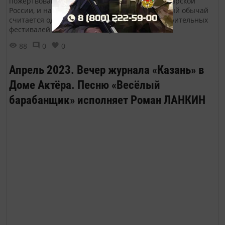
пожертвования зародилась ещё во времена царской
России, и на данный момент этот возрожденный обычай
считается одним из самых красивых благотворительных
фестивалей в Казанской епархии.
88
0
0
Апрель 2023. Вечер журнала «Казань» в
Доме Актёра. Песню «Весёлый
барабанщик» исполняет Роман ЛАНКИН