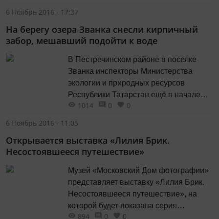
Берлин - Казань) до 19 444 рублей
6 Ноябрь 2016 - 17:37
(Казань - Амстердам - Казань). В Вену
На берегу озера Званка снесли кирпичный
можно будет слетать за 15 293 рубля, в
забор, мешавший подойти к воде
Дюссельдорф за 15 795 рублей, в
Париж за...
В Пестречинском районе в поселке
Званка инспекторы Министерства
экологии и природных ресурсов
Республики Татарстан ещё в начале
1014
0
0
2016 года обнаружили незаконную
постройку - кирпичный забор на берегу
6 Ноябрь 2016 - 11:05
озера Безымянное (народное
Открывается выставка «Лилия Брик.
название - озеро Званка), которая
Несостоявшееся путешествие»
ограничивала общий доступ к воде.
Собственник участка, к которому
Музей «Московский Дом фотографии»
примыкает незаконная постройка,
представляет выставку «Лилия Брик.
приобрел дом в...
Несостоявшееся путешествие», на
которой будет показана серия
894
0
0
фотографий великого фотографа ХХ