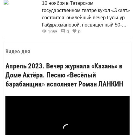
10 ноября в Татарском
Морозов, Алексей Чупин, Рафик
государственном театре кукол «Экият»
Якубов, Сергей Зиновьев и другие.
состоится юбилейный вечер Гульнур
Возглавил команду хозяев...
Габдрахмановой, посвященный 50-
1055
0
0
летию со дня рождения и 30-летию
творческой деятельности заслуженной
артистки Республики Татарстан,
Видео дня
лауреата премии имени Дамира
Сиразиева. . Вечер будет включать в
Апрель 2023. Вечер журнала «Казань» в
себя отрывки из спектаклей,
Доме Актёра. Песню «Весёлый
танцевальные, музыкальные номера,
барабанщик» исполняет Роман ЛАНКИН
видеоряд, посвященный юбиляру. За
годы работы актриса...