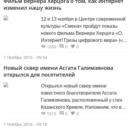
Фильм Вернера Херцога о том, как интернет
больницы выступят вместе на сцене
изменил нашу жизнь
концертного зала. Зрителям
представят танцевальный номер,
12 и 13 ноября в Центре современной
символизирующий дружбу и взаимную
культуры «Смена» пройдут показы
поддержку - танец исполнят дети,
нового фильма Вернера Херцога «О,
проходящие...
Интернет! Грезы цифрового мира» («Lo
1050
0
0
and Behold: Reveries of the Connected
World»). Это первая лента Херцога в
7 Ноябрь 2016 - 09:34
российском прокате за последние
Новый сквер имени Асгата Галимзянова
шесть лет. В своей новой
открылся для посетителей
документальной картине, впервые
показанной на фестивале «Санденс»,
Открылся новый сквер имени
Вернер...
известного благотворителя Асгата
Галимзянова, расположенный у стен
Казанского Кремля, Напомним, что в
1015
0
0
2008 году на площади Тысячелетия по
инициативе и финансовой поддержке
7 Ноябрь 2016 - 09:18
Первого Президента Татарстана