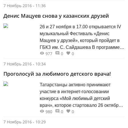
уроженца Казани заслуженного
7 Ноябрь 2016 - 11:36
тренера России Геннадия Сергеевича
Денис Мацуев снова у казанских друзей
Тарасова. В турнире, который
проводится с 1970 года, участвуют сто
26 и 27 ноября в 17.00 открывается IV
пятьдесят спортсменов в возрасте от
музыкальный Фестиваль «Денис
двенадцати до двадцати пяти...
Мацуев у друзей», который пройдет в
ГБКЗ им. С. Сайдашева В программе
977
0
0
концерта 26 ноября: М. Мусоргский
«Иванова ночь на Лысой горе»,
7 Ноябрь 2016 - 10:34
фантазия для симфонического
Проголосуй за любимого детского врача!
оркестра (авторская редакция) Л.
Бетховен Концерт №3 для фортепиано
Татарстанцы активно принимают
с оркестром до минор, op.37...
участие в интернет-голосовании
конкурса «Мой любимый детский
врач», которое стартовало 26 октября.
980
0
0
Голос за любимого врача может отдать
любой желающий,
7 Ноябрь 2016 - 10:29
зарегистрировавшись на сайте