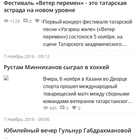
Фестиваль «Ветер перемен» - это татарская
Минтимера Шаймиева был установлен
эстрада на новом уровне
памятник Благотворителю,
центральной фигурой которого стал
1129
0
0
Первый концерт фестиваля татарской
известный татарстанский филантроп
песни «Узгэреш жиле» («Ветер
Асгат Галимзянов (02.03.1936 -
перемен») состоялся 5 ноября, на
03.01.2016). Автор проекта -...
сцене Татарского академического
государственного театра оперы и
7 Ноябрь 2016 - 09:12
балета им.М.Джалиля. Концерт прошел
Рустам Минниханов сыграл в хоккей
с аншлагом. Увидеть самое ожидаемое
шоу в татарском мире в зале театра
Вчера, 6 ноября в Казани во Дворце
оперы и балета собралась вся
спорта прошел международный
политическая и творческая элита
товарищеский матч между сборными
Татарстана. Почетными зрителями
командами ветеранов татарстанского и
беспрецедентного шоу...
945
0
0
чешского хоккея. В состав сборной
республики вошли Президент
7 Ноябрь 2016 - 09:06
Татарстана Рустам Минниханов, мэр
Юбилейный вечер Гульнур Габдрахмановой
Казани Ильсур Метшин, легендарные
хоккеисты «Ак Барса» Алексей