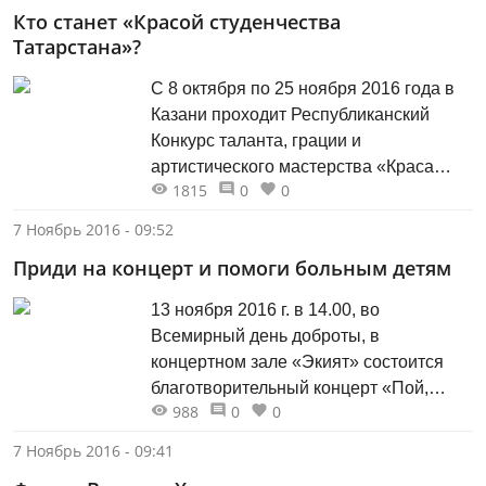
Кто станет «Красой студенчества
стран СНГ и дальнего зарубежья. Для
Татарстана»?
участников и гостей фестиваля
организаторы провели более 230
С 8 октября по 25 ноября 2016 года в
мероприятий. Как отметил
Казани проходит Республиканский
председатель оргкомитета...
Конкурс таланта, грации и
артистического мастерства «Краса
1815
0
0
студенчества Татарстана». Главная
идея конкурса - продемонстрировать,
7 Ноябрь 2016 - 09:52
что красота - не только внешняя
Приди на концерт и помоги больным детям
привлекательность, но и безусловный
набор внутренних качеств. Первая
13 ноября 2016 г. в 14.00, во
«Краса студенчества Татарстана»
Всемирный день доброты, в
была выбрана в 2015 году. Из 20...
концертном зале «Экият» состоится
благотворительный концерт «Пой,
988
0
0
танцуй, твори добро». Звезды
татарской эстрады и пациенты Детской
7 Ноябрь 2016 - 09:41
республиканской клинической