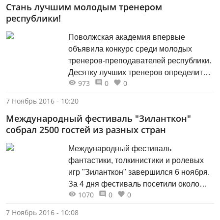
Стань лучшим молодым тренером
bestpediatr.ru. В этом году в конкурсе
республики!
принимает участие рекордное
количество участников - более 2 тысяч
Поволжская академия впервые
специалистов из 70 учреждений
объявила конкурс среди молодых
Татарстана. В Набережных Челнах
тренеров-преподавателей республики.
конкурс...
Десятку лучших тренеров определит
973
0
0
компетентное жюри в рамках заочного
тура. В зачет участникам конкурса
7 Ноябрь 2016 - 10:20
пойдет учебно-методическая, научная
Международный фестиваль "Зиланткон"
деятельность, повышение
собрал 2500 гостей из разных стран
квалификации и результаты работы с
обучающимися (выполнение
Международный фестиваль
разрядных требований и итоги
фантастики, толкинистики и ролевых
выступлений воспитанников на
игр "Зиланткон" завершился 6 ноября.
соревнованиях). В очном этапе
За 4 дня фестиваль посетили около
конкурса, который состоится 8...
1070
0
0
2500 жителей и гостей столицы
Татарстана, которые приехали в
7 Ноябрь 2016 - 10:08
Казань из разных регионов России,