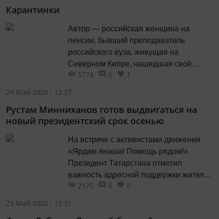
Карантинки
Автор — российская женщина на
пенсии, бывший преподаватель
российского вуза, живущая на
Северном Кипре, нашедшая своё
5774
0
1
личное счастье с английским
пенсионером, бывшим врачом.
29 Май 2020 - 12:37
Рустам Минниханов готов выдвигаться на
новый президентский срок осенью
На встрече с активистами движения
«Ярдәм янәшә! Помощь рядом!»
Президент Татарстана отметил
важность адресной поддержки жителей
2175
0
0
республики.
29 Май 2020 - 12:31