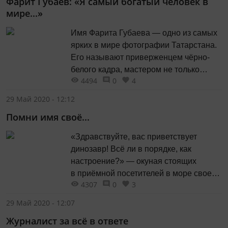
Фарит Губаев: «Я самый богатый человек в
мире...»
Имя Фарита Губаева — одно из самых
ярких в мире фотографии Татарстана.
Его называют приверженцем чёрно-
белого кадра, мастером не только
4494
0
4
портретного жанра, но и событийного,
повседневного фоторепортажа.
29 Май 2020 - 12:12
Помни имя своё...
«Здравствуйте, вас приветствует
динозавр! Всё ли в порядке, как
настроение?» — окуная стоящих
в приёмной посетителей в море своего
4307
0
3
обаяния и заполняя пространство
какой-то магической силой, явилась
29 Май 2020 - 12:07
предо мной эта решительная, красивая
Журналист за всё в ответе
дама.