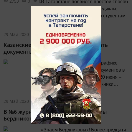
2753
0
0
В Татарстане появился простой способ
помочь пожилым людям, медикам,
самозанятым, иногородним студентам
и всем нуждающимся!
29 Май 2020 - 09:50
Казанские абитуриенты смогут подать
документы в вузы до сдачи ЕГЭ
Несмотря на изменения в графике
проведения ЕГЭ, прием документов в
вузы в этом году начнется 20 июня –
сразу после того, как выпускники
2067
0
0
получат аттестаты об образовании и до
начала сдачи единого
29 Май 2020 - 09:20
государственного экзамена.
В №6 журнала «Казань» - «Пилигримы
Бердниковы»
«Знаем Бердниковых! Более тридцати