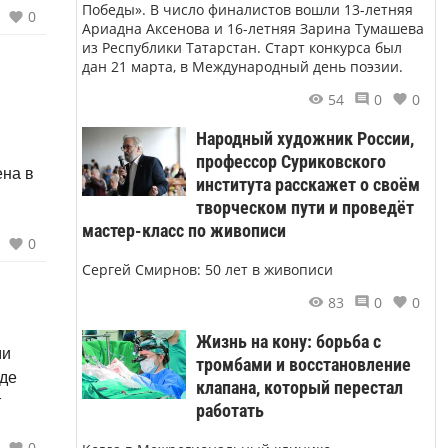
Победы». В число финалистов вошли 13-летняя
0
Ариадна Аксенова и 16-летняя Зарина Тумашева
из Республики Татарстан. Старт конкурса был
дан 21 марта, в Международный день поэзии.
54
0
0
Народный художник России,
профессор Суриковского
ена в
института расскажет о своём
творческом пути и проведёт
мастер-класс по живописи
0
Сергей Смирнов: 50 лет в живописи
83
0
0
Жизнь на кону: борьба с
ми
тромбами и восстановление
где
клапана, который перестал
т
работать
0