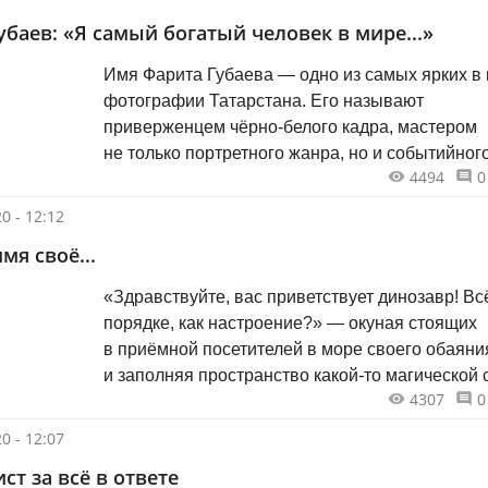
убаев: «Я самый богатый человек в мире...»
Имя Фарита Губаева — одно из самых ярких в
фотографии Татарстана. Его называют
приверженцем чёрно-белого кадра, мастером
не только портретного жанра, но и событийного
4494
0
повседневного фоторепортажа.
0 - 12:12
мя своё...
«Здравствуйте, вас приветствует динозавр! Вс
порядке, как настроение?» — окуная стоящих
в приёмной посетителей в море своего обаяни
и заполняя пространство какой-то магической 
4307
0
явилась предо мной эта решительная, красива
дама.
0 - 12:07
ст за всё в ответе