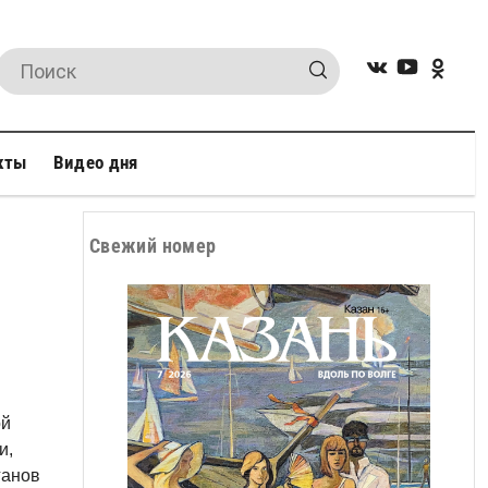
кты
Видео дня
Свежий номер
ой
и,
ганов