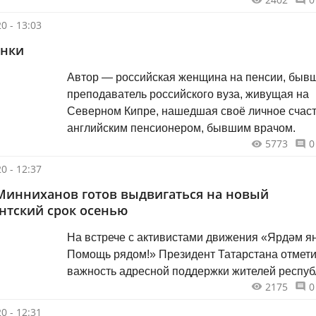
0 - 13:03
инки
Автор — российская женщина на пенсии, быв
преподаватель российского вуза, живущая на
Северном Кипре, нашедшая своё личное счаст
английским пенсионером, бывшим врачом.
5773
0
0 - 12:37
Минниханов готов выдвигаться на новый
нтский срок осенью
На встрече с активистами движения «Ярдәм я
Помощь рядом!» Президент Татарстана отмет
важность адресной поддержки жителей респуб
2175
0
0 - 12:31