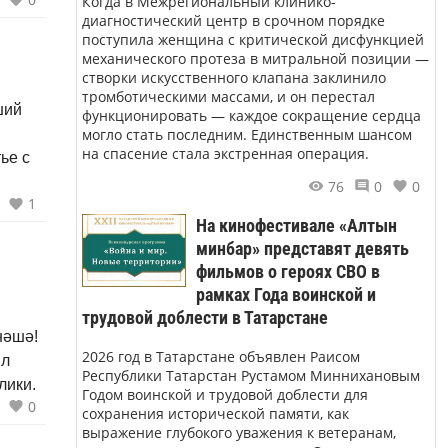
Когда в Межрегиональный клинико-
диагностический центр в срочном порядке
поступила женщина с критической дисфункцией
механического протеза в митральной позиции —
створки искусственного клапана заклинило
тромботическими массами, и он перестал
ший
функционировать — каждое сокращение сердца
могло стать последним. Единственным шансом
на спасение стала экстренная операция.
ье с
76
0
0
1
На кинофестивале «Алтын
минбар» представят девять
фильмов о героях СВО в
рамках Года воинской и
трудовой доблести в Татарстане
нәшә!
2026 год в Татарстане объявлен Раисом
ил
Республики Татарстан Рустамом Миннихановым
лики.
Годом воинской и трудовой доблести для
0
сохранения исторической памяти, как
выражение глубокого уважения к ветеранам,