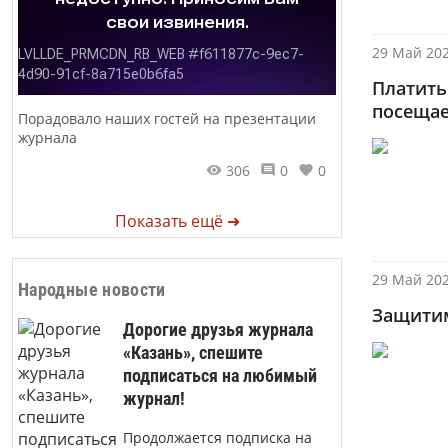
29 Май 202
Платить
посеща
Порадовало наших гостей на презентации
журнала
306
0
0
Показать ещё ➜
29 Май 202
Народные новости
Защитим
Дорогие друзья журнала
«Казань», спешите
подписаться на любимый
журнал!
Продолжается подписка на