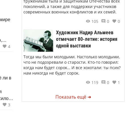
труженикам тыла и защитникам Отечества всех
поколений, а также для поддержки участников
современных военных конфликтов и их семей.
 мире
105
0
0
Художник Надир Альмеев
отмечает 80-летие: история
,
одной выставки
4
Тогда мы были молодыми. Настолько молодыми,
что не подозревали о старости. Кто-то говорил:
когда нам будет сорок… И все хохотали: ты псих?
нам никогда не будет сорок.
ё ли в
119
0
1
я
Показать ещё ➜
силой,
3
я