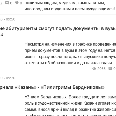
52
0
0
пожилым людям, медикам, самозанятым,
иногородним студентам и всем нуждающимся!
0 - 09:50
ие абитуриенты смогут подать документы в вузы
ГЭ
Несмотря на изменения в графике проведения
прием документов в вузы в этом году начнется
июня – сразу после того, как выпускники получ
аттестаты об образовании и до начала сдачи
2066
0
единого государственного экзамена.
0 - 09:20
рнала «Казань» - «Пилигримы Бердниковы»
«Знаем Бердниковых! Более тридцати лет зам
роль в художественной жизни Казани играет их
семья, внося яркий вклад в развитие живописи
графики и скульптуры, детского художественно