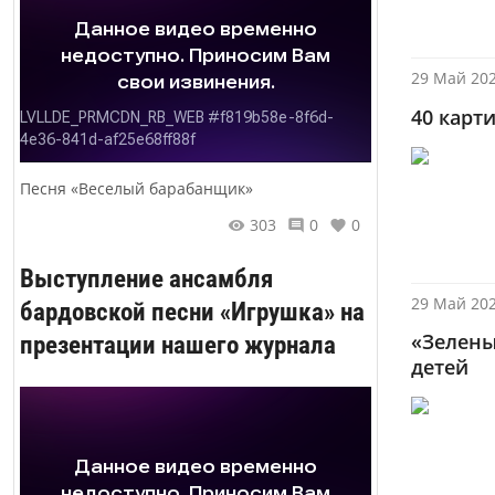
29 Май 202
40 карт
Песня «Веселый барабанщик»
303
0
0
Выступление ансамбля
29 Май 202
бардовской песни «Игрушка» на
«Зелены
презентации нашего журнала
детей