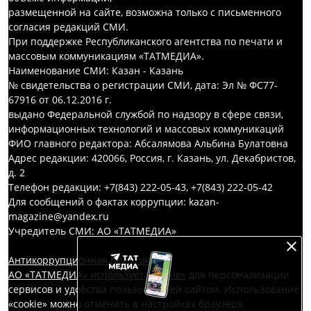
размещенной на сайте, возможна только с письменного
согласия редакций СМИ.
При поддержке Республиканского агентства по печати и
массовым коммуникациям «ТАТМЕДИА».
Наименование СМИ: Казан - Казань
№ свидетельства о регистрации СМИ, дата: Эл № ФС77-
67916 от 06.12.2016 г.
выдано Федеральной службой по надзору в сфере связи,
информационных технологий и массовых коммуникаций
ФИО главного редактора: Абсалямова Альбина Булатовна
Адрес редакции: 420066, Россия, г. Казань, ул. Декабристов,
д. 2
Телефон редакции: +7(843) 222-05-43, +7(843) 222-05-42
Для сообщений о фактах коррупции: kazan-
magazine@yandex.ru
Учредитель СМИ: АО «ТАТМЕДИА»
Антикоррупционная политика
АО «ТАТМЕДИА» использует «cookie»
для персонализации
сервисов и удобства пользователей сайтом. Использование
«cookie» можно отменить в настройках браузера.