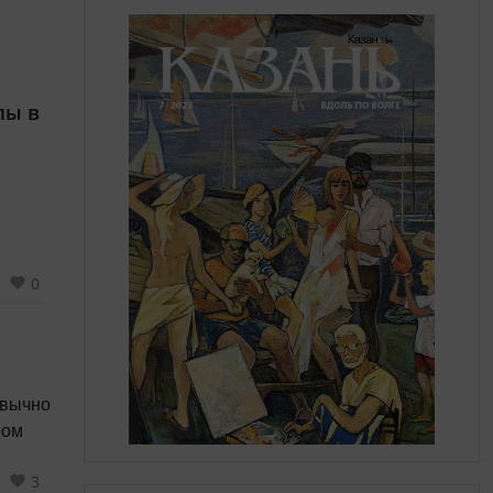
лы в
0
3