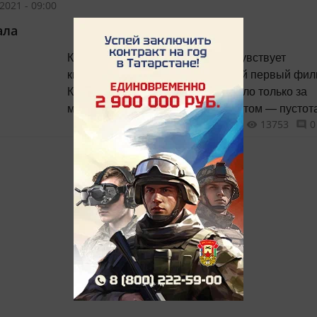
2021 - 09:00
популярное сегодня среди людей уже среднег
ала
возраста увлечение исследованием таких объ
О своей деятельности рассказывают казанские
Кого-то вообще интересует, что чувствует
блогеры, показывающие подписчикам уходящ
кинорежиссёр, выпустивший свой первый фи
натуру эпохи социализма.
Когда сбываются мечты, это весело только за
мгновение до «сбычи мечт». А потом — пустота
13753
0
потом и вовсе грустно. И нет такого
сногсшибательного кайфа, о котором грезилось
самом начале пути. Потому что ты привыкаешь