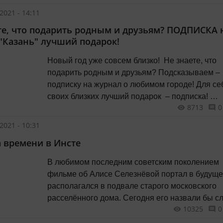
2021 - 14:11
те, что подарить родным и друзьям? ПОДПИСКА 
"Казань" лучший подарок!
Новый год уже совсем близко! Не знаете, что
подарить родным и друзьям? Подсказываем –
подписку на журнал о любимом городе! Для се
своих близких лучший подарок – подписка!
8713
0
Периодичность выхода журнала — 1 раз в мес
Каждый месяц ваш подарок будет радовать ва
2021 - 10:31
близких!
времени в Инсте
В любимом последним советским поколением
фильме об Алисе Селезнёвой портал в будущ
располагался в подвале старого московского
расселённого дома. Сегодня его назвали бы с
10325
0
«заброшка». Не оттуда ли — из нашего общего
кинематографического прошлого — идёт