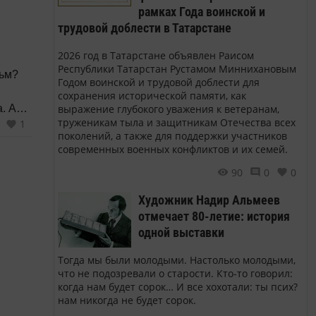
рамках Года воинской и
о
трудовой доблести в Татарстане
ектов?
2026 год в Татарстане объявлен Раисом
ую
Республики Татарстан Рустамом Миннихановым
льм?
Годом воинской и трудовой доблести для
сохранения исторической памяти, как
выражение глубокого уважения к ветеранам,
. А
труженикам тыла и защитникам Отечества всех
1
поколений, а также для поддержки участников
 в
современных военных конфликтов и их семей.
.
90
0
0
Художник Надир Альмеев
отмечает 80-летие: история
одной выставки
Тогда мы были молодыми. Настолько молодыми,
что не подозревали о старости. Кто-то говорил:
когда нам будет сорок… И все хохотали: ты псих?
нам никогда не будет сорок.