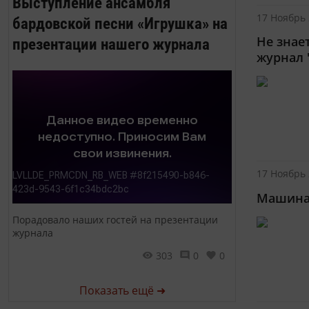
Выступление ансамбля
17 Ноябрь 
бардовской песни «Игрушка» на
Не знае
презентации нашего журнала
журнал 
17 Ноябрь 
Машина 
Порадовало наших гостей на презентации
журнала
303
0
0
Показать ещё ➜