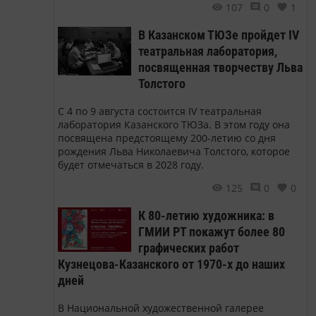
107
0
1
В Казанском ТЮЗе пройдет IV
театральная лаборатория,
посвященная творчеству Льва
Толстого
С 4 по 9 августа состоится IV театральная
лаборатория Казанского ТЮЗа. В этом году она
посвящена предстоящему 200-летию со дня
рождения Льва Николаевича Толстого, которое
будет отмечаться в 2028 году.
125
0
0
К 80-летию художника: в
ГМИИ РТ покажут более 80
графических работ
Кузнецова-Казанского от 1970-х до наших
дней
В Национальной художественной галерее