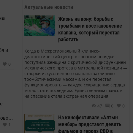
Актуальные новости
на
Жизнь на кону: борьба с
тромбами и восстановление
клапана, который перестал
работать
бя и
Когда в Межрегиональный клинико-
диагностический центр в срочном порядке
поступила женщина с критической дисфункцией
0
яц.
механического протеза в митральной позиции —
ших
створки искусственного клапана заклинило
тромботическими массами, и он перестал
функционировать — каждое сокращение сердца
могло стать последним. Единственным шансом
на спасение стала экстренная операция.
ее
47
0
0
На кинофестивале «Алтын
ловом
минбар» представят девять
1
фильмов о героях СВО в