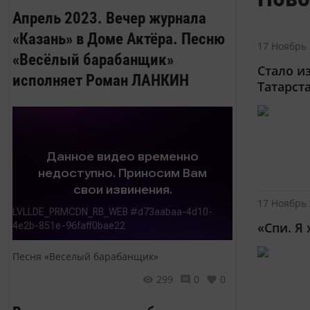
Апрель 2023. Вечер журнала
«Казань» в Доме Актёра. Песню
17 Ноябрь 
«Весёлый барабанщик»
Стало и
исполняет Роман ЛАНКИН
Татарст
17 Ноябрь 
«Спи. Я
Песня «Веселый барабанщик»
299
0
0