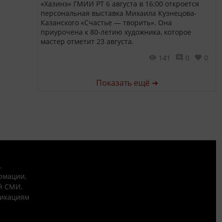
«Хазинэ» ГМИИ РТ 6 августа в 16:00 откроется
персональная выставка Михаила Кузнецова-
Казанского «Счастье — творить». Она
приурочена к 80-летию художника, которое
мастер отметит 23 августа.
141
0
0
Показать ещё ➜
.
рмации,
й СМИ.
никациям