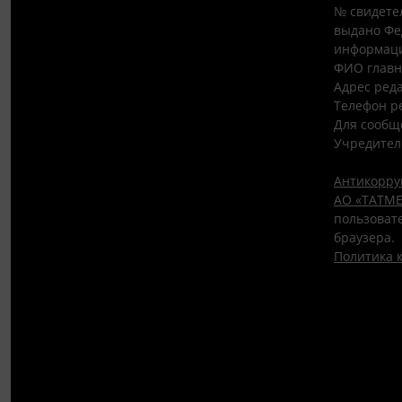
№ свидетел
выдано Фе
информаци
ФИО главн
Адрес редак
Телефон ре
Для сообщ
Учредител
Антикорру
АО «ТАТМЕ
пользовате
браузера.
Политика 