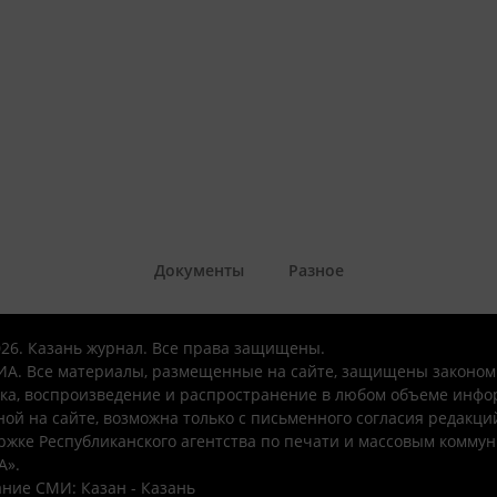
Документы
Разное
026. Казань журнал. Все права защищены.
А. Все материалы, размещенные на сайте, защищены законом
ка, воспроизведение и распространение в любом объеме инфо
ой на сайте, возможна только с письменного согласия редакци
ржке Республиканского агентства по печати и массовым комму
А».
ние СМИ: Казан - Казань