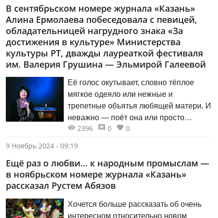
В сентябрьском номере журнала «Казань»
разрабатываются новаторские
Алина Ермолаева побеседовала с певицей,
методики, повышается квалификация
обладательницей нагрудного знака «За
хирургов.
достижения в культуре» Министерства
культуры РТ, дважды лауреаткой фестиваля
им. Валерия Грушина — Эльмирой Галеевой
Её голос окутывает, словно тёплое
мягкое одеяло или нежные и
трепетные объятья любящей матери. И
неважно — поёт она или просто
2396
0
0
говорит – услышав его, на душе
становится легко, светло и радостно.
9 Ноябрь 2024 - 09:19
Эльмира ГАЛЕЕВА — певица, автор
Ещё раз о любви… к народным промыслам —
песен, обладатель нагрудного знака
в ноябрьском номере журнала «Казань»
«За достижения в культуре»
рассказал Рустем Абязов
Министерства культуры РТ, дважды
лауреат фестиваля им. Валерия
Хочется больше рассказать об очень
Грушина и просто красивая женщина.
интересном относительно новом