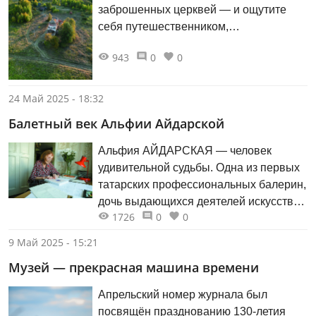
заброшенных церквей — и ощутите
себя путешественником,
исследователем и первооткрывателем.
943
0
0
24 Май 2025 - 18:32
Балетный век Альфии Айдарской
Альфия АЙДАРСКАЯ — человек
удивительной судьбы. Одна из первых
татарских профессиональных балерин,
дочь выдающихся деятелей искусства:
1726
0
0
композитора Сары Садыковой и
театрального реформатора Газиза
9 Май 2025 - 15:21
Айдарского… В мае ей исполнится сто
Музей — прекрасная машина времени
лет, но её ясный ум и прекрасная
память хранят столько историй, что
Апрельский номер журнала был
хватило бы на несколько жизней! Мы
посвящён празднованию 130-летия