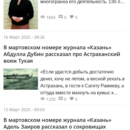
многогранна его деятельность. 130 лет.
В этих трёх цифрах так много всего:
разных историй, судеб, наследия
1843
0
0
великих людей. Музей удостоен чести
быть главным хранителем истории и
культуры республики — это столь же
16 Март 2025 - 08:26
почётно, сколько и ответственно.
В мартовском номере журнала «Казань»
Абдулла Дубин рассказал про Астраханский
вояж Тукая
«Если удастся добыть достаточно
денег, хочу не летом, а весной уехать в
Астрахань, в гости к Сагиту Рамиеву, а
оттуда вместе махнуть на кумыс к
1250
0
0
киргизам (казахам. — Авт.). Хочется всё
лето провести на Волге, а если
15 Март 2025 - 09:03
удастся, на одну-две недели заглянуть
В мартовском номере журнала «Казань»
и в Стамбул», — писал Тукай в 1911
Адель Заиров рассказал о сокровищах
году одному из своих друзей.