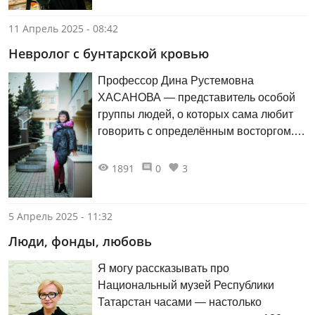
перемен». С этим временем связаны
многие ключевые моменты развития
11 Апрель 2025 - 08:42
музея: первый за историю
Невролог с бунтарской кровью
существования серьёзный переучёт
фондов, открытие ряда филиалов, а
Профессор Дина Рустемовна
также их слияние с организацией
ХАСАНОВА — представитель особой
Государственного объединённого
группы людей, о которых сама любит
музея ТАССР. Она стала его первым
говорить с определённым восторгом. В
генеральным директором.
нашей сегодняшней беседе —
ностальгическая прогулка по
1891
0
3
исчезающей Тукаевской улице её
детства, связанной с воспоминаниями
о родителях и родных, солнечной
5 Апрель 2025 - 11:32
юностью, новыми знаниями и
Люди, фонды, любовь
открытиями, долгим путём
профессионального становления и
Я могу рассказывать про
обретения общественного признания.
Национальный музей Республики
Но всё по порядку…
Татарстан часами — настолько