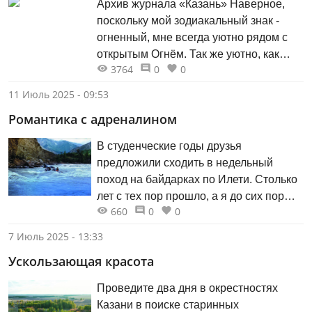
Архив журнала «Казань» Наверное,
рыбу), веганы (отказались как от мяса,
поскольку мой зодиакальный знак ­
так и от всех молочных продуктов) и т.
огненный, мне всегда уютно рядом с
д. — это уже не так ново и необычно,
открытым Огнём. Так же уютно, как
хотя наши бабушки и дедушки,
3764
0
0
рядом с хорошим другом. Очень люблю
услышав такие термины, вероятнее
смотреть на пламя.
всего, огорчённо покачали бы
11 Июль 2025 - 09:53
головами.
Романтика с адреналином
В студенческие годы друзья
предложили сходить в недельный
поход на байдарках по Илети. Столько
лет с тех пор прошло, а я до сих пор
660
0
0
вспоминаю стремительный бег реки,
дикую природу вокруг, яркие звёзды
7 Июль 2025 - 13:33
над головой, задушевные разговоры и
Ускользающая красота
песни под гитару у костра. Это была
романтика с адреналином!
Проведите два дня в окрестностях
Казани в поиске старинных