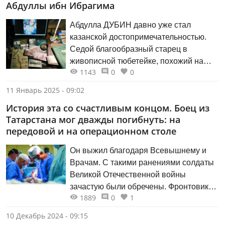
Абдуллы ибн Ибрагима
Абдулла ДУБИН давно уже стал
казанской достопримечательностью.
Седой благообразный старец в
живописной тюбетейке, похожий на
1143
0
0
дервиша, привлекал к себе взгляды
прохожих.
11 Январь 2025 - 09:02
История эта со счастливым концом. Боец из
Татарстана мог дважды погибнуть: на
передовой и на операционном столе
Он выжил благодаря Всевышнему и
Врачам. С такими ранениями солдаты
Великой Оте­чественной войны
зачастую были обречены. Фронтовики
1889
0
1
умирали уже после Победы. Но
медицина не стоит на месте:
10 Декабрь 2024 - 09:15
совершенствуется оборудование,