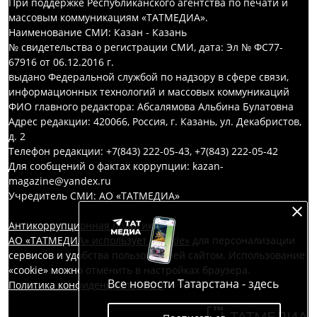
При поддержке Республиканского агентства по печати и
массовым коммуникациям «ТАТМЕДИА».
Наименование СМИ: Казан - Казань
№ свидетельства о регистрации СМИ, дата: Эл № ФС77-
67916 от 06.12.2016 г.
выдано Федеральной службой по надзору в сфере связи,
информационных технологий и массовых коммуникаций
ФИО главного редактора: Абсалямова Альбина Булатовна
Адрес редакции: 420066, Россия, г. Казань, ул. Декабристов,
д. 2
Телефон редакции: +7(843) 222-05-43, +7(843) 222-05-42
Для сообщений о фактах коррупции: kazan-
magazine@yandex.ru
Учредитель СМИ: АО «ТАТМЕДИА»
Антикоррупционная политика
АО «ТАТМЕДИА» использует «cookie»
для персонализации
сервисов и удобства пользователей сайтом. Использование
«cookie» можно отменить в настройках браузера.
Все новости Татарстана - здесь
Политика конфиденциальности