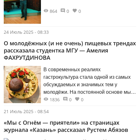
«легенд», «гением места», «ходячей
энциклопедией» — как говорят в
864
0
0
подобных случаях.
24 Июль 2025 - 08:33
О молодёжных (и не очень) пищевых трендах
рассказала студентка МГУ — Амелия
ФАХРУТДИНОВА
В современных реалиях
гастрокультура стала одной из самых
обсуждаемых и значимых тем у
молодёжи. На постоянной основе мы
1836
0
0
встречаемся с индивидуальными
пищевыми привычками нового
21 Июль 2025 - 08:54
поколения, которые уже не кажутся
«Мы с Огнём — приятели» на страницах
нам странными. Вегетарианцы,
журнала «Казань» рассказал Рустем Абязов
пескетарианцы (те, кто не едят мясо,
но с удовольствием употребляют