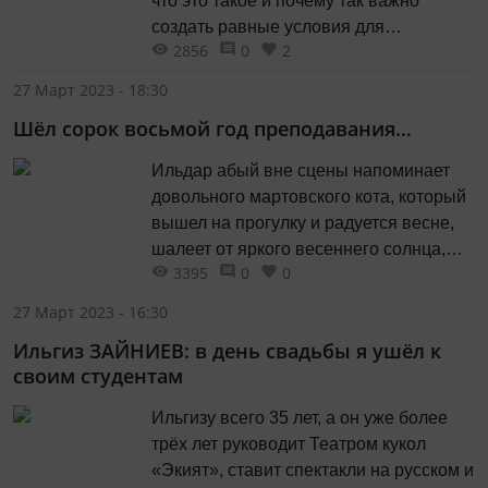
что это такое и почему так важно
создать равные условия для
2856
0
2
включения в социальную жизнь всех
членов общества, по-прежнему есть
27 Март 2023 - 18:30
далеко не у всех.
Шёл сорок восьмой год преподавания…
Ильдар абый вне сцены напоминает
довольного мартовского кота, который
вышел на прогулку и радуется весне,
шалеет от яркого весеннего солнца,
3395
0
0
тающих сосулек, яркого нежно-
голубого неба и радостно
27 Март 2023 - 16:30
пролетающих почти над облаками птиц.
Ильгиз ЗАЙНИЕВ: в день свадьбы я ушёл к
своим студентам
Ильгизу всего 35 лет, а он уже более
трёх лет руководит Театром кукол
«Экият», ставит спектакли на русском и