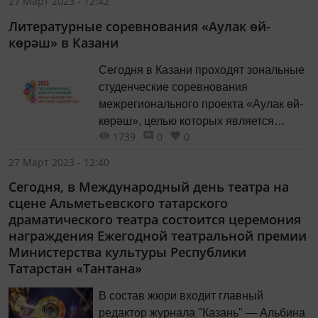
27 Март 2023 - 12:42
Литературные соревнования «Аулак өй-
көрәш» в Казани
Сегодня в Казани проходят зональные
студенческие соревнования
межрегионального проекта «Аулак өй-
көрәш», целью которых является
1739
0
0
возрождение традиций и изучение
классики татарской литературы.
27 Март 2023 - 12:40
Сегодня, в Международный день театра на
сцене Альметьевского татарского
драматического театра состоится церемония
награждения Ежегодной театральной премии
Министерства культуры Республики
Татарстан «Тантана»
В состав жюри входит главный
редактор журнала "Казань" — Альбина