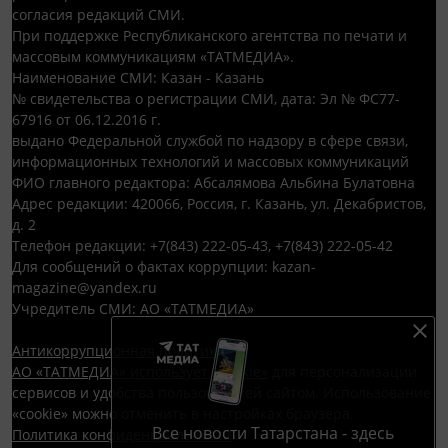
согласия редакций СМИ.
При поддержке Республиканского агентства по печати и
массовым коммуникациям «ТАТМЕДИА».
Наименование СМИ: Казан - Казань
№ свидетельства о регистрации СМИ, дата: Эл № ФС77-
67916 от 06.12.2016 г.
выдано Федеральной службой по надзору в сфере связи,
информационных технологий и массовых коммуникаций
ФИО главного редактора: Абсалямова Альбина Булатовна
Адрес редакции: 420066, Россия, г. Казань, ул. Декабристов,
д. 2
Телефон редакции: +7(843) 222-05-43, +7(843) 222-05-42
Для сообщений о фактах коррупции: kazan-
magazine@yandex.ru
Учредитель СМИ: АО «ТАТМЕДИА»
Антикоррупционная политика
АО «ТАТМЕДИА» использует «cookie»
для персонализации
сервисов и удобства пользователей сайтом. Использование
«cookie» можно отменить в настройках браузера.
Все новости Татарстана - здесь
Политика конфиденциальности