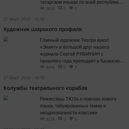
татарском языках по всей республике,
3631
0
1
успевает писать пьесы для своих же
будущих постановок, является
27 Март 2023 - 15:30
мастером курса в Театральном
Художник широкого профиля
училище и готовит там будущих
кукольников, а ещё воспитывает двоих
Главный художник Театра кукол
детей!
«Экият» и большой друг нашего
журнала Сергей РЯБИНИН с
прошлого года преподаёт в Казанском
3496
0
1
театральном училище — учит
премудростям мастерства юных
27 Март 2023 - 14:30
бутафоров.
Колумбы театрального корабля
Режиссёры ТЮЗа о поисках нового
языка, табуированных темах и
неоднозначности классики
3258
0
0