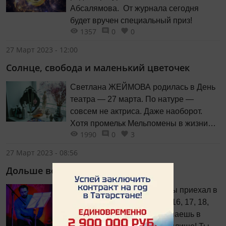
Абсалямова. От журнала сегодня
будет вручен специальный приз!
1357
0
0
27 Март 2023 - 12:00
Солнце, свобода и маленький цветочек
Светлана ЖЕЙМОВА родилась в День
театра — 27 марта. По натуре —
совсем не актриса. Даже наоборот.
Хотя промельк Мельпомены в жизни
1990
0
3
всё же случился: образование она
получила по специальности «художник-
27 Март 2023 - 08:56
бутафор» в Казанском театральном
Дольше века
училище и даже успела поработать
декоратором в Театре оперы и балета.
Ты живёшь в Казани. Нет, ты приехал в
Но так получилось, что делом жизни
Казань. Неважно. Тебе 15, 16, 17, 18,
стала работа в журнале «Казань» —
19, 20 лет. 21 год. Ты поступаешь в
целых 20 лет, и, между прочим, — треть